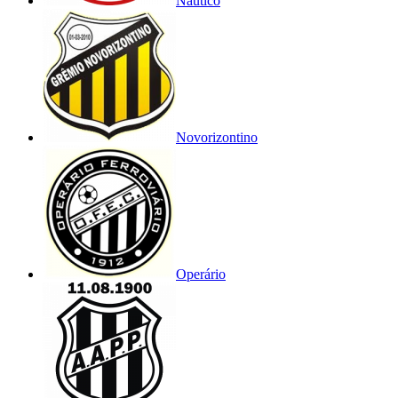
Náutico
Novorizontino
Operário