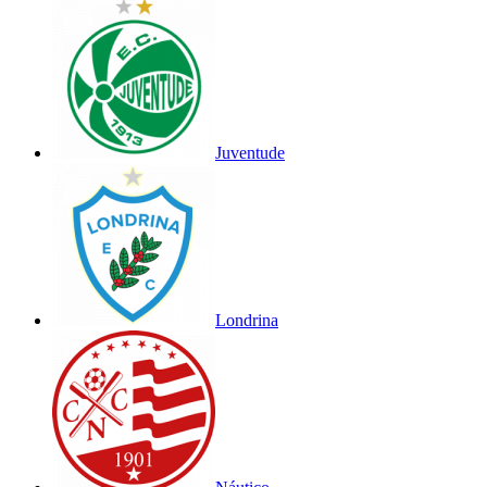
Juventude
Londrina