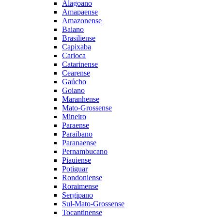
Alagoano
Amapaense
Amazonense
Baiano
Brasiliense
Capixaba
Carioca
Catarinense
Cearense
Gaúcho
Goiano
Maranhense
Mato-Grossense
Mineiro
Paraense
Paraibano
Paranaense
Pernambucano
Piauiense
Potiguar
Rondoniense
Roraimense
Sergipano
Sul-Mato-Grossense
Tocantinense