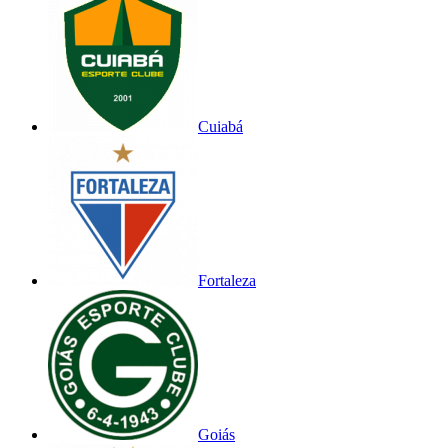
Cuiabá
Fortaleza
Goiás