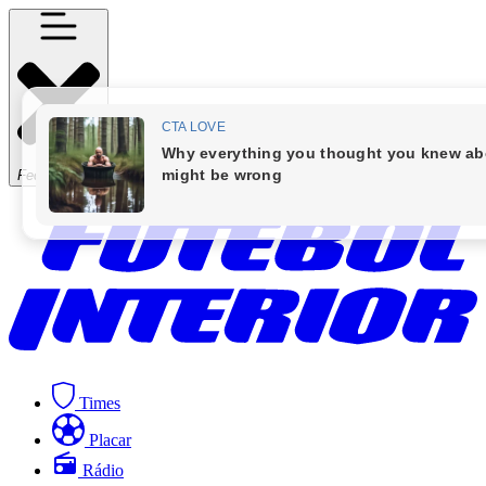
Fechar Menu
Times
Placar
Rádio