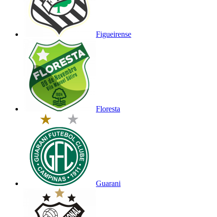
Figueirense
Floresta
Guarani