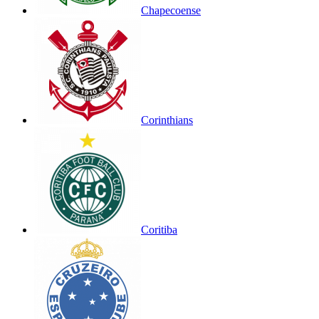
Chapecoense
Corinthians
Coritiba