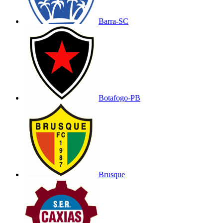
Barra-SC
Botafogo-PB
Brusque