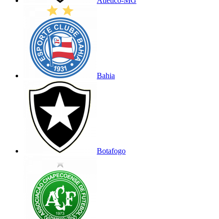
Atlético-MG
Bahia
Botafogo