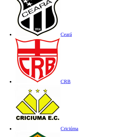
Ceará
CRB
Criciúma