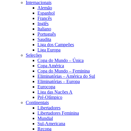
Internacionais
Alemão
Espanhol
Francês
Inglês
Italiano
Português
Saudita
Liga dos Campeões
Liga Europa
Seleções
Copa do Mundo – Única
Copa América
Copa do Mundo – Feminina
Eliminatórias – América do Sul
Eliminatórias – Europa
Eurocopa
Liga das Nações A
Pré-Olímpico
Continentais
Libertadores
Libertadores Feminina
Mundial
Sul-Americana
Recopa