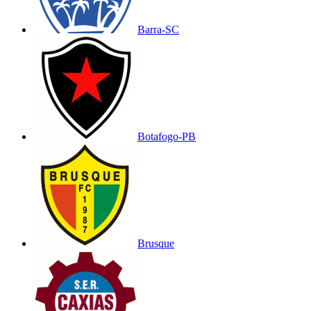
Barra-SC
Botafogo-PB
Brusque