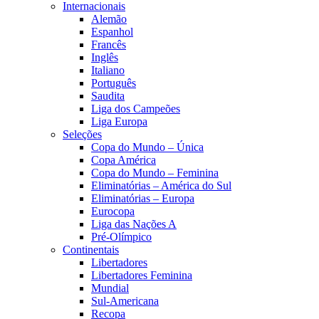
Internacionais
Alemão
Espanhol
Francês
Inglês
Italiano
Português
Saudita
Liga dos Campeões
Liga Europa
Seleções
Copa do Mundo – Única
Copa América
Copa do Mundo – Feminina
Eliminatórias – América do Sul
Eliminatórias – Europa
Eurocopa
Liga das Nações A
Pré-Olímpico
Continentais
Libertadores
Libertadores Feminina
Mundial
Sul-Americana
Recopa