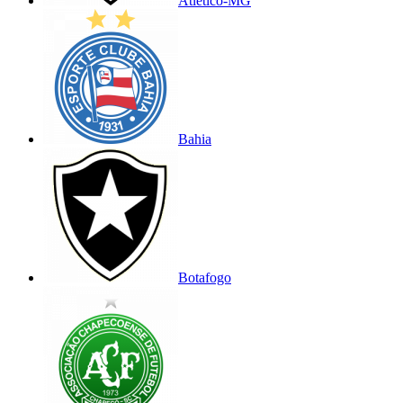
Atlético-MG
Bahia
Botafogo