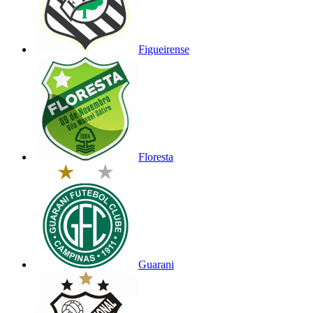
Figueirense
Floresta
Guarani