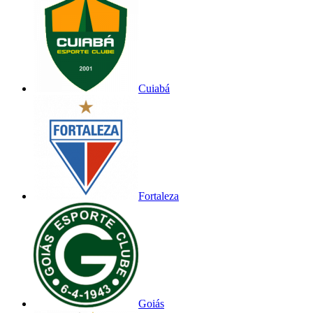
Cuiabá
Fortaleza
Goiás