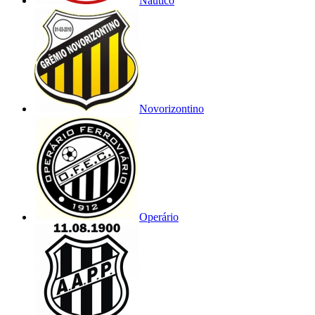
Náutico
Novorizontino
Operário