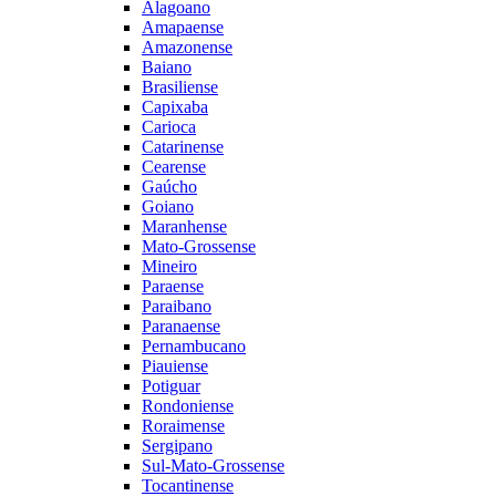
Alagoano
Amapaense
Amazonense
Baiano
Brasiliense
Capixaba
Carioca
Catarinense
Cearense
Gaúcho
Goiano
Maranhense
Mato-Grossense
Mineiro
Paraense
Paraibano
Paranaense
Pernambucano
Piauiense
Potiguar
Rondoniense
Roraimense
Sergipano
Sul-Mato-Grossense
Tocantinense