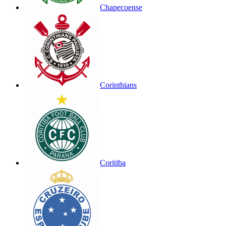
Chapecoense
Corinthians
Coritiba