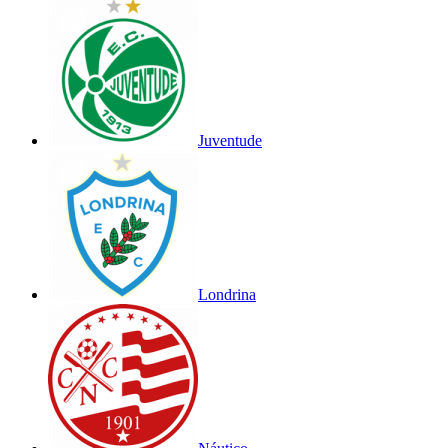
Juventude
Londrina