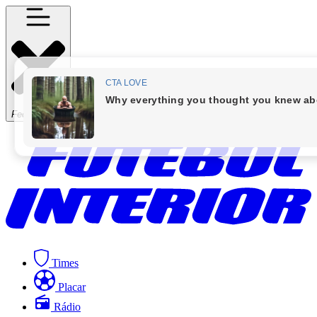
Fechar Menu
Times
Placar
Rádio