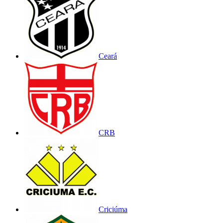
Ceará
CRB
Criciúma