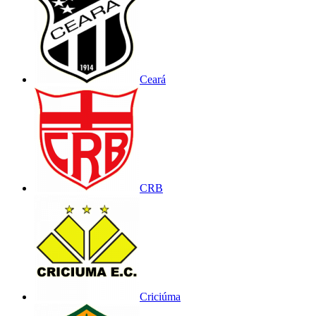
Ceará
CRB
Criciúma