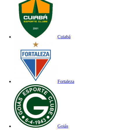
Cuiabá
Fortaleza
Goiás