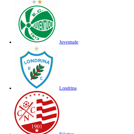
Juventude
Londrina