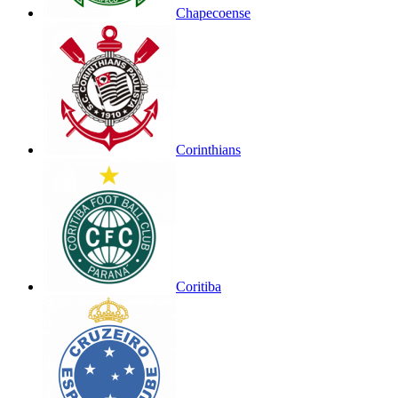
Chapecoense
Corinthians
Coritiba