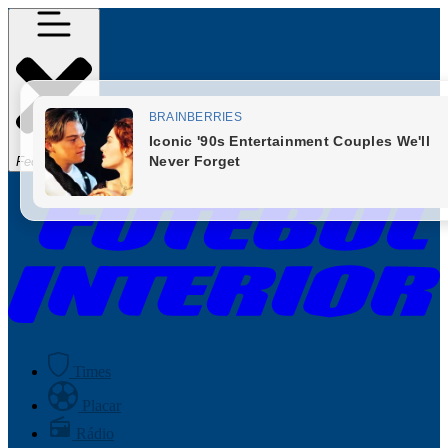
Fechar Menu
Times
Placar
Rádio