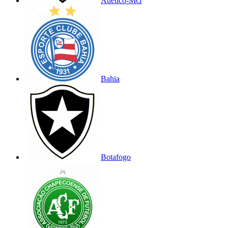
Atlético-MG
Bahia
Botafogo