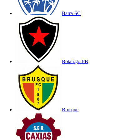
Barra-SC
Botafogo-PB
Brusque