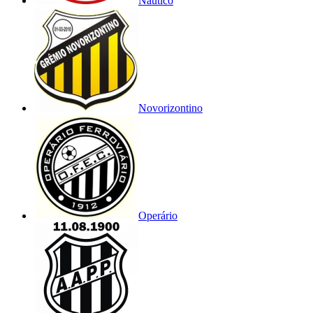
Náutico
Novorizontino
Operário