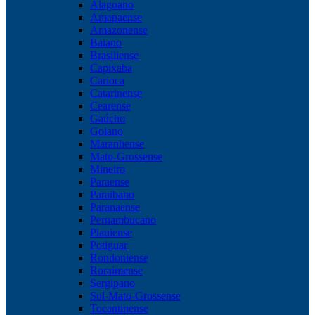
Alagoano
Amapaense
Amazonense
Baiano
Brasiliense
Capixaba
Carioca
Catarinense
Cearense
Gaúcho
Goiano
Maranhense
Mato-Grossense
Mineiro
Paraense
Paraibano
Paranaense
Pernambucano
Piauiense
Potiguar
Rondoniense
Roraimense
Sergipano
Sul-Mato-Grossense
Tocantinense