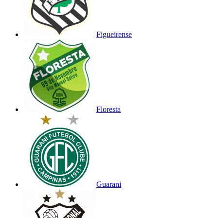
Figueirense
Floresta
Guarani