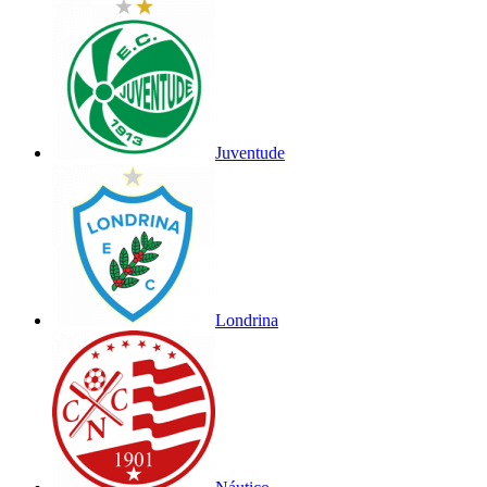
Juventude
Londrina