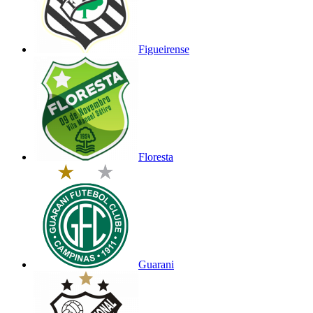
Figueirense
Floresta
Guarani