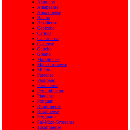
Alagoano
Amapaense
Amazonense
Baiano
Brasiliense
Capixaba
Carioca
Catarinense
Cearense
Gaúcho
Goiano
Maranhense
Mato-Grossense
Mineiro
Paraense
Paraibano
Paranaense
Pernambucano
Piauiense
Potiguar
Rondoniense
Roraimense
Sergipano
Sul-Mato-Grossense
Tocantinense