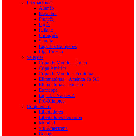
Internacionais
Alemão
Espanhol
Francês
Inglês
Italiano
Português
Saudita
Liga dos Campeões
Liga Europa
Seleções
Copa do Mundo – Única
Copa América
Copa do Mundo – Feminina
Eliminatórias – América do Sul
Eliminatórias – Europa
Eurocopa
Liga das Nações A
Pré-Olímpico
Continentais
Libertadores
Libertadores Feminina
Mundial
Sul-Americana
Recopa