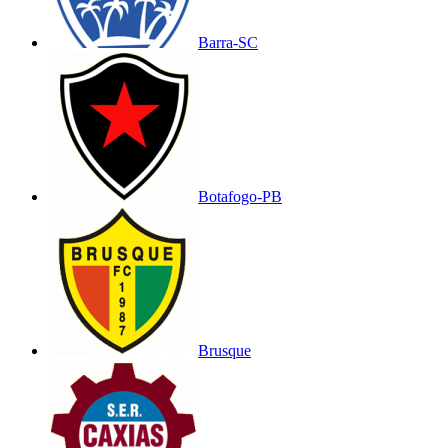
Barra-SC
Botafogo-PB
Brusque