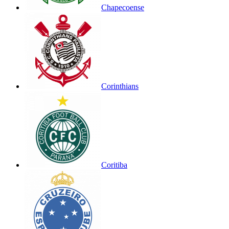
Chapecoense
Corinthians
Coritiba