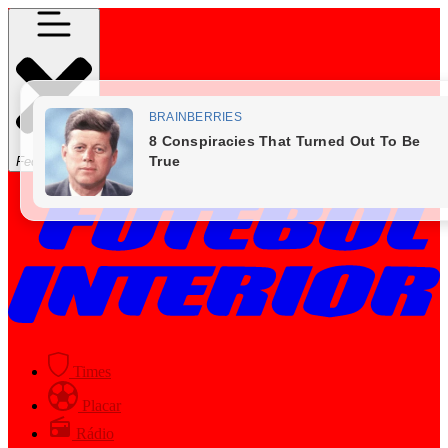
Fechar Menu
Times
Placar
Rádio