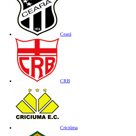
Ceará
CRB
Criciúma