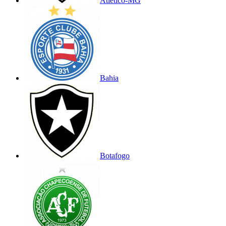
Atlético-MG
Bahia
Botafogo