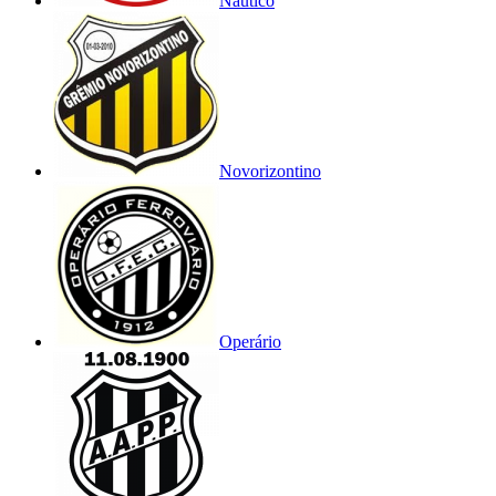
Náutico
Novorizontino
Operário