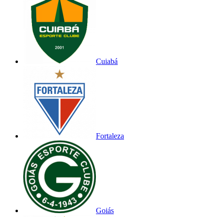
Cuiabá
Fortaleza
Goiás