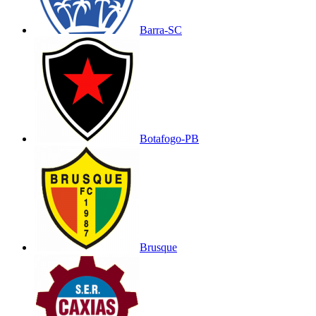
Barra-SC
Botafogo-PB
Brusque