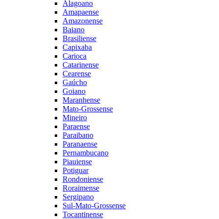
Alagoano
Amapaense
Amazonense
Baiano
Brasiliense
Capixaba
Carioca
Catarinense
Cearense
Gaúcho
Goiano
Maranhense
Mato-Grossense
Mineiro
Paraense
Paraibano
Paranaense
Pernambucano
Piauiense
Potiguar
Rondoniense
Roraimense
Sergipano
Sul-Mato-Grossense
Tocantinense