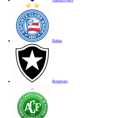
Atlético-MG
Bahia
Botafogo