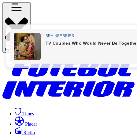
Fechar Menu
Times
Placar
Rádio