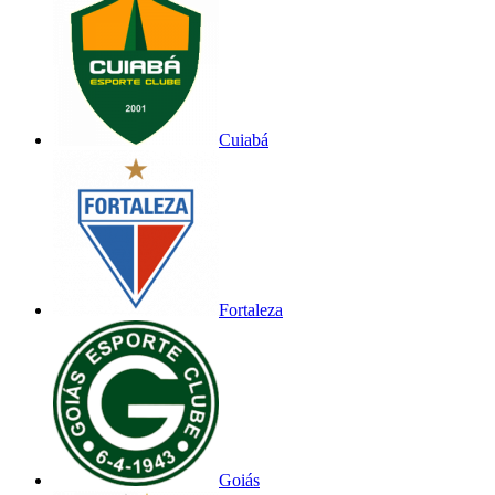
Cuiabá
Fortaleza
Goiás