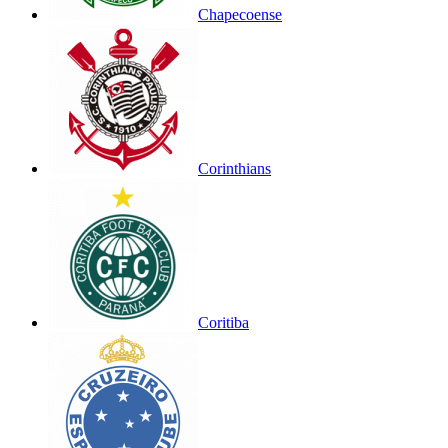
Chapecoense
Corinthians
Coritiba