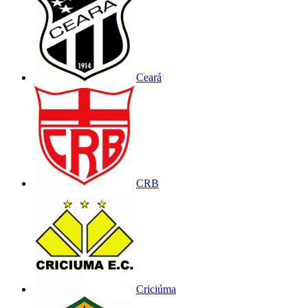
Ceará
CRB
Criciúma