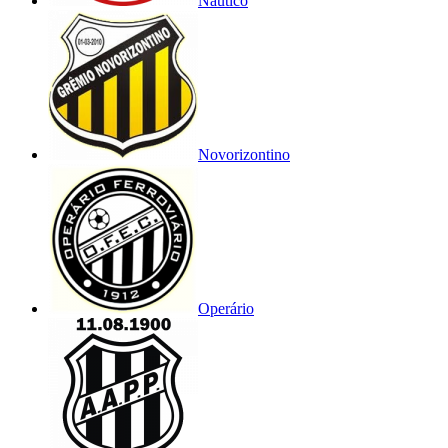
Náutico
Novorizontino
Operário