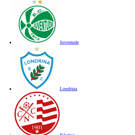
Juventude
Londrina