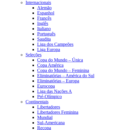
Internacionais
Alemão
Espanhol
Francês
Inglês
Italiano
Português
Saudita
Liga dos Campeões
Liga Europa
Seleções
Copa do Mundo – Única
Copa América
Copa do Mundo – Feminina
Eliminatórias – América do Sul
Eliminatórias – Europa
Eurocopa
Liga das Nações A
Pré-Olímpico
Continentais
Libertadores
Libertadores Feminina
Mundial
Sul-Americana
Recopa