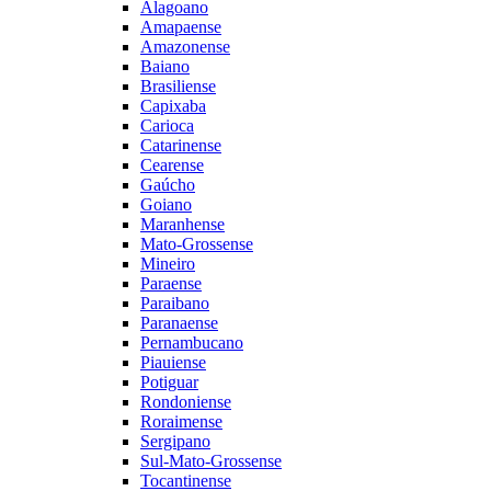
Alagoano
Amapaense
Amazonense
Baiano
Brasiliense
Capixaba
Carioca
Catarinense
Cearense
Gaúcho
Goiano
Maranhense
Mato-Grossense
Mineiro
Paraense
Paraibano
Paranaense
Pernambucano
Piauiense
Potiguar
Rondoniense
Roraimense
Sergipano
Sul-Mato-Grossense
Tocantinense