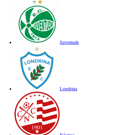
Juventude
Londrina