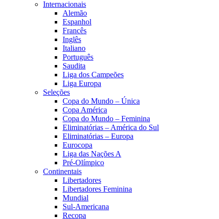
Internacionais
Alemão
Espanhol
Francês
Inglês
Italiano
Português
Saudita
Liga dos Campeões
Liga Europa
Seleções
Copa do Mundo – Única
Copa América
Copa do Mundo – Feminina
Eliminatórias – América do Sul
Eliminatórias – Europa
Eurocopa
Liga das Nações A
Pré-Olímpico
Continentais
Libertadores
Libertadores Feminina
Mundial
Sul-Americana
Recopa