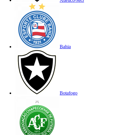
Atlético-MG
Bahia
Botafogo