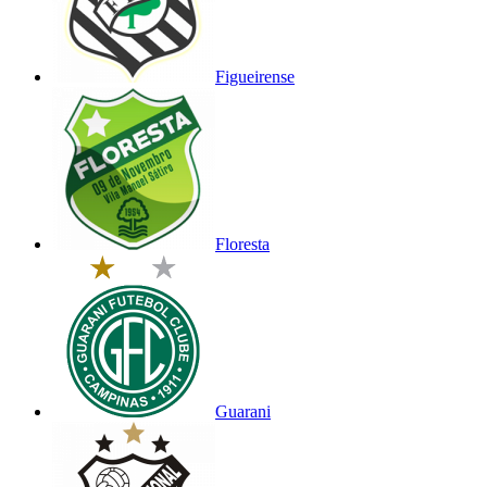
Figueirense
Floresta
Guarani