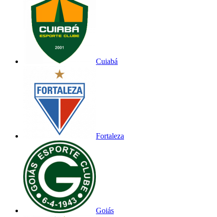
Cuiabá
Fortaleza
Goiás