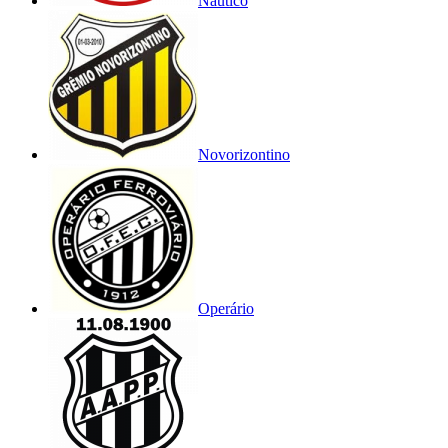
Náutico
Novorizontino
Operário