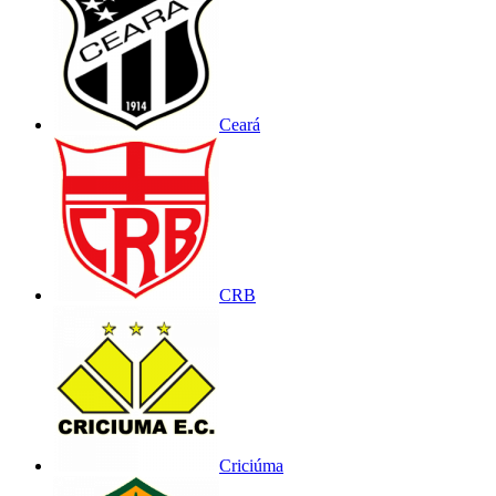
Ceará
CRB
Criciúma