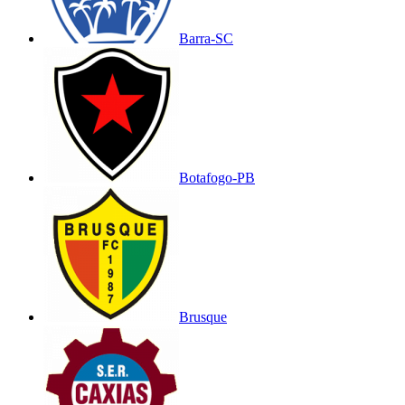
Barra-SC
Botafogo-PB
Brusque