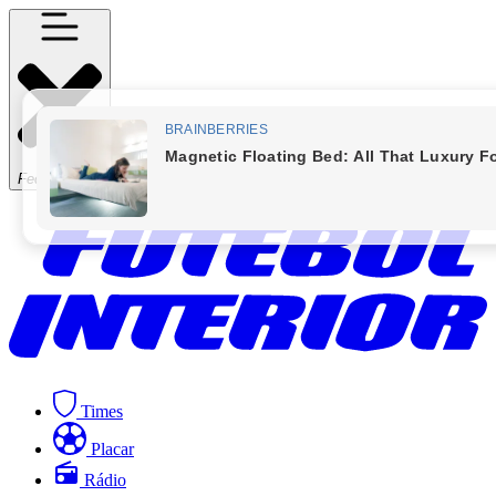
Fechar Menu
Times
Placar
Rádio