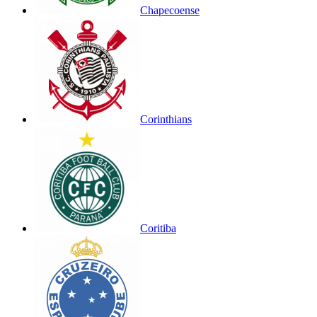
Chapecoense
Corinthians
Coritiba