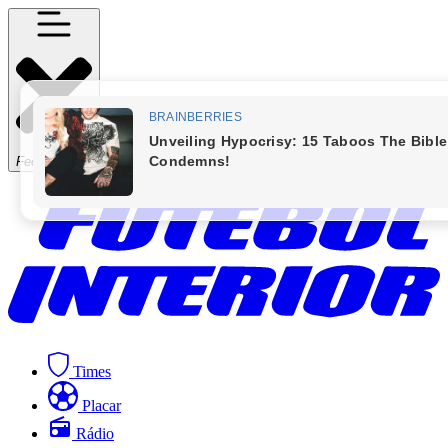
Fechar Menu
Times
Placar
Rádio