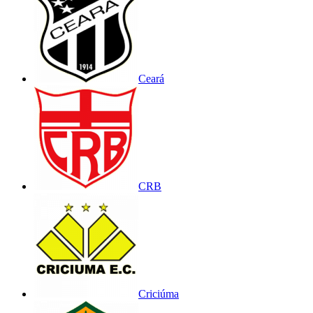
Ceará
CRB
Criciúma