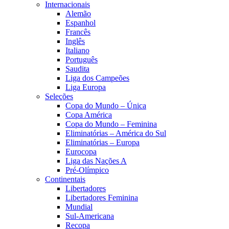
Internacionais
Alemão
Espanhol
Francês
Inglês
Italiano
Português
Saudita
Liga dos Campeões
Liga Europa
Seleções
Copa do Mundo – Única
Copa América
Copa do Mundo – Feminina
Eliminatórias – América do Sul
Eliminatórias – Europa
Eurocopa
Liga das Nações A
Pré-Olímpico
Continentais
Libertadores
Libertadores Feminina
Mundial
Sul-Americana
Recopa