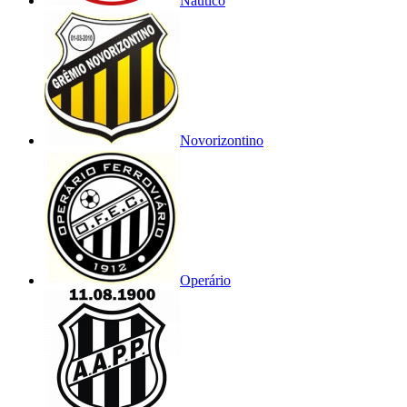
Náutico
Novorizontino
Operário