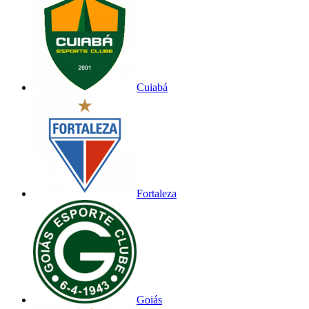
Cuiabá
Fortaleza
Goiás