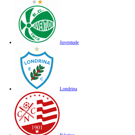
Juventude
Londrina