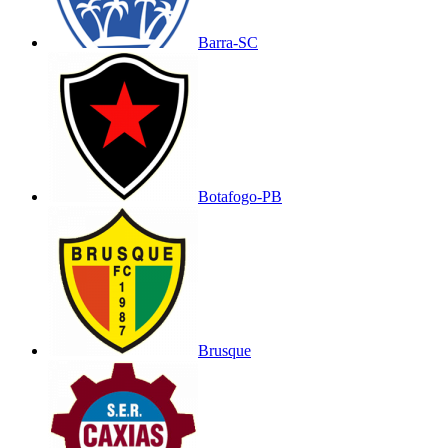
Barra-SC
Botafogo-PB
Brusque