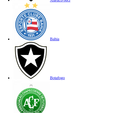
Atlético-MG
Bahia
Botafogo