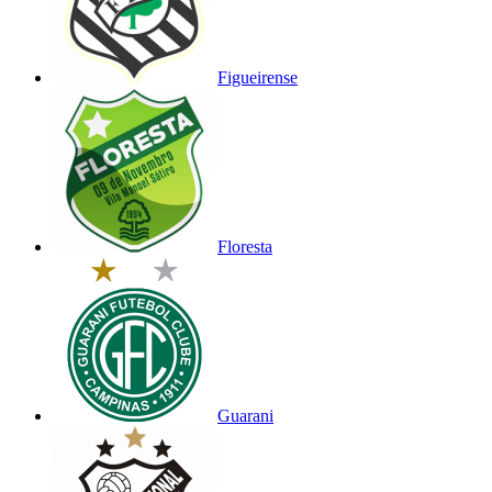
Figueirense
Floresta
Guarani