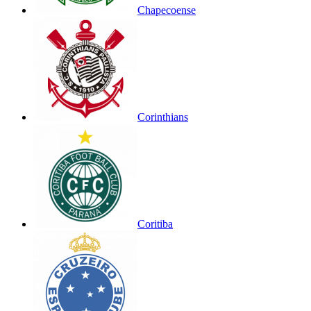
Chapecoense
Corinthians
Coritiba