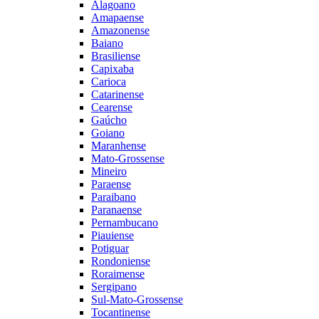
Alagoano
Amapaense
Amazonense
Baiano
Brasiliense
Capixaba
Carioca
Catarinense
Cearense
Gaúcho
Goiano
Maranhense
Mato-Grossense
Mineiro
Paraense
Paraibano
Paranaense
Pernambucano
Piauiense
Potiguar
Rondoniense
Roraimense
Sergipano
Sul-Mato-Grossense
Tocantinense