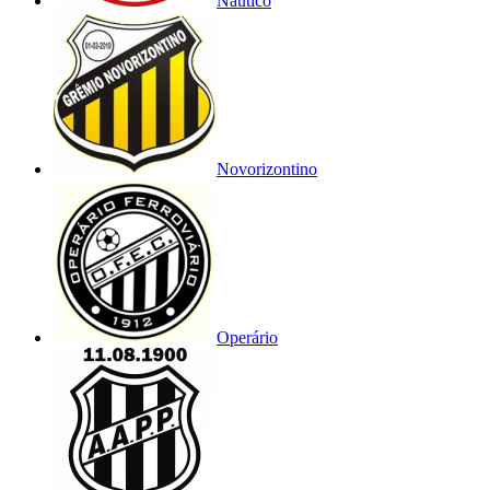
Náutico
Novorizontino
Operário