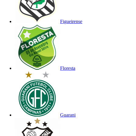
Figueirense
Floresta
Guarani