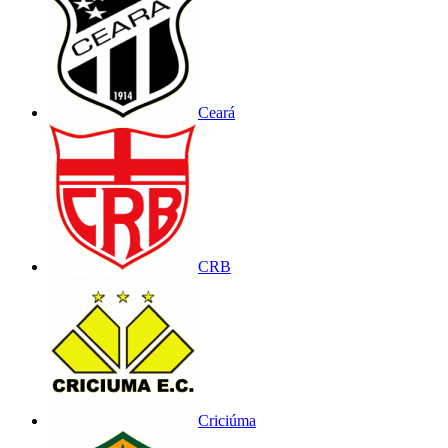
Ceará
CRB
Criciúma