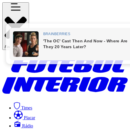
Fechar Menu
Times
Placar
Rádio