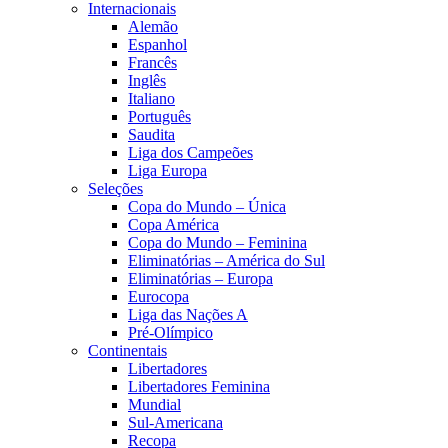
Internacionais
Alemão
Espanhol
Francês
Inglês
Italiano
Português
Saudita
Liga dos Campeões
Liga Europa
Seleções
Copa do Mundo – Única
Copa América
Copa do Mundo – Feminina
Eliminatórias – América do Sul
Eliminatórias – Europa
Eurocopa
Liga das Nações A
Pré-Olímpico
Continentais
Libertadores
Libertadores Feminina
Mundial
Sul-Americana
Recopa