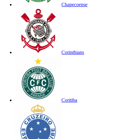
Chapecoense
Corinthians
Coritiba