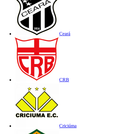
Ceará
CRB
Criciúma