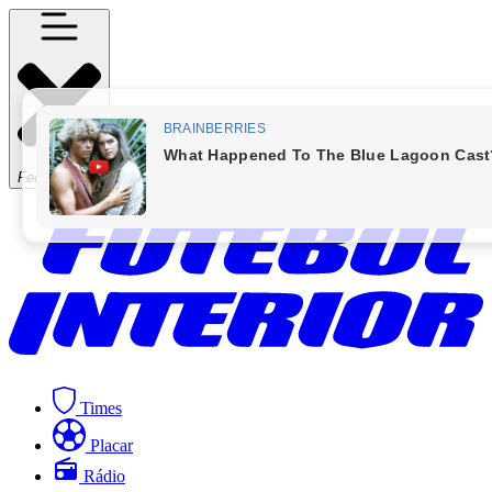
Fechar Menu
Times
Placar
Rádio