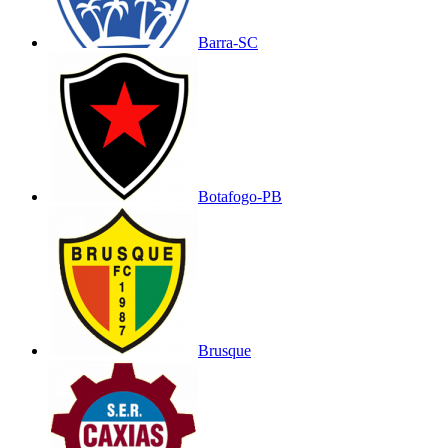
Barra-SC
Botafogo-PB
Brusque