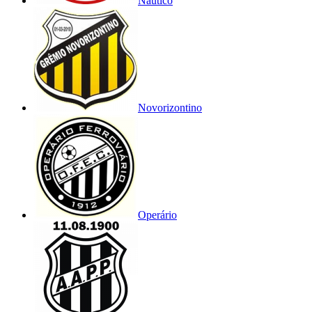
Náutico
Novorizontino
Operário