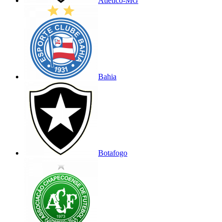
Atlético-MG
Bahia
Botafogo