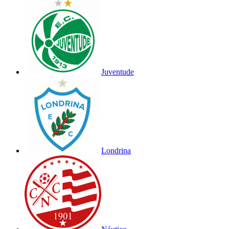
Juventude
Londrina