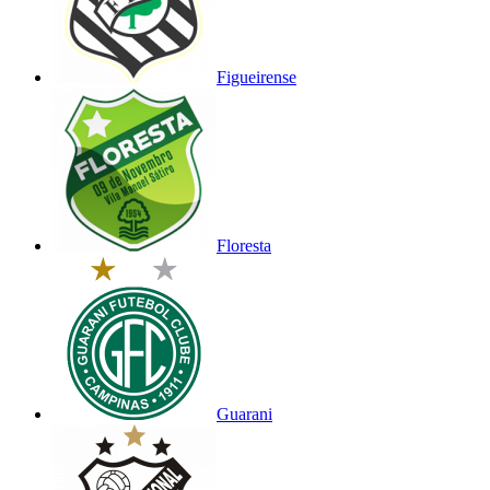
Figueirense
Floresta
Guarani