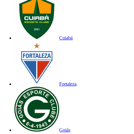
Cuiabá
Fortaleza
Goiás