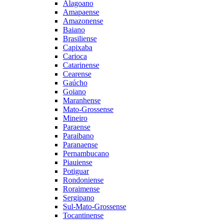
Alagoano
Amapaense
Amazonense
Baiano
Brasiliense
Capixaba
Carioca
Catarinense
Cearense
Gaúcho
Goiano
Maranhense
Mato-Grossense
Mineiro
Paraense
Paraibano
Paranaense
Pernambucano
Piauiense
Potiguar
Rondoniense
Roraimense
Sergipano
Sul-Mato-Grossense
Tocantinense