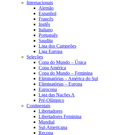
Internacionais
Alemão
Espanhol
Francês
Inglês
Italiano
Português
Saudita
Liga dos Campeões
Liga Europa
Seleções
Copa do Mundo – Única
Copa América
Copa do Mundo – Feminina
Eliminatórias – América do Sul
Eliminatórias – Europa
Eurocopa
Liga das Nações A
Pré-Olímpico
Continentais
Libertadores
Libertadores Feminina
Mundial
Sul-Americana
Recopa