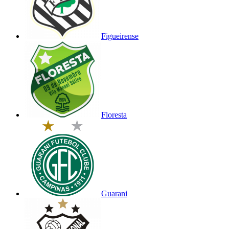
Figueirense
Floresta
Guarani