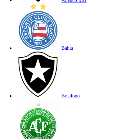
Atlético-MG
Bahia
Botafogo