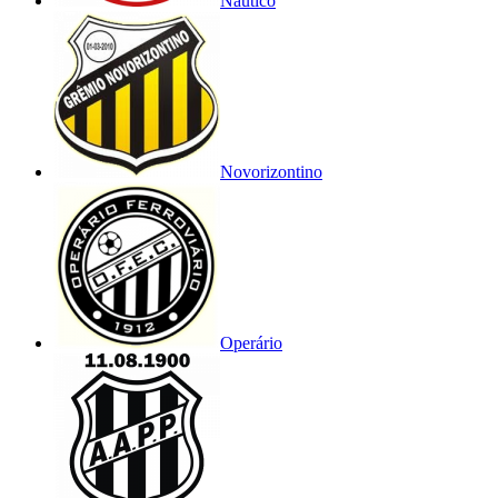
Náutico
Novorizontino
Operário