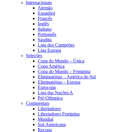
Internacionais
Alemão
Espanhol
Francês
Inglês
Italiano
Português
Saudita
Liga dos Campeões
Liga Europa
Seleções
Copa do Mundo – Única
Copa América
Copa do Mundo – Feminina
Eliminatórias – América do Sul
Eliminatórias – Europa
Eurocopa
Liga das Nações A
Pré-Olímpico
Continentais
Libertadores
Libertadores Feminina
Mundial
Sul-Americana
Recopa