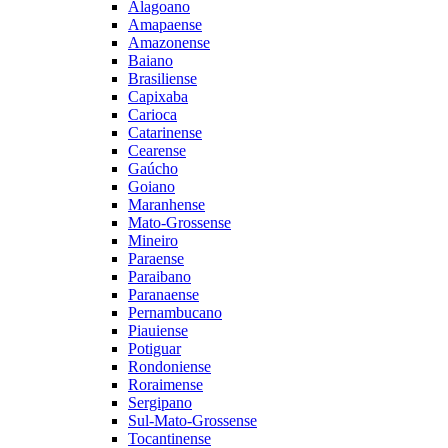
Alagoano
Amapaense
Amazonense
Baiano
Brasiliense
Capixaba
Carioca
Catarinense
Cearense
Gaúcho
Goiano
Maranhense
Mato-Grossense
Mineiro
Paraense
Paraibano
Paranaense
Pernambucano
Piauiense
Potiguar
Rondoniense
Roraimense
Sergipano
Sul-Mato-Grossense
Tocantinense