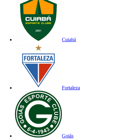
Cuiabá
Fortaleza
Goiás