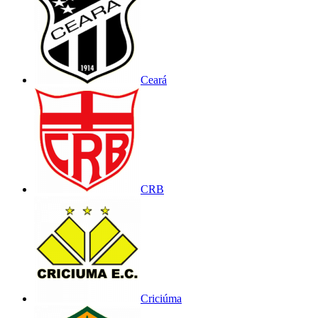
Ceará
CRB
Criciúma