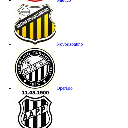
Náutico
Novorizontino
Operário