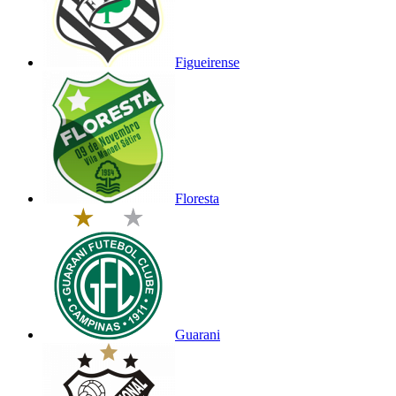
Figueirense
Floresta
Guarani