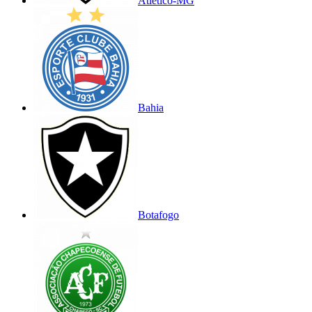
Atlético-MG
Bahia
Botafogo