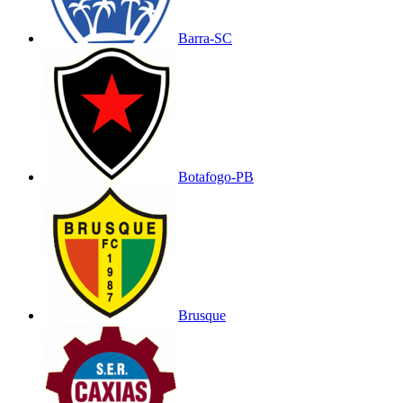
Barra-SC
Botafogo-PB
Brusque