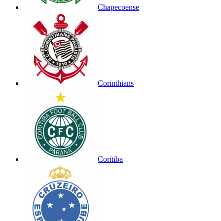
Chapecoense
Corinthians
Coritiba