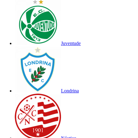
Juventude
Londrina