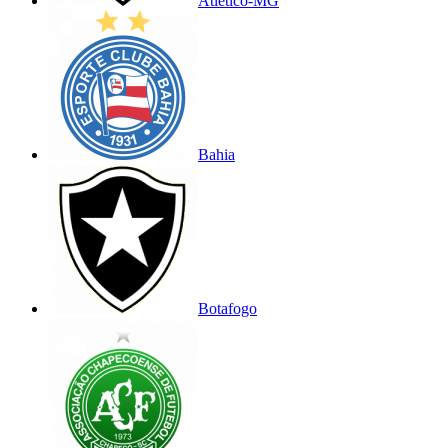
Atlético-MG
Bahia
Botafogo