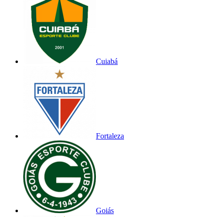
Cuiabá
Fortaleza
Goiás