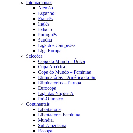
Internacionais
Alemão
Espanhol
Francês
Inglês
Italiano
Português
Saudita
Liga dos Campeões
Liga Europa
Seleções
Copa do Mundo – Única
Copa América
Copa do Mundo – Feminina
Eliminatórias – América do Sul
Eliminatórias – Europa
Eurocopa
Liga das Nações A
Pré-Olímpico
Continentais
Libertadores
Libertadores Feminina
Mundial
Sul-Americana
Recopa