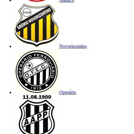
Náutico
Novorizontino
Operário