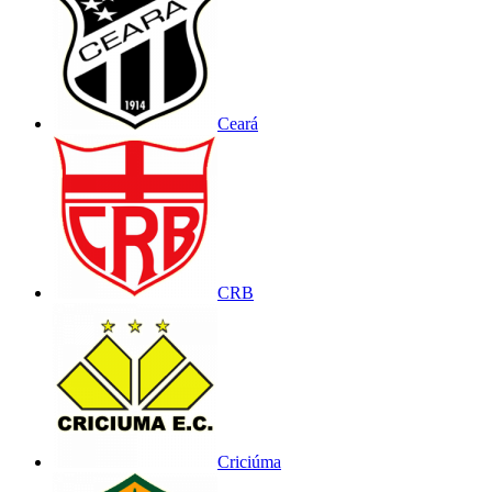
Ceará
CRB
Criciúma