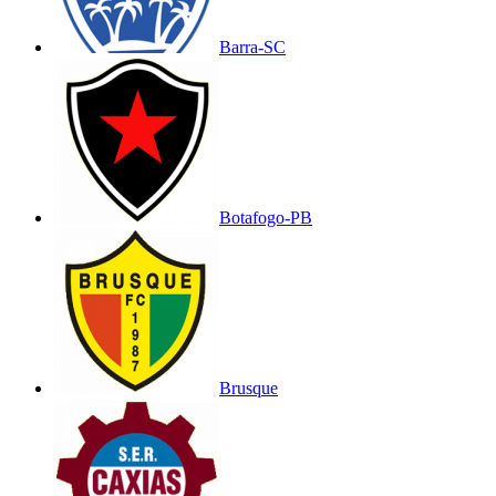
Barra-SC
Botafogo-PB
Brusque