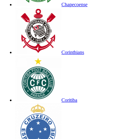
Chapecoense
Corinthians
Coritiba