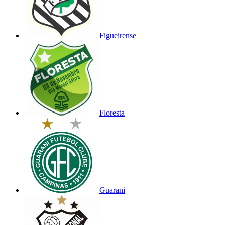
Figueirense
Floresta
Guarani