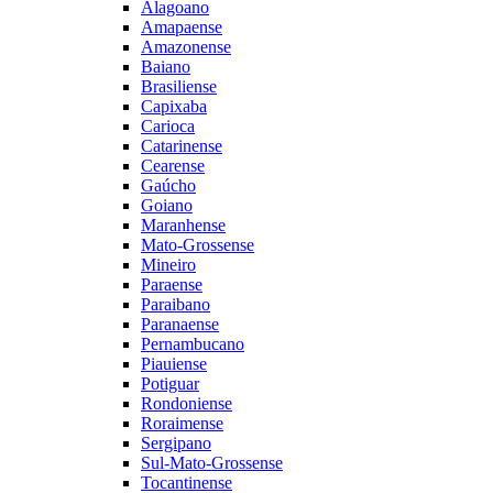
Alagoano
Amapaense
Amazonense
Baiano
Brasiliense
Capixaba
Carioca
Catarinense
Cearense
Gaúcho
Goiano
Maranhense
Mato-Grossense
Mineiro
Paraense
Paraibano
Paranaense
Pernambucano
Piauiense
Potiguar
Rondoniense
Roraimense
Sergipano
Sul-Mato-Grossense
Tocantinense