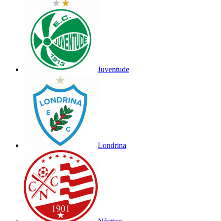
Juventude
Londrina