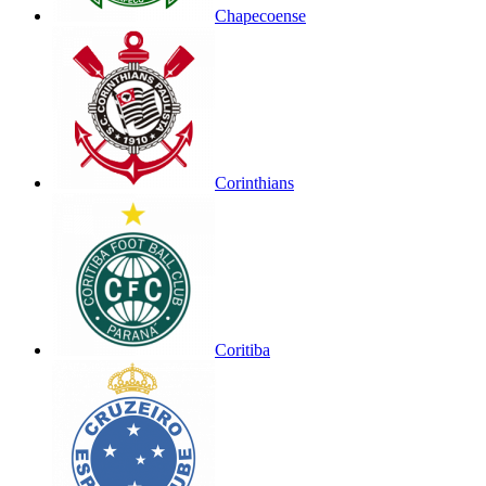
Chapecoense
Corinthians
Coritiba