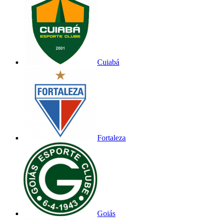
Cuiabá
Fortaleza
Goiás