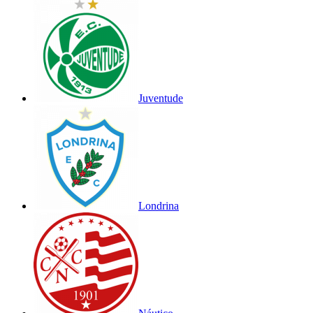
Juventude
Londrina