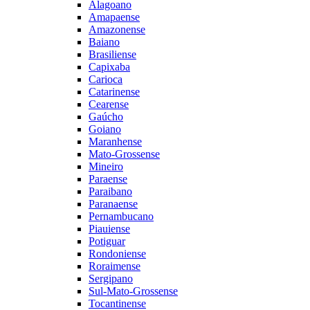
Alagoano
Amapaense
Amazonense
Baiano
Brasiliense
Capixaba
Carioca
Catarinense
Cearense
Gaúcho
Goiano
Maranhense
Mato-Grossense
Mineiro
Paraense
Paraibano
Paranaense
Pernambucano
Piauiense
Potiguar
Rondoniense
Roraimense
Sergipano
Sul-Mato-Grossense
Tocantinense