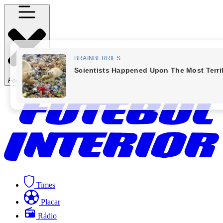
Fechar Menu
Times
Placar
Rádio