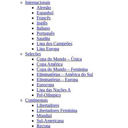
Internacionais
Alemão
Espanhol
Francês
Inglês
Italiano
Português
Saudita
Liga dos Campeões
Liga Europa
Seleções
Copa do Mundo – Única
Copa América
Copa do Mundo – Feminina
Eliminatórias – América do Sul
Eliminatórias – Europa
Eurocopa
Liga das Nações A
Pré-Olímpico
Continentais
Libertadores
Libertadores Feminina
Mundial
Sul-Americana
Recopa