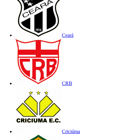
Ceará
CRB
Criciúma