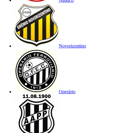
Náutico
Novorizontino
Operário