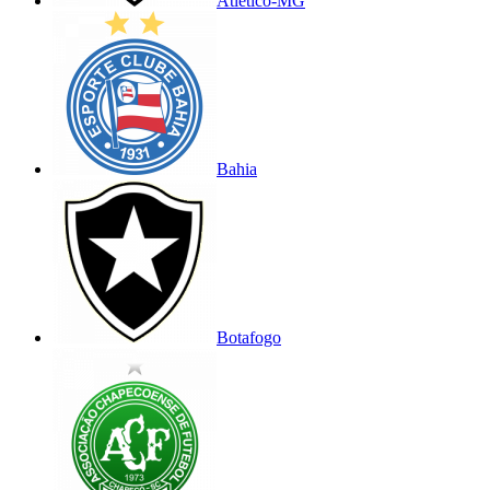
Atlético-MG
Bahia
Botafogo