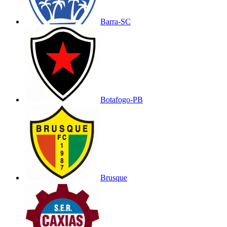
Barra-SC
Botafogo-PB
Brusque