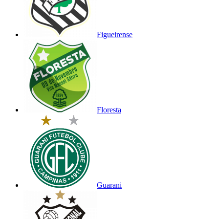
Figueirense
Floresta
Guarani