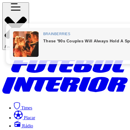
Fechar Menu
Times
Placar
Rádio