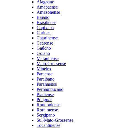
Alagoano
Amapaense
Amazonense
Baiano
Brasiliense
Capixaba
Carioca
Catarinense
Cearense
Gaúcho
Goiano
Maranhense
Mato-Grossense
Mineiro
Paraense
Paraibano
Paranaense
Pernambucano
Piauiense
Potiguar
Rondoniense
Roraimense
Sergipano
Sul-Mato-Grossense
Tocantinense