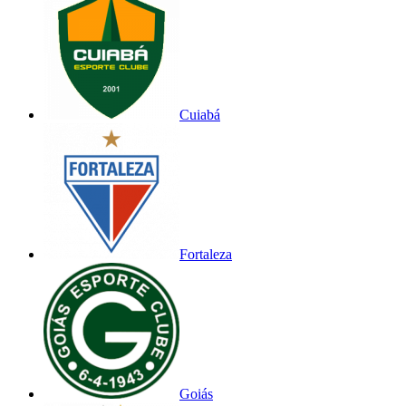
Cuiabá
Fortaleza
Goiás