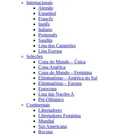
Internacionais
Alemão
Espanhol
Francês
Inglês
Italiano
Português
Saudita
Liga dos Campeões
Liga Europa
Seleções
Copa do Mundo – Única
Copa América
Copa do Mundo – Feminina
Eliminatórias – América do Sul
Eliminatórias – Europa
Eurocopa
Liga das Nações A
Pré-Olímpico
Continentais
Libertadores
Libertadores Feminina
Mundial
Sul-Americana
Recopa