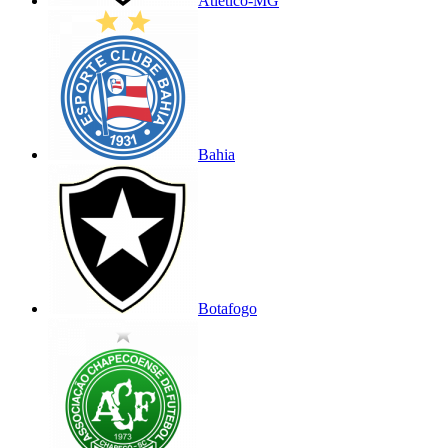
Atlético-MG
Bahia
Botafogo