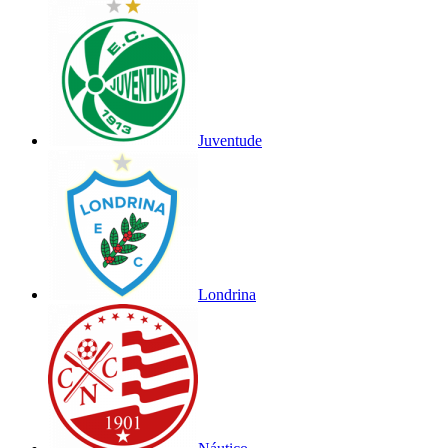
Juventude
Londrina