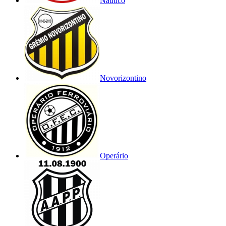
Náutico
Novorizontino
Operário