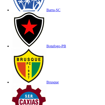
Barra-SC
Botafogo-PB
Brusque