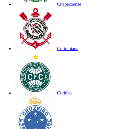
Chapecoense
Corinthians
Coritiba