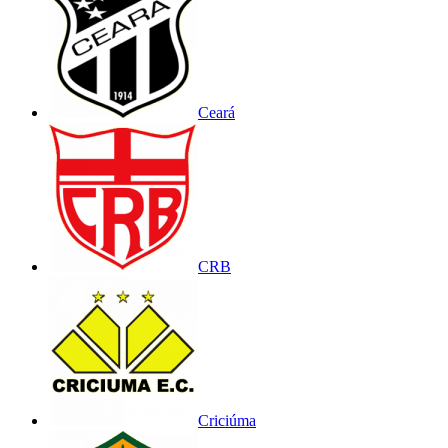
Ceará
CRB
Criciúma