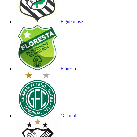
Figueirense
Floresta
Guarani