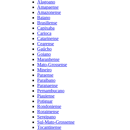
Alagoano
Amapaense
Amazonense
Baiano
Brasiliense
Capixaba
Carioca
Catarinense
Cearense
Gaúcho
Goiano
Maranhense
Mato-Grossense
Mineiro
Paraense
Paraibano
Paranaense
Pernambucano
Piauiense
Potiguar
Rondoniense
Roraimense
Sergipano
Sul-Mato-Grossense
Tocantinense