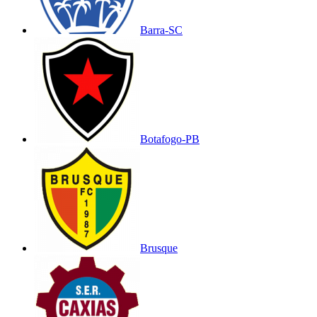
Barra-SC
Botafogo-PB
Brusque