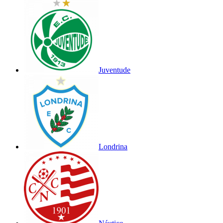
Juventude
Londrina