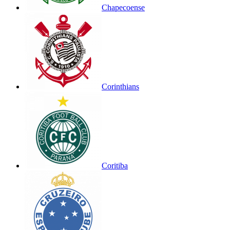
Chapecoense
Corinthians
Coritiba