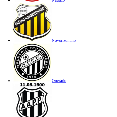
Náutico
Novorizontino
Operário