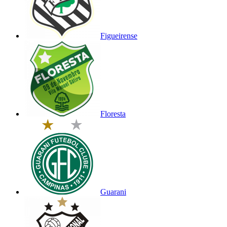
Figueirense
Floresta
Guarani