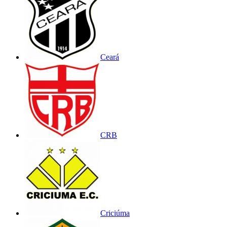
Ceará
CRB
Criciúma