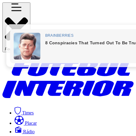
Fechar Menu
Times
Placar
Rádio