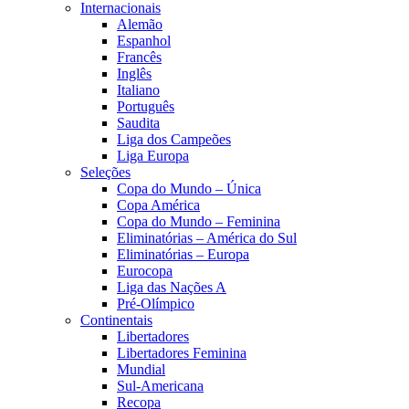
Internacionais
Alemão
Espanhol
Francês
Inglês
Italiano
Português
Saudita
Liga dos Campeões
Liga Europa
Seleções
Copa do Mundo – Única
Copa América
Copa do Mundo – Feminina
Eliminatórias – América do Sul
Eliminatórias – Europa
Eurocopa
Liga das Nações A
Pré-Olímpico
Continentais
Libertadores
Libertadores Feminina
Mundial
Sul-Americana
Recopa