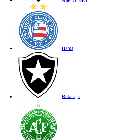
Atlético-MG
Bahia
Botafogo