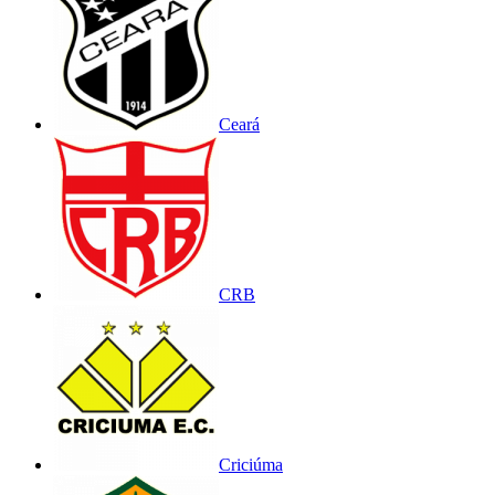
Ceará
CRB
Criciúma