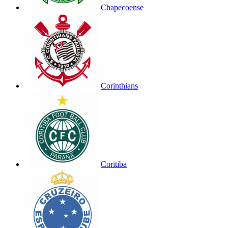
Chapecoense
Corinthians
Coritiba