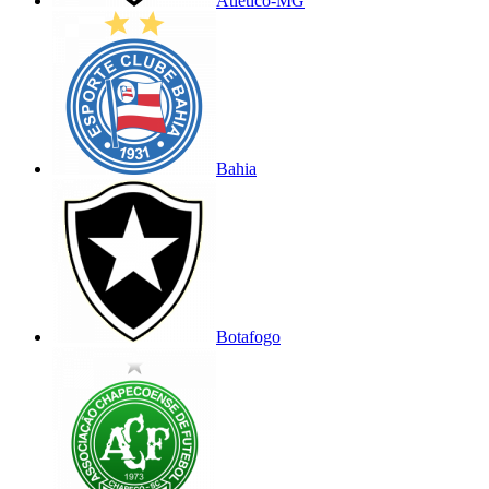
Atlético-MG
Bahia
Botafogo