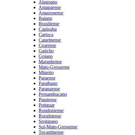
Alagoano
Amapaense
Amazonense
Baiano
Brasiliense
Capixaba
Carioca
Catarinense
Cearense
Gaúcho
Goiano
Maranhense
Mato-Grossense
Mineiro
Paraense
Paraibano
Paranaense
Pernambucano
Piauiense
Potiguar
Rondoniense
Roraimense
Sergipano
Sul-Mato-Grossense
Tocantinense