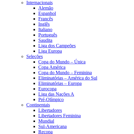
Internacionais
Alemão
Espanhol
Francês
Inglês
Italiano
Português
Saudita
Liga dos Campeões
Liga Europa
Seleções
Copa do Mundo – Única
Copa América
Copa do Mundo – Feminina
Eliminatórias – América do Sul
Eliminatórias – Europa
Eurocopa
Liga das Nações A
Pré-Olímpico
Continentais
Libertadores
Libertadores Feminina
Mundial
Sul-Americana
Recopa