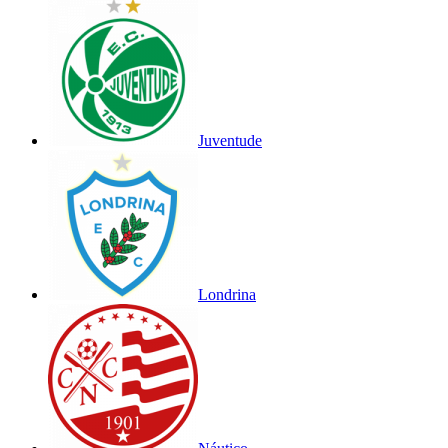
Juventude
Londrina