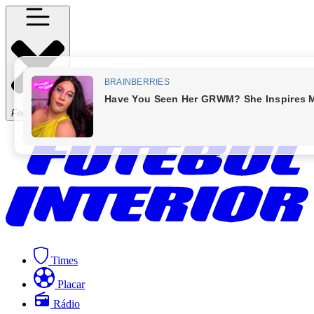
Fechar Menu
Times
Placar
Rádio