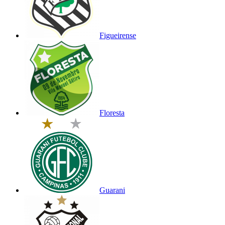
Figueirense
Floresta
Guarani