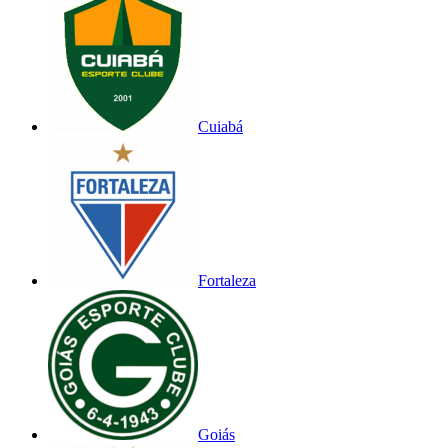
Cuiabá
Fortaleza
Goiás