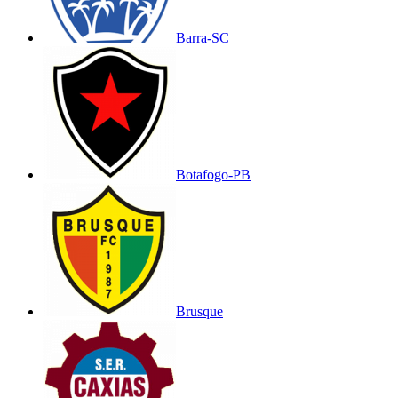
Barra-SC
Botafogo-PB
Brusque