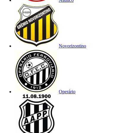
Náutico
Novorizontino
Operário