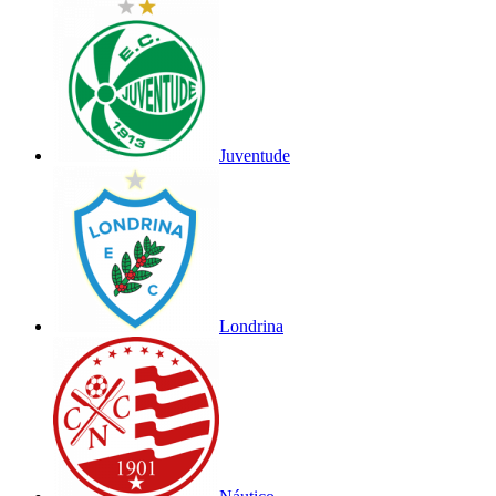
Juventude
Londrina