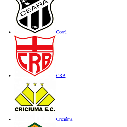
Ceará
CRB
Criciúma