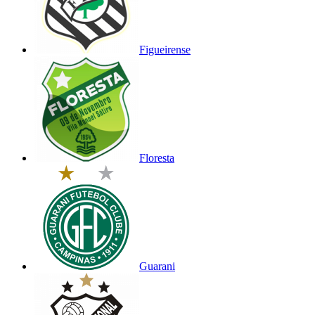
Figueirense
Floresta
Guarani