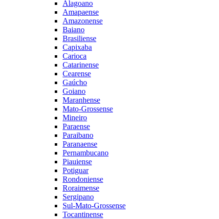
Alagoano
Amapaense
Amazonense
Baiano
Brasiliense
Capixaba
Carioca
Catarinense
Cearense
Gaúcho
Goiano
Maranhense
Mato-Grossense
Mineiro
Paraense
Paraibano
Paranaense
Pernambucano
Piauiense
Potiguar
Rondoniense
Roraimense
Sergipano
Sul-Mato-Grossense
Tocantinense