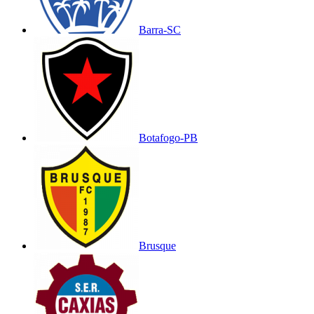
Barra-SC
Botafogo-PB
Brusque