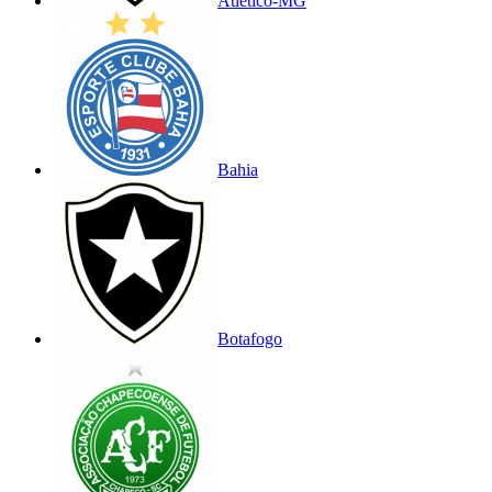
Atlético-MG
Bahia
Botafogo