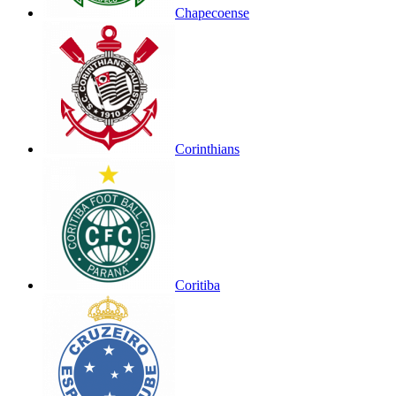
Chapecoense
Corinthians
Coritiba