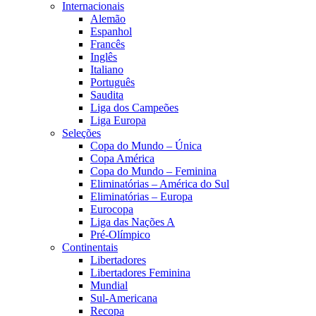
Internacionais
Alemão
Espanhol
Francês
Inglês
Italiano
Português
Saudita
Liga dos Campeões
Liga Europa
Seleções
Copa do Mundo – Única
Copa América
Copa do Mundo – Feminina
Eliminatórias – América do Sul
Eliminatórias – Europa
Eurocopa
Liga das Nações A
Pré-Olímpico
Continentais
Libertadores
Libertadores Feminina
Mundial
Sul-Americana
Recopa