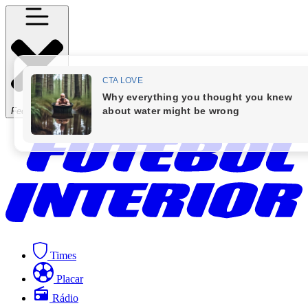
Fechar Menu
Times
Placar
Rádio