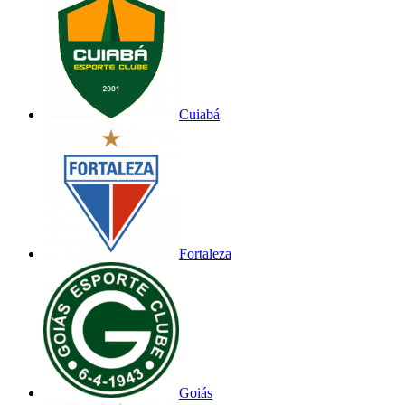
Cuiabá
Fortaleza
Goiás