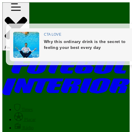
Fechar Menu
Times
Placar
Rádio