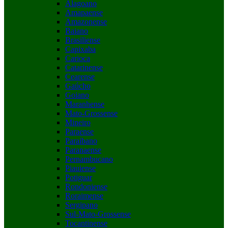
Alagoano
Amapaense
Amazonense
Baiano
Brasiliense
Capixaba
Carioca
Catarinense
Cearense
Gaúcho
Goiano
Maranhense
Mato-Grossense
Mineiro
Paraense
Paraibano
Paranaense
Pernambucano
Piauiense
Potiguar
Rondoniense
Roraimense
Sergipano
Sul-Mato-Grossense
Tocantinense