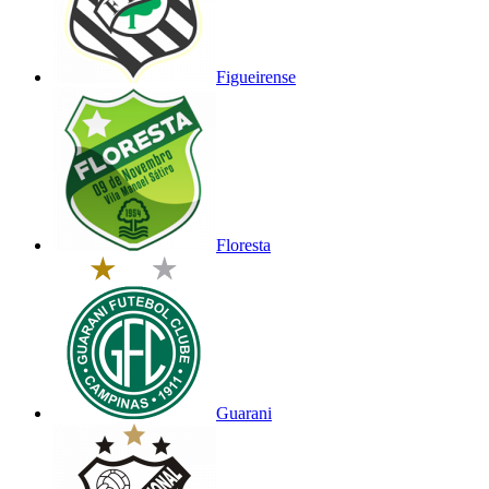
Figueirense
Floresta
Guarani