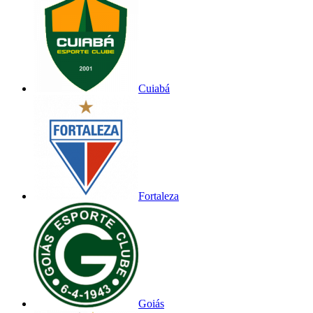
Cuiabá
Fortaleza
Goiás