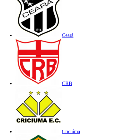
Ceará
CRB
Criciúma