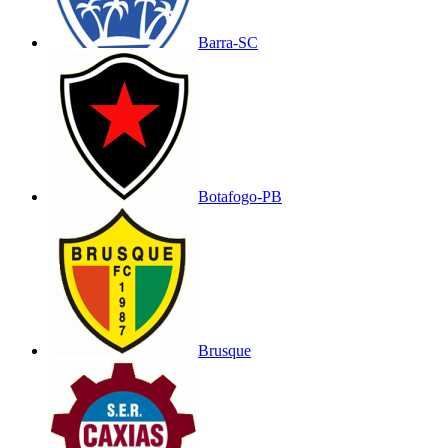
Barra-SC
Botafogo-PB
Brusque