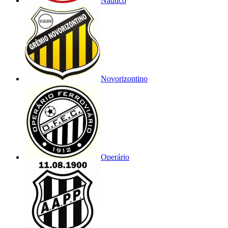
Náutico
Novorizontino
Operário