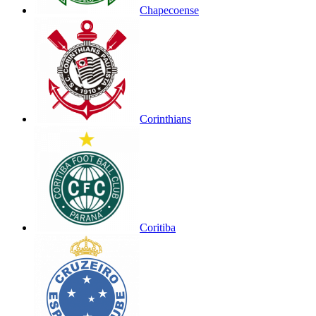
Chapecoense
Corinthians
Coritiba