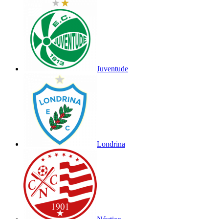
Juventude
Londrina