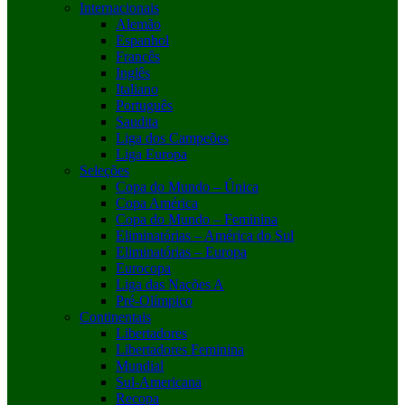
Internacionais
Alemão
Espanhol
Francês
Inglês
Italiano
Português
Saudita
Liga dos Campeões
Liga Europa
Seleções
Copa do Mundo – Única
Copa América
Copa do Mundo – Feminina
Eliminatórias – América do Sul
Eliminatórias – Europa
Eurocopa
Liga das Nações A
Pré-Olímpico
Continentais
Libertadores
Libertadores Feminina
Mundial
Sul-Americana
Recopa