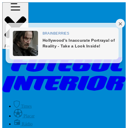
Fechar Menu
Times
Placar
Rádio