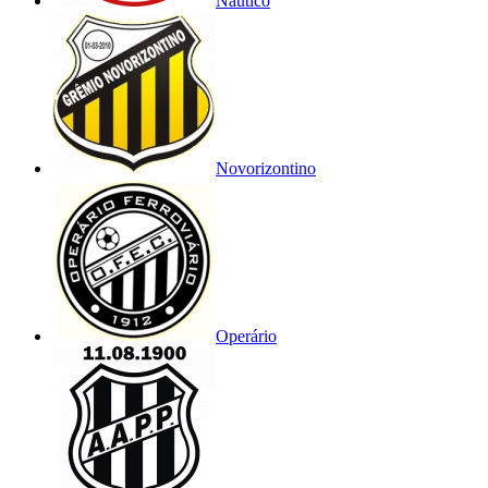
Náutico
Novorizontino
Operário