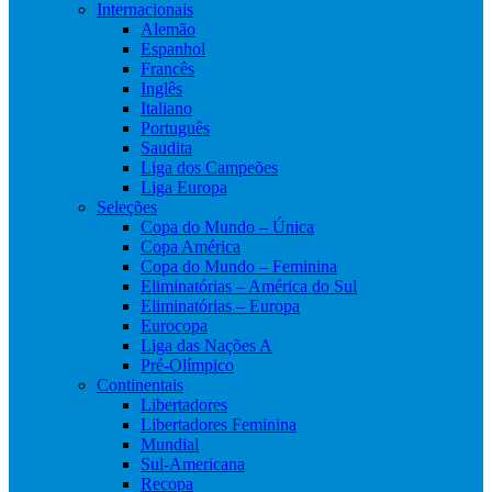
Internacionais
Alemão
Espanhol
Francês
Inglês
Italiano
Português
Saudita
Liga dos Campeões
Liga Europa
Seleções
Copa do Mundo – Única
Copa América
Copa do Mundo – Feminina
Eliminatórias – América do Sul
Eliminatórias – Europa
Eurocopa
Liga das Nações A
Pré-Olímpico
Continentais
Libertadores
Libertadores Feminina
Mundial
Sul-Americana
Recopa