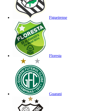
Figueirense
Floresta
Guarani