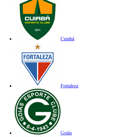
Cuiabá
Fortaleza
Goiás