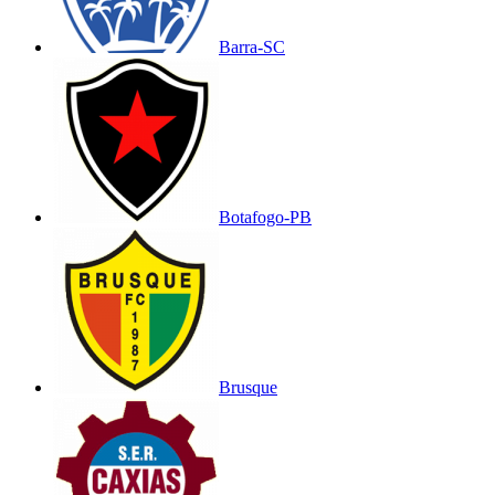
Barra-SC
Botafogo-PB
Brusque