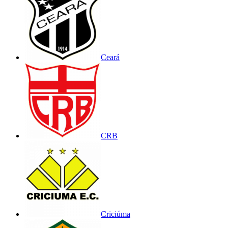
Ceará
CRB
Criciúma