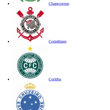
Chapecoense
Corinthians
Coritiba