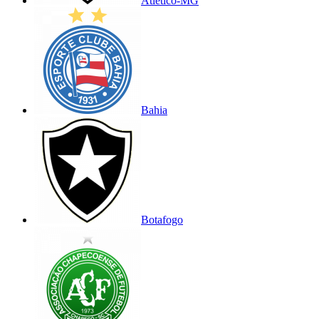
Atlético-MG
Bahia
Botafogo