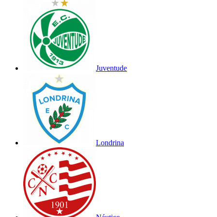
Juventude
Londrina