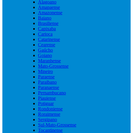
Alagoano
Amapaense
Amazonense
Baiano
Brasiliense
Capixaba
Carioca
Catarinense
Cearense
Gaúcho
Goiano
Maranhense
Mato-Grossense
Mineiro
Paraense
Paraibano
Paranaense
Pernambucano
Piauiense
Potiguar
Rondoniense
Roraimense
Sergipano
Sul-Mato-Grossense
Tocantinense