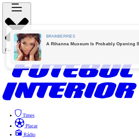
Fechar Menu
Times
Placar
Rádio