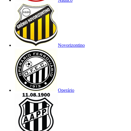
Náutico
Novorizontino
Operário