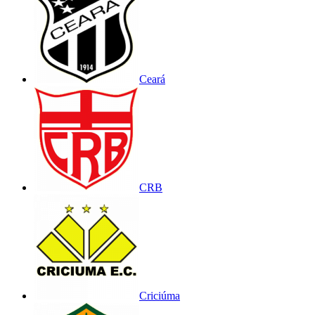
Ceará
CRB
Criciúma