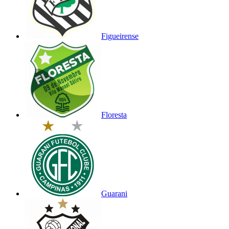
Figueirense
Floresta
Guarani