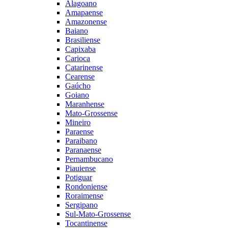
Alagoano
Amapaense
Amazonense
Baiano
Brasiliense
Capixaba
Carioca
Catarinense
Cearense
Gaúcho
Goiano
Maranhense
Mato-Grossense
Mineiro
Paraense
Paraibano
Paranaense
Pernambucano
Piauiense
Potiguar
Rondoniense
Roraimense
Sergipano
Sul-Mato-Grossense
Tocantinense