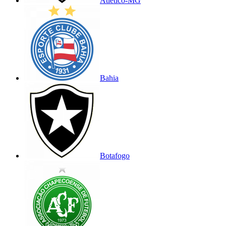
Atlético-MG
Bahia
Botafogo