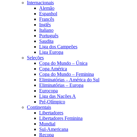
Internacionais
Alemão
Espanhol
Francês
Inglês
Italiano
Português
Saudita
Liga dos Campeões
Liga Europa
Seleções
Copa do Mundo – Única
Copa América
Copa do Mundo – Feminina
Eliminatórias – América do Sul
Eliminatórias – Europa
Eurocopa
Liga das Nações A
Pré-Olímpico
Continentais
Libertadores
Libertadores Feminina
Mundial
Sul-Americana
Recopa