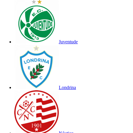
Juventude
Londrina