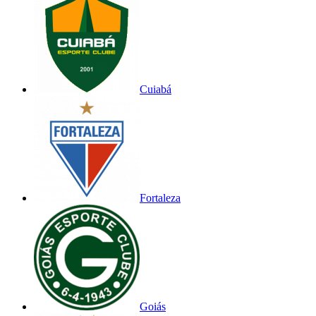
Cuiabá
Fortaleza
Goiás