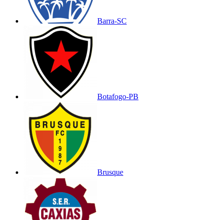
Barra-SC
Botafogo-PB
Brusque