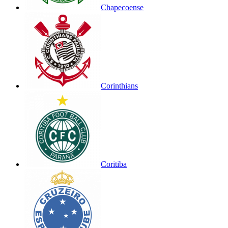
Chapecoense
Corinthians
Coritiba