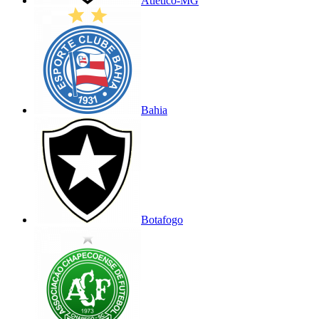
Atlético-MG
Bahia
Botafogo