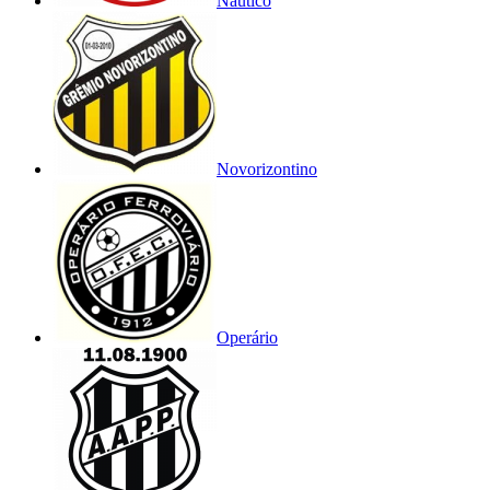
Náutico
Novorizontino
Operário