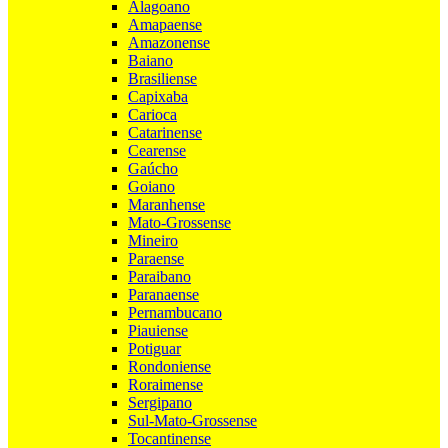
Alagoano
Amapaense
Amazonense
Baiano
Brasiliense
Capixaba
Carioca
Catarinense
Cearense
Gaúcho
Goiano
Maranhense
Mato-Grossense
Mineiro
Paraense
Paraibano
Paranaense
Pernambucano
Piauiense
Potiguar
Rondoniense
Roraimense
Sergipano
Sul-Mato-Grossense
Tocantinense