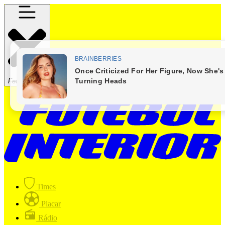
Fechar Menu
Times
Placar
Rádio