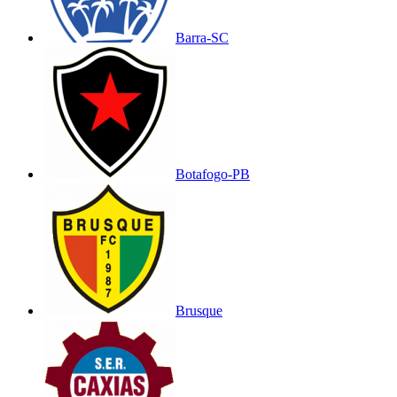
Barra-SC
Botafogo-PB
Brusque