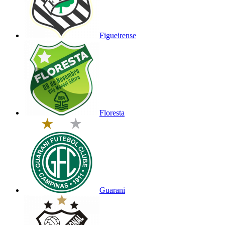
Figueirense
Floresta
Guarani