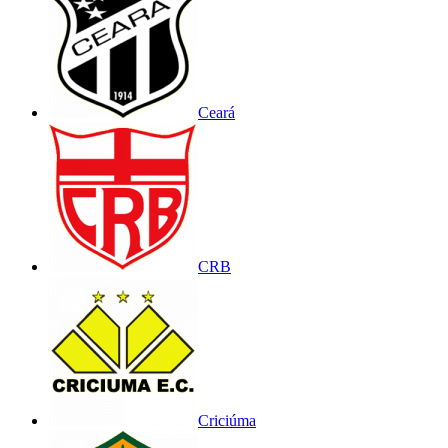
Ceará
CRB
Criciúma