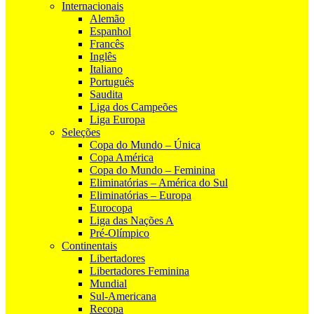
Internacionais
Alemão
Espanhol
Francês
Inglês
Italiano
Português
Saudita
Liga dos Campeões
Liga Europa
Seleções
Copa do Mundo – Única
Copa América
Copa do Mundo – Feminina
Eliminatórias – América do Sul
Eliminatórias – Europa
Eurocopa
Liga das Nações A
Pré-Olímpico
Continentais
Libertadores
Libertadores Feminina
Mundial
Sul-Americana
Recopa