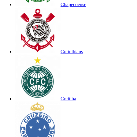
Chapecoense
Corinthians
Coritiba