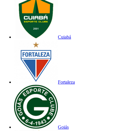
Cuiabá
Fortaleza
Goiás