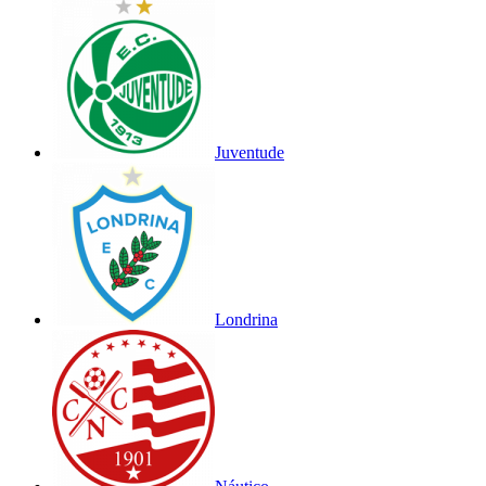
Juventude
Londrina