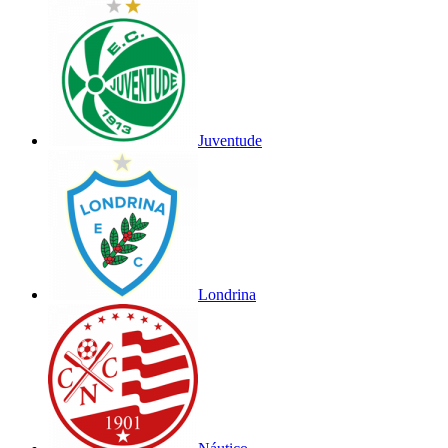
Juventude
Londrina