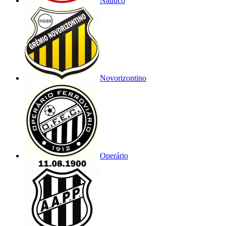
Náutico
Novorizontino
Operário