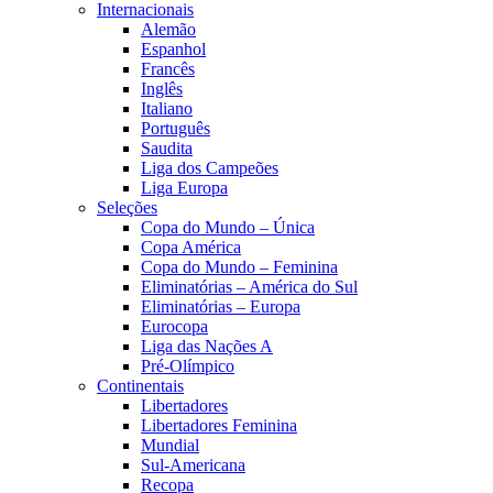
Internacionais
Alemão
Espanhol
Francês
Inglês
Italiano
Português
Saudita
Liga dos Campeões
Liga Europa
Seleções
Copa do Mundo – Única
Copa América
Copa do Mundo – Feminina
Eliminatórias – América do Sul
Eliminatórias – Europa
Eurocopa
Liga das Nações A
Pré-Olímpico
Continentais
Libertadores
Libertadores Feminina
Mundial
Sul-Americana
Recopa