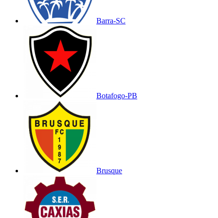
Barra-SC
Botafogo-PB
Brusque