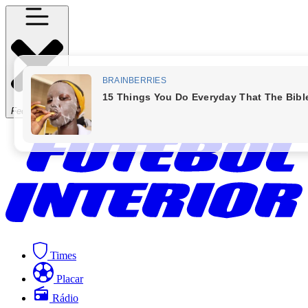
Fechar Menu
Times
Placar
Rádio