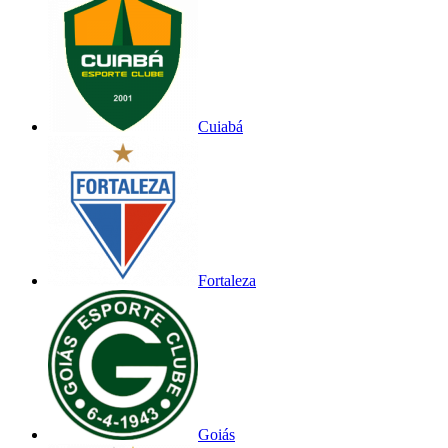
Cuiabá
Fortaleza
Goiás