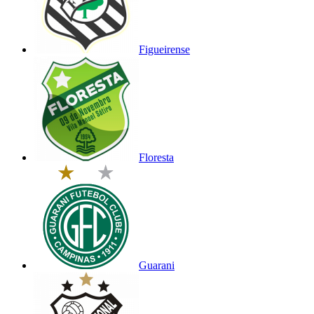
Figueirense
Floresta
Guarani