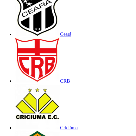
Ceará
CRB
Criciúma