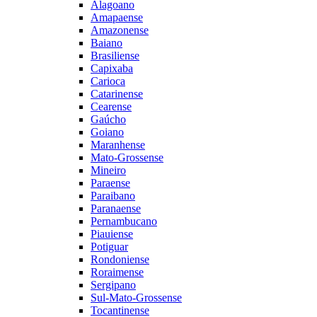
Alagoano
Amapaense
Amazonense
Baiano
Brasiliense
Capixaba
Carioca
Catarinense
Cearense
Gaúcho
Goiano
Maranhense
Mato-Grossense
Mineiro
Paraense
Paraibano
Paranaense
Pernambucano
Piauiense
Potiguar
Rondoniense
Roraimense
Sergipano
Sul-Mato-Grossense
Tocantinense