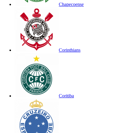
Chapecoense
Corinthians
Coritiba