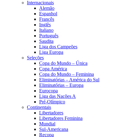
Internacionais
Alemão
Espanhol
Francês
Inglês
Italiano
Português
Saudita
Liga dos Campeões
Liga Europa
Seleções
Copa do Mundo – Única
Copa América
Copa do Mundo – Feminina
Eliminatórias – América do Sul
Eliminatórias – Europa
Eurocopa
Liga das Nações A
Pré-Olímpico
Continentais
Libertadores
Libertadores Feminina
Mundial
Sul-Americana
Recopa