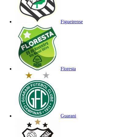
Figueirense
Floresta
Guarani