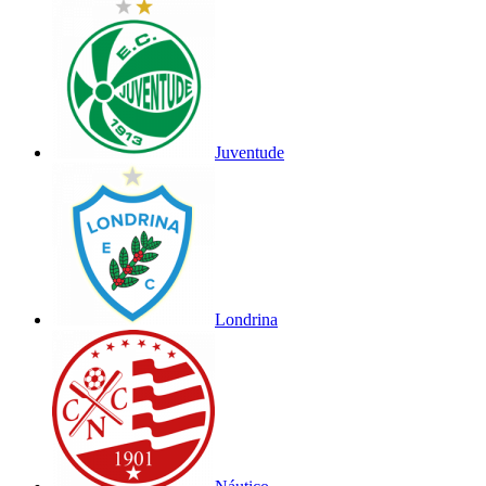
Juventude
Londrina