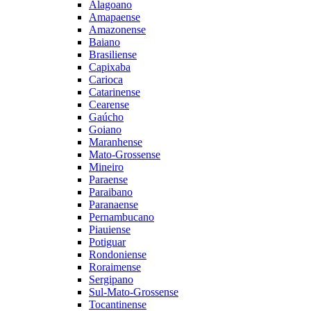
Alagoano
Amapaense
Amazonense
Baiano
Brasiliense
Capixaba
Carioca
Catarinense
Cearense
Gaúcho
Goiano
Maranhense
Mato-Grossense
Mineiro
Paraense
Paraibano
Paranaense
Pernambucano
Piauiense
Potiguar
Rondoniense
Roraimense
Sergipano
Sul-Mato-Grossense
Tocantinense