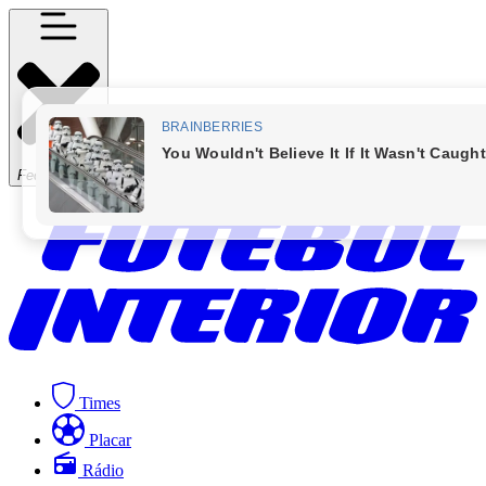
Fechar Menu
Times
Placar
Rádio