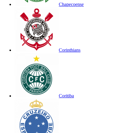
Chapecoense
Corinthians
Coritiba