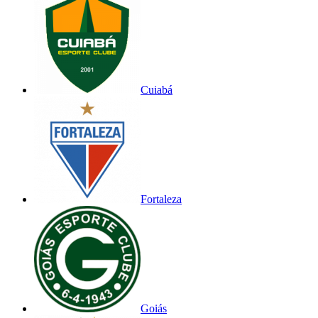
Cuiabá
Fortaleza
Goiás