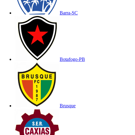
Barra-SC
Botafogo-PB
Brusque