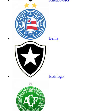
Atlético-MG
Bahia
Botafogo