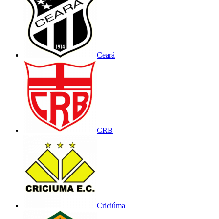
Ceará
CRB
Criciúma