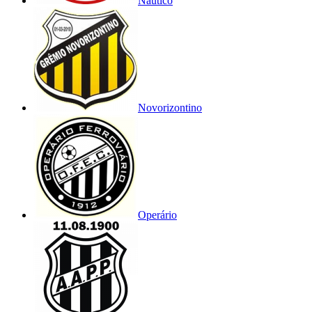
Náutico
Novorizontino
Operário