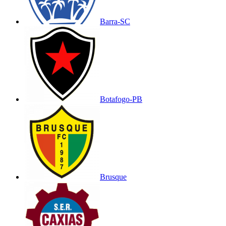
Barra-SC
Botafogo-PB
Brusque