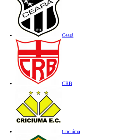
Ceará
CRB
Criciúma