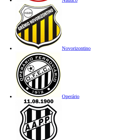
Náutico
Novorizontino
Operário