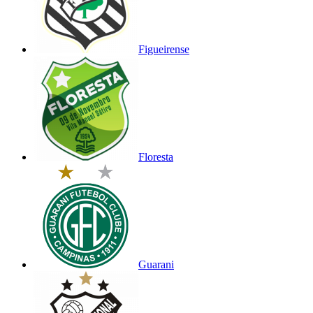
Figueirense
Floresta
Guarani