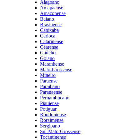
Alagoano
Amapaense
Amazonense
Baiano
Brasiliense
Capixaba
Carioca
Catarinense
Cearense
Gaúcho
Goiano
Maranhense
Mato-Grossense
Mineiro
Paraense
Paraibano
Paranaense
Pernambucano
Piauiense
Potiguar
Rondoniense
Roraimense
Sergipano
Sul-Mato-Grossense
Tocantinense