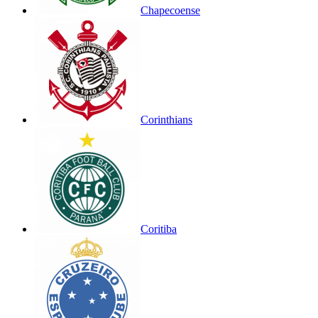
Chapecoense
Corinthians
Coritiba