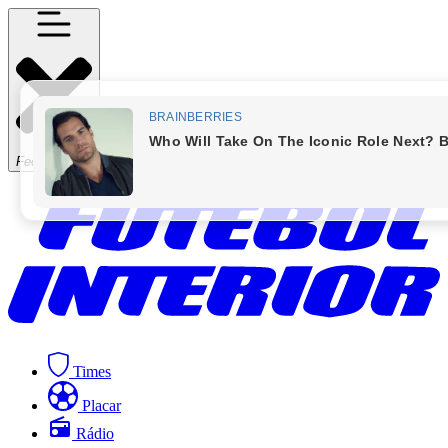
Fechar Menu
Times
Placar
Rádio