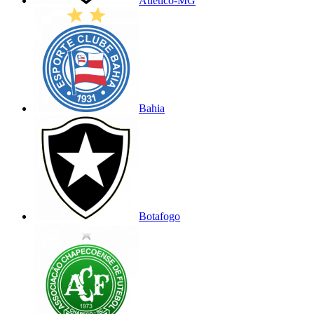
Atlético-MG
Bahia
Botafogo