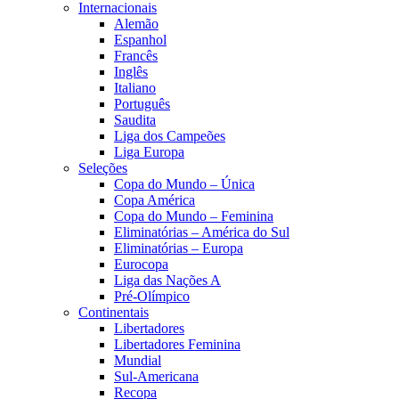
Internacionais
Alemão
Espanhol
Francês
Inglês
Italiano
Português
Saudita
Liga dos Campeões
Liga Europa
Seleções
Copa do Mundo – Única
Copa América
Copa do Mundo – Feminina
Eliminatórias – América do Sul
Eliminatórias – Europa
Eurocopa
Liga das Nações A
Pré-Olímpico
Continentais
Libertadores
Libertadores Feminina
Mundial
Sul-Americana
Recopa