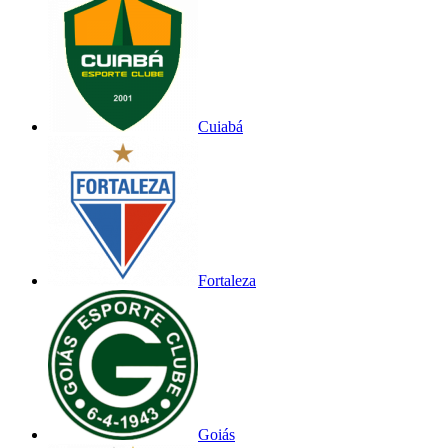
Cuiabá
Fortaleza
Goiás