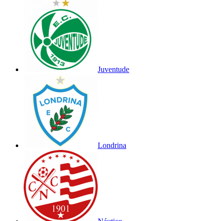
Juventude
Londrina