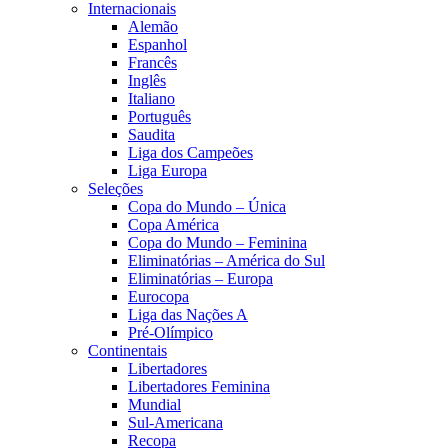
Internacionais
Alemão
Espanhol
Francês
Inglês
Italiano
Português
Saudita
Liga dos Campeões
Liga Europa
Seleções
Copa do Mundo – Única
Copa América
Copa do Mundo – Feminina
Eliminatórias – América do Sul
Eliminatórias – Europa
Eurocopa
Liga das Nações A
Pré-Olímpico
Continentais
Libertadores
Libertadores Feminina
Mundial
Sul-Americana
Recopa