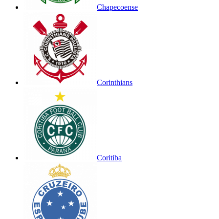
Chapecoense
Corinthians
Coritiba