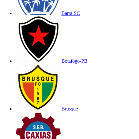
Barra-SC
Botafogo-PB
Brusque