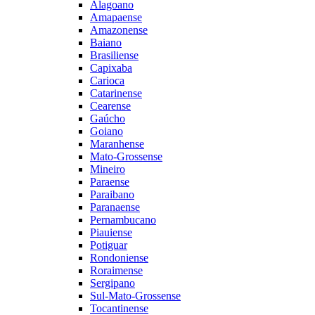
Alagoano
Amapaense
Amazonense
Baiano
Brasiliense
Capixaba
Carioca
Catarinense
Cearense
Gaúcho
Goiano
Maranhense
Mato-Grossense
Mineiro
Paraense
Paraibano
Paranaense
Pernambucano
Piauiense
Potiguar
Rondoniense
Roraimense
Sergipano
Sul-Mato-Grossense
Tocantinense