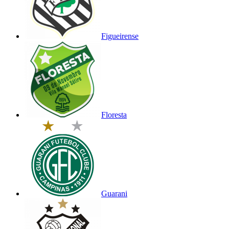
Figueirense
Floresta
Guarani