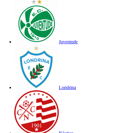
Juventude
Londrina