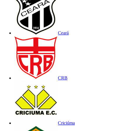
Ceará
CRB
Criciúma