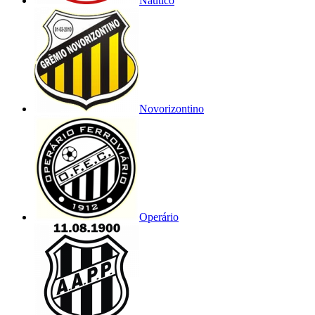
Náutico
Novorizontino
Operário