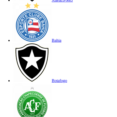
Atlético-MG
Bahia
Botafogo