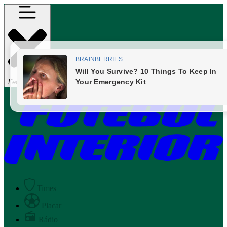
Fechar Menu
Times
Placar
Rádio