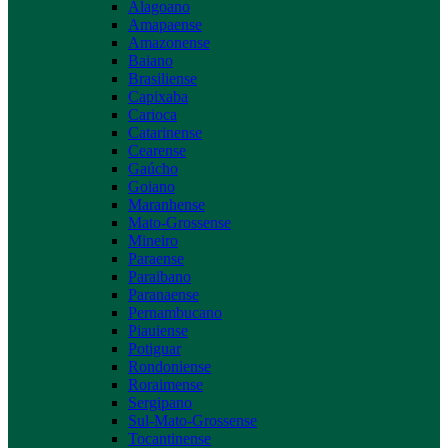
Alagoano
Amapaense
Amazonense
Baiano
Brasiliense
Capixaba
Carioca
Catarinense
Cearense
Gaúcho
Goiano
Maranhense
Mato-Grossense
Mineiro
Paraense
Paraibano
Paranaense
Pernambucano
Piauiense
Potiguar
Rondoniense
Roraimense
Sergipano
Sul-Mato-Grossense
Tocantinense