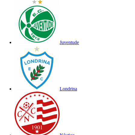
Juventude
Londrina