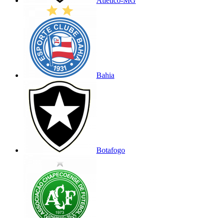
Atlético-MG
Bahia
Botafogo