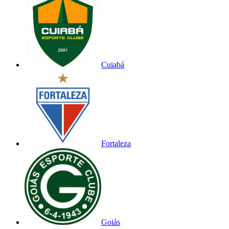
Cuiabá
Fortaleza
Goiás