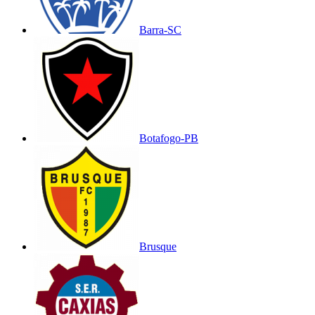
Barra-SC
Botafogo-PB
Brusque