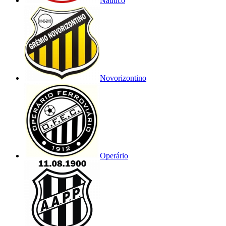
Náutico
Novorizontino
Operário