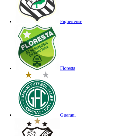
Figueirense
Floresta
Guarani