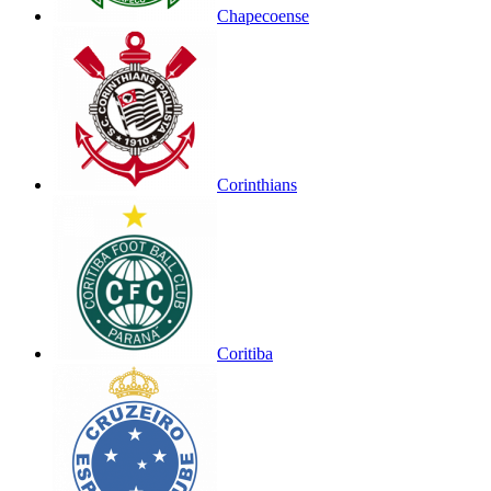
Chapecoense
Corinthians
Coritiba