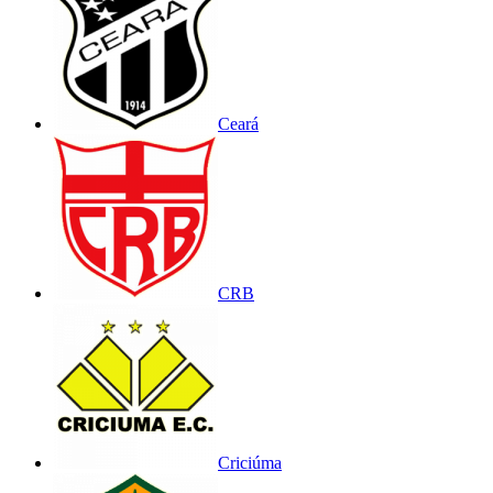
Ceará
CRB
Criciúma