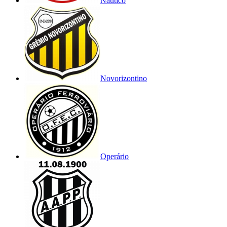
Náutico
Novorizontino
Operário