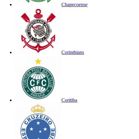
Chapecoense
Corinthians
Coritiba