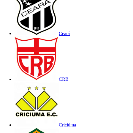
Ceará
CRB
Criciúma