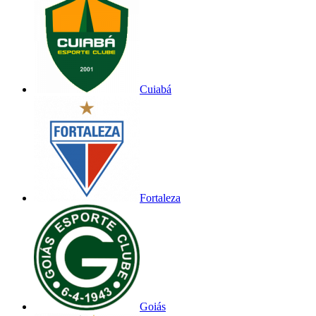
Cuiabá
Fortaleza
Goiás