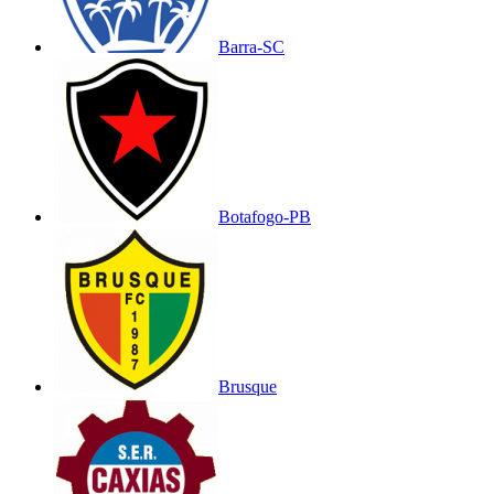
Barra-SC
Botafogo-PB
Brusque