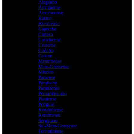
Alagoano
Amapaense
Amazonense
Baiano
Brasiliense
Capixaba
Carioca
Catarinense
Cearense
Gaúcho
Goiano
Maranhense
Mato-Grossense
Mineiro
Paraense
Paraibano
Paranaense
Pernambucano
Piauiense
Potiguar
Rondoniense
Roraimense
Sergipano
Sul-Mato-Grossense
Tocantinense