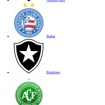
Atlético-MG
Bahia
Botafogo