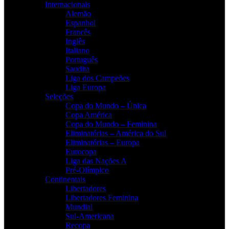
Internacionais
Alemão
Espanhol
Francês
Inglês
Italiano
Português
Saudita
Liga dos Campeões
Liga Europa
Seleções
Copa do Mundo – Única
Copa América
Copa do Mundo – Feminina
Eliminatórias – América do Sul
Eliminatórias – Europa
Eurocopa
Liga das Nações A
Pré-Olímpico
Continentais
Libertadores
Libertadores Feminina
Mundial
Sul-Americana
Recopa