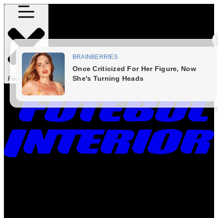
Fechar Menu
Times
Placar
Rádio