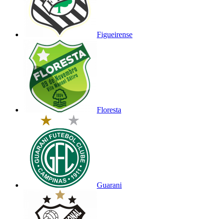
Figueirense
Floresta
Guarani