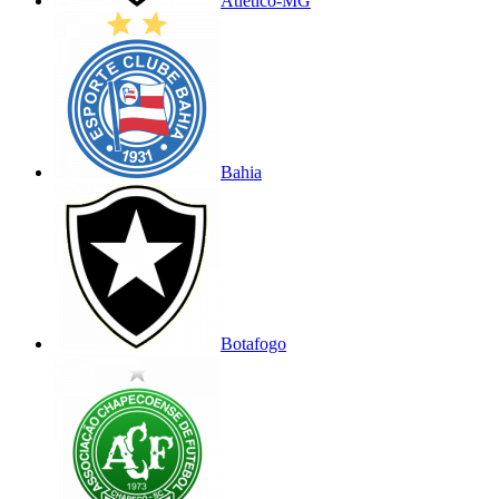
Atlético-MG
Bahia
Botafogo