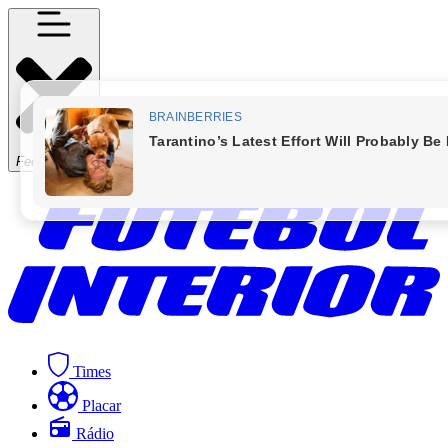
Fechar Menu
Times
Placar
Rádio