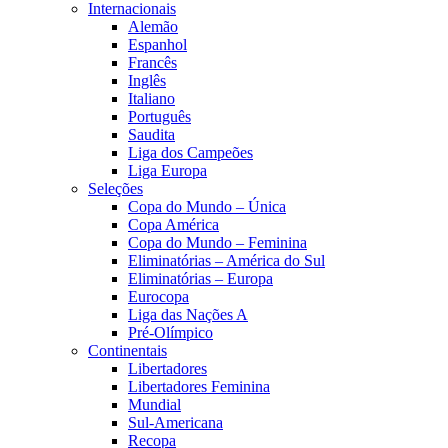
Internacionais
Alemão
Espanhol
Francês
Inglês
Italiano
Português
Saudita
Liga dos Campeões
Liga Europa
Seleções
Copa do Mundo – Única
Copa América
Copa do Mundo – Feminina
Eliminatórias – América do Sul
Eliminatórias – Europa
Eurocopa
Liga das Nações A
Pré-Olímpico
Continentais
Libertadores
Libertadores Feminina
Mundial
Sul-Americana
Recopa