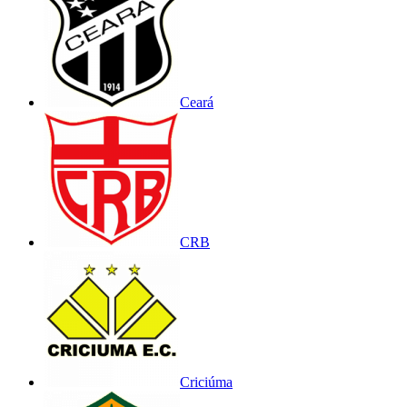
Ceará
CRB
Criciúma