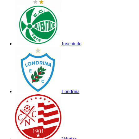
Juventude
Londrina