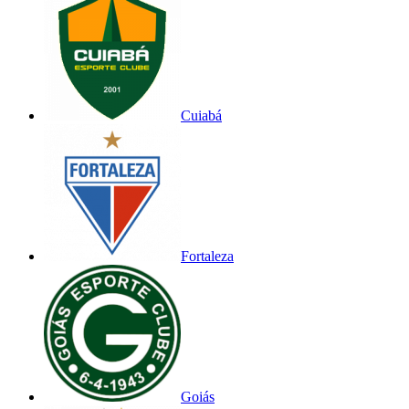
Cuiabá
Fortaleza
Goiás