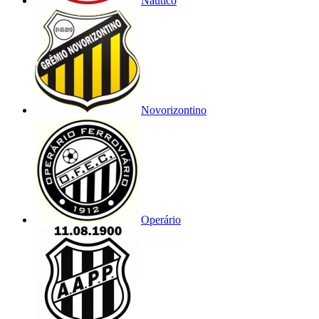
Náutico
Novorizontino
Operário