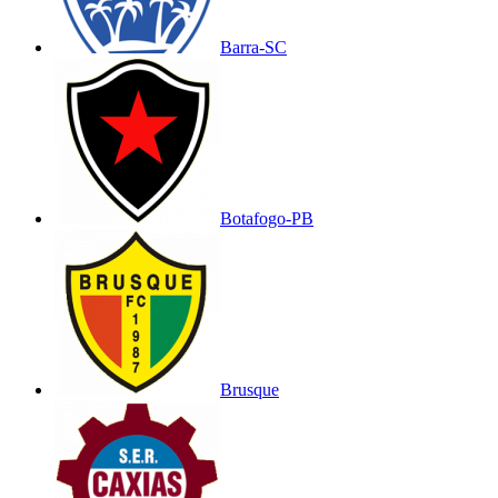
Barra-SC
Botafogo-PB
Brusque