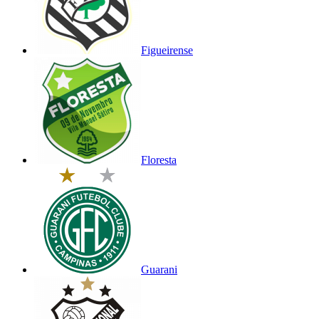
Figueirense
Floresta
Guarani