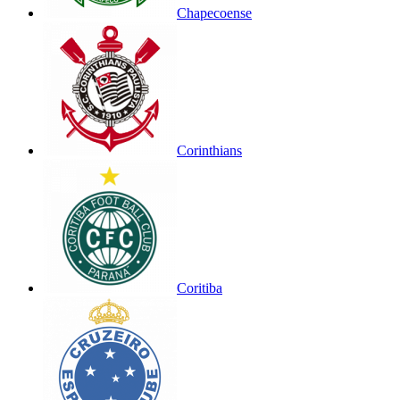
Chapecoense
Corinthians
Coritiba