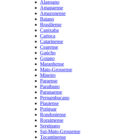
Alagoano
Amapaense
Amazonense
Baiano
Brasiliense
Capixaba
Carioca
Catarinense
Cearense
Gaúcho
Goiano
Maranhense
Mato-Grossense
Mineiro
Paraense
Paraibano
Paranaense
Pernambucano
Piauiense
Potiguar
Rondoniense
Roraimense
Sergipano
Sul-Mato-Grossense
Tocantinense