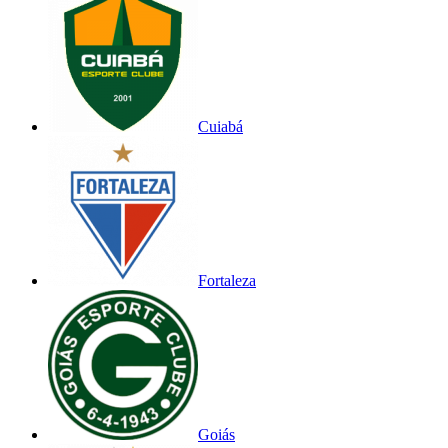
Cuiabá
Fortaleza
Goiás