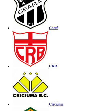
Ceará
CRB
Criciúma