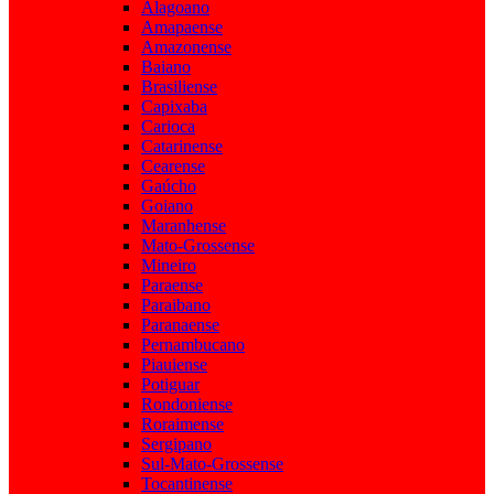
Alagoano
Amapaense
Amazonense
Baiano
Brasiliense
Capixaba
Carioca
Catarinense
Cearense
Gaúcho
Goiano
Maranhense
Mato-Grossense
Mineiro
Paraense
Paraibano
Paranaense
Pernambucano
Piauiense
Potiguar
Rondoniense
Roraimense
Sergipano
Sul-Mato-Grossense
Tocantinense