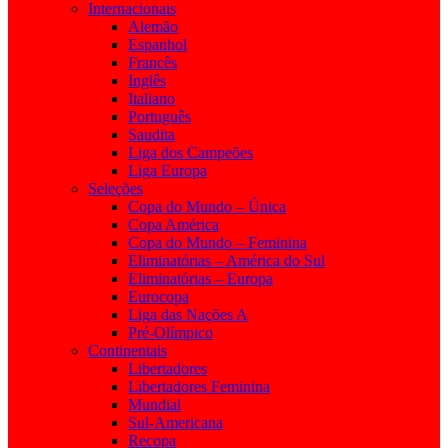
Internacionais
Alemão
Espanhol
Francês
Inglês
Italiano
Português
Saudita
Liga dos Campeões
Liga Europa
Seleções
Copa do Mundo – Única
Copa América
Copa do Mundo – Feminina
Eliminatórias – América do Sul
Eliminatórias – Europa
Eurocopa
Liga das Nações A
Pré-Olímpico
Continentais
Libertadores
Libertadores Feminina
Mundial
Sul-Americana
Recopa