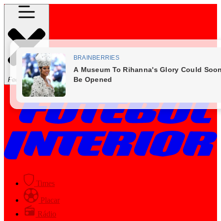
Fechar Menu
Times
Placar
Rádio