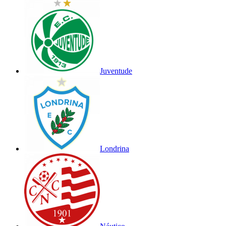
Juventude
Londrina