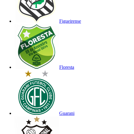
Figueirense
Floresta
Guarani