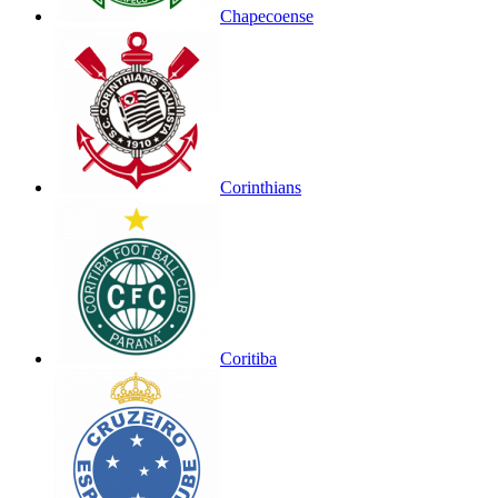
Chapecoense
Corinthians
Coritiba