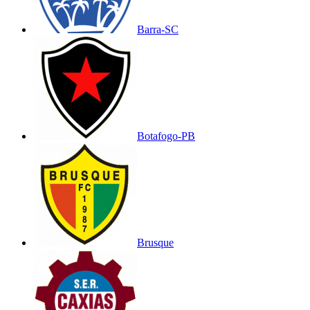
Barra-SC
Botafogo-PB
Brusque