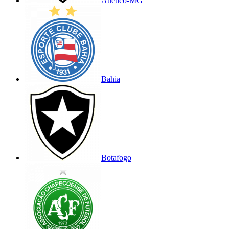
Atlético-MG
Bahia
Botafogo