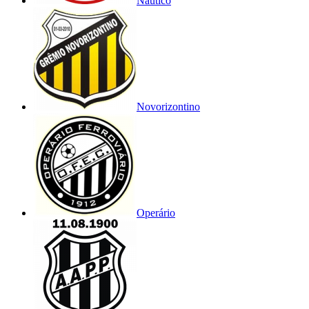
Náutico
Novorizontino
Operário