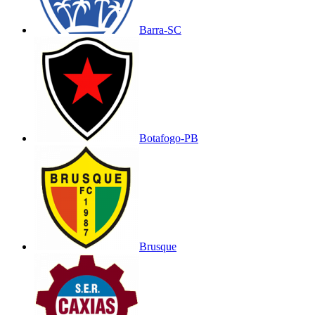
Barra-SC
Botafogo-PB
Brusque