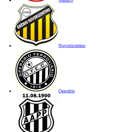
Náutico
Novorizontino
Operário