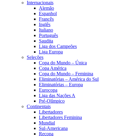
Internacionais
Alemão
Espanhol
Francês
Inglês
Italiano
Português
Saudita
Liga dos Campeões
Liga Europa
Seleções
Copa do Mundo – Única
Copa América
Copa do Mundo – Feminina
Eliminatórias – América do Sul
Eliminatórias – Europa
Eurocopa
Liga das Nações A
Pré-Olímpico
Continentais
Libertadores
Libertadores Feminina
Mundial
Sul-Americana
Recopa