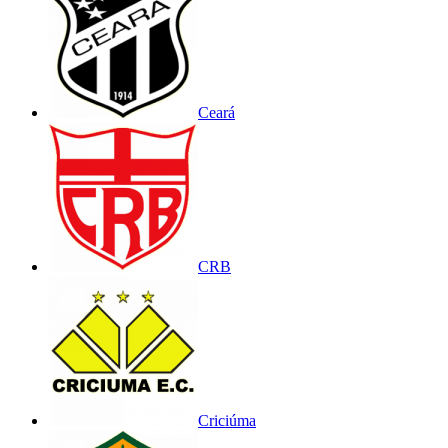
Ceará
CRB
Criciúma