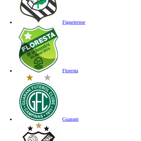
Figueirense
Floresta
Guarani