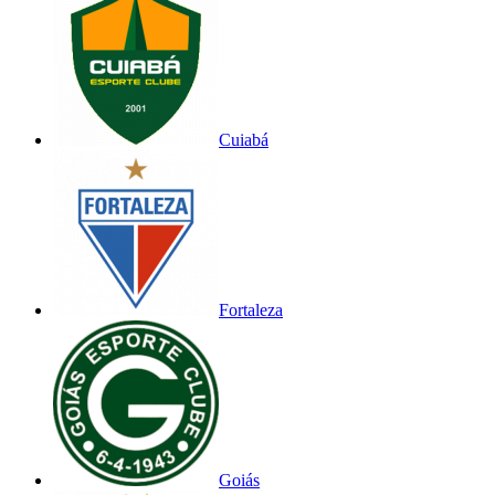
Cuiabá
Fortaleza
Goiás