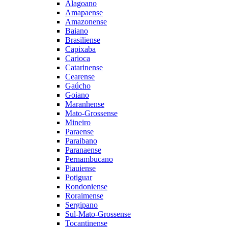
Alagoano
Amapaense
Amazonense
Baiano
Brasiliense
Capixaba
Carioca
Catarinense
Cearense
Gaúcho
Goiano
Maranhense
Mato-Grossense
Mineiro
Paraense
Paraibano
Paranaense
Pernambucano
Piauiense
Potiguar
Rondoniense
Roraimense
Sergipano
Sul-Mato-Grossense
Tocantinense