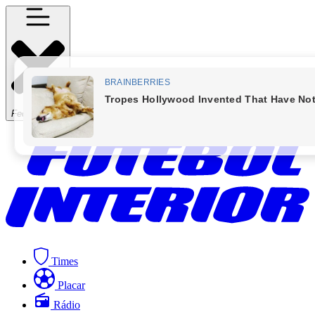
Fechar Menu
Times
Placar
Rádio