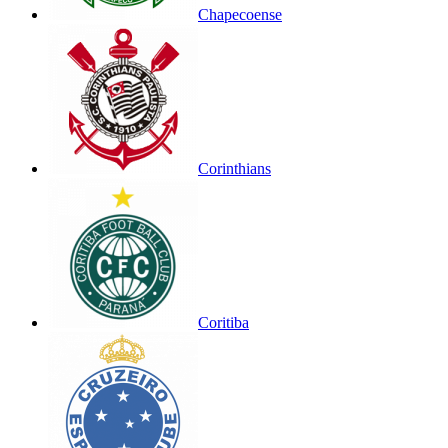
Chapecoense
Corinthians
Coritiba