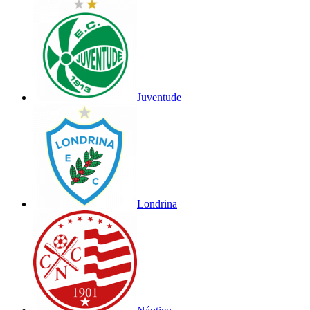
Juventude
Londrina