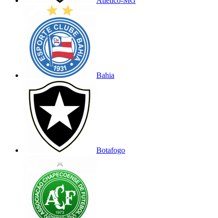
Atlético-MG
Bahia
Botafogo