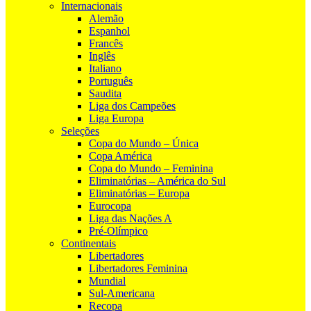
Internacionais
Alemão
Espanhol
Francês
Inglês
Italiano
Português
Saudita
Liga dos Campeões
Liga Europa
Seleções
Copa do Mundo – Única
Copa América
Copa do Mundo – Feminina
Eliminatórias – América do Sul
Eliminatórias – Europa
Eurocopa
Liga das Nações A
Pré-Olímpico
Continentais
Libertadores
Libertadores Feminina
Mundial
Sul-Americana
Recopa