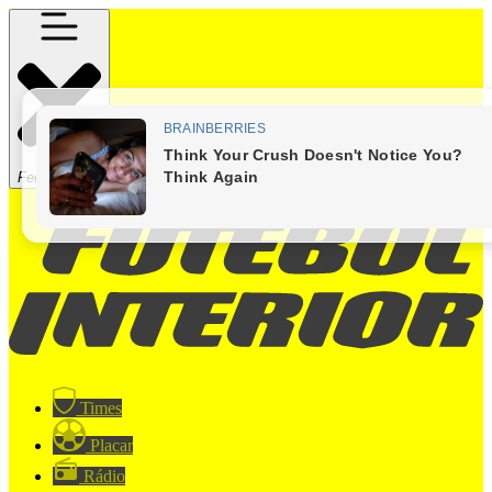
Fechar Menu
Times
Placar
Rádio