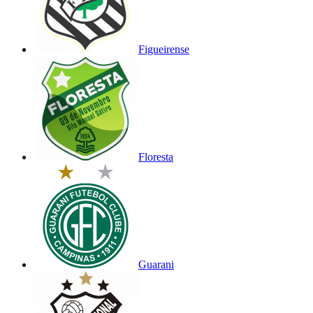
Figueirense
Floresta
Guarani