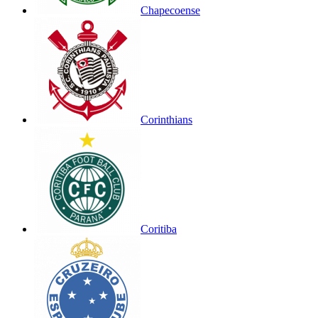
Chapecoense
Corinthians
Coritiba