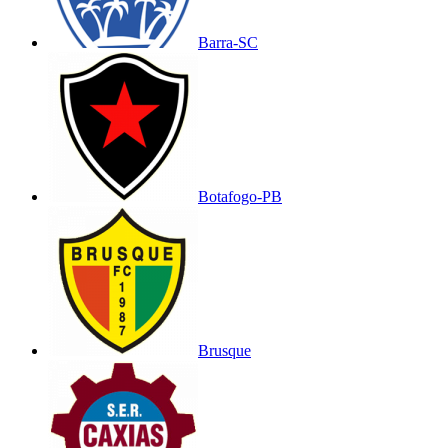
Barra-SC
Botafogo-PB
Brusque