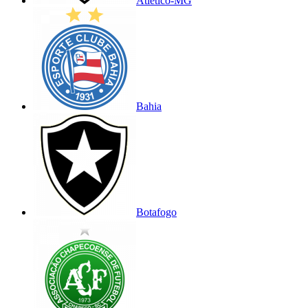
Atlético-MG
Bahia
Botafogo