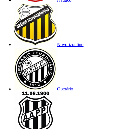
Náutico
Novorizontino
Operário