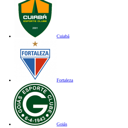
Cuiabá
Fortaleza
Goiás