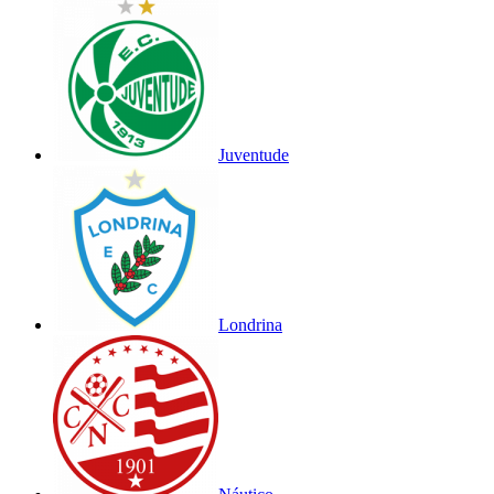
Juventude
Londrina