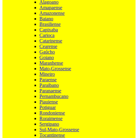
Alagoano
Amapaense
Amazonense
Baiano
Brasiliense
Capixaba
Carioca
Catarinense
Cearense
Gaúcho
Goiano
Maranhense
Mato-Grossense
Mineiro
Paraense
Paraibano
Paranaense
Pernambucano
Piauiense
Potiguar
Rondoniense
Roraimense
Sergipano
Sul-Mato-Grossense
Tocantinense