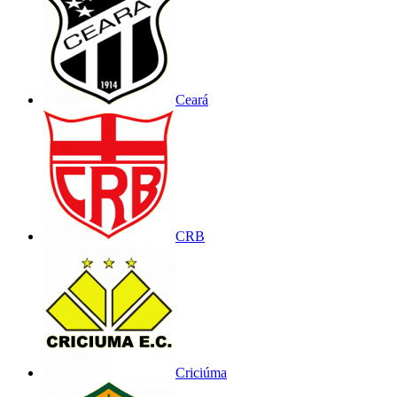
Ceará
CRB
Criciúma