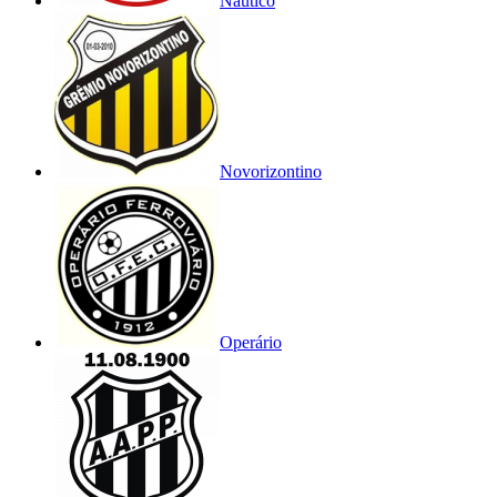
Náutico
Novorizontino
Operário