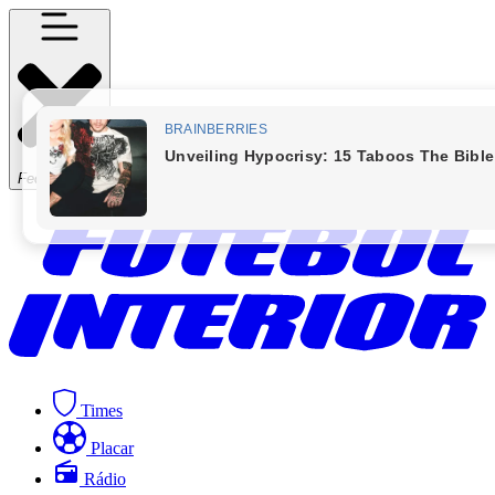
Fechar Menu
Times
Placar
Rádio