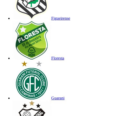
Figueirense
Floresta
Guarani