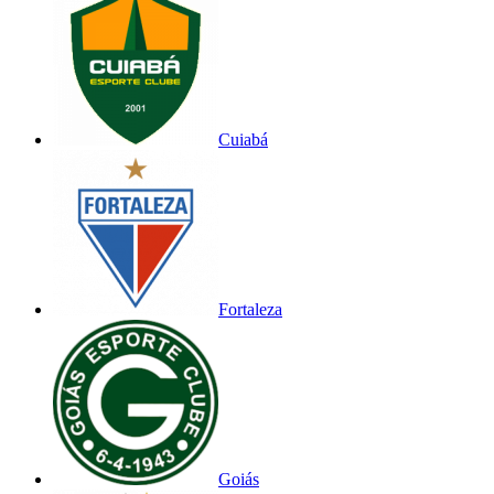
Cuiabá
Fortaleza
Goiás