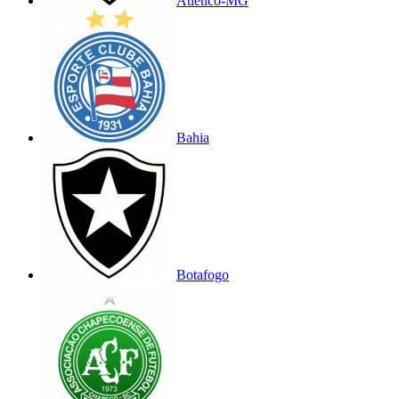
Atlético-MG
Bahia
Botafogo