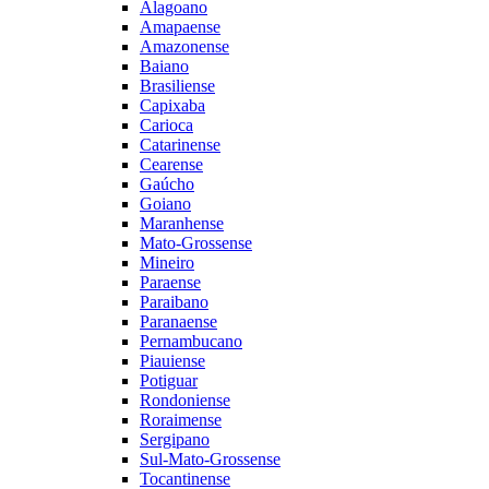
Alagoano
Amapaense
Amazonense
Baiano
Brasiliense
Capixaba
Carioca
Catarinense
Cearense
Gaúcho
Goiano
Maranhense
Mato-Grossense
Mineiro
Paraense
Paraibano
Paranaense
Pernambucano
Piauiense
Potiguar
Rondoniense
Roraimense
Sergipano
Sul-Mato-Grossense
Tocantinense