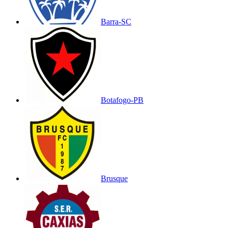
Barra-SC
Botafogo-PB
Brusque