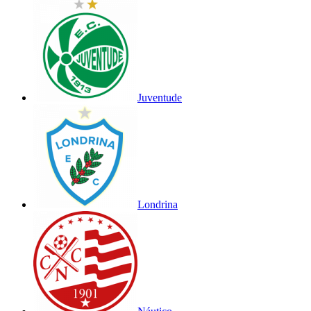
Juventude
Londrina