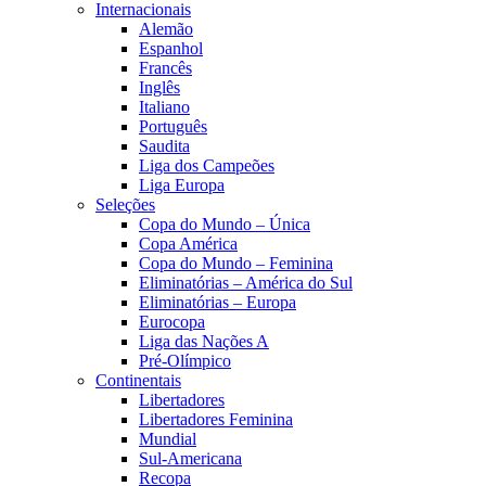
Internacionais
Alemão
Espanhol
Francês
Inglês
Italiano
Português
Saudita
Liga dos Campeões
Liga Europa
Seleções
Copa do Mundo – Única
Copa América
Copa do Mundo – Feminina
Eliminatórias – América do Sul
Eliminatórias – Europa
Eurocopa
Liga das Nações A
Pré-Olímpico
Continentais
Libertadores
Libertadores Feminina
Mundial
Sul-Americana
Recopa