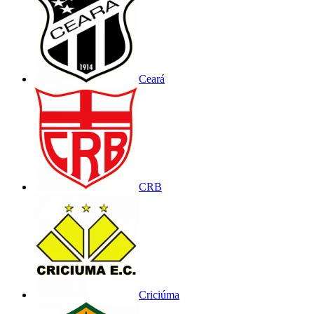
Ceará
CRB
Criciúma