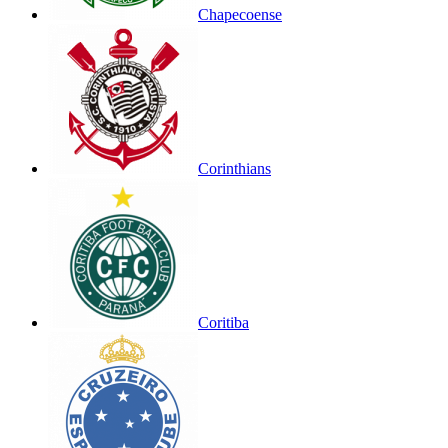
Chapecoense
Corinthians
Coritiba