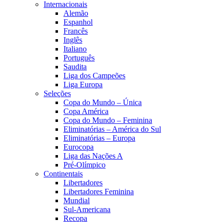
Internacionais
Alemão
Espanhol
Francês
Inglês
Italiano
Português
Saudita
Liga dos Campeões
Liga Europa
Seleções
Copa do Mundo – Única
Copa América
Copa do Mundo – Feminina
Eliminatórias – América do Sul
Eliminatórias – Europa
Eurocopa
Liga das Nações A
Pré-Olímpico
Continentais
Libertadores
Libertadores Feminina
Mundial
Sul-Americana
Recopa