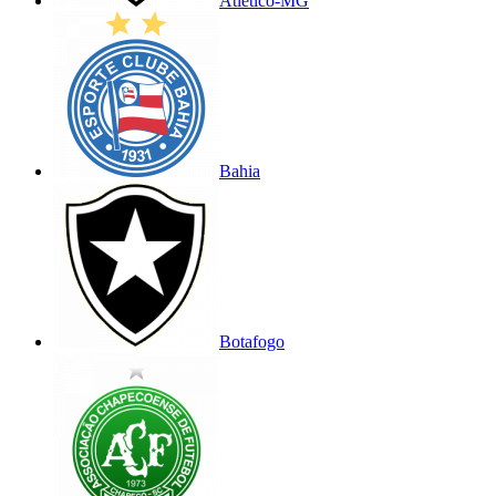
Atlético-MG
Bahia
Botafogo