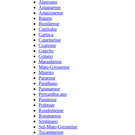
Alagoano
Amapaense
Amazonense
Baiano
Brasiliense
Capixaba
Carioca
Catarinense
Cearense
Gaúcho
Goiano
Maranhense
Mato-Grossense
Mineiro
Paraense
Paraibano
Paranaense
Pernambucano
Piauiense
Potiguar
Rondoniense
Roraimense
Sergipano
Sul-Mato-Grossense
Tocantinense