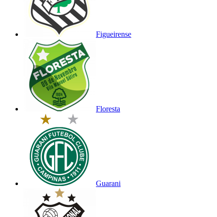
Figueirense
Floresta
Guarani