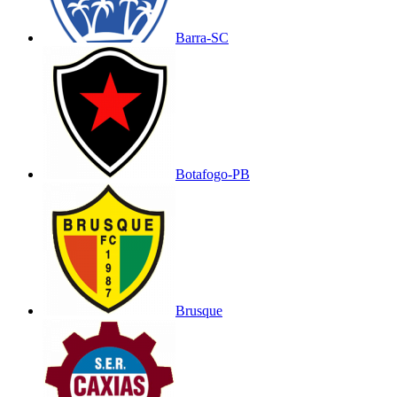
Barra-SC
Botafogo-PB
Brusque