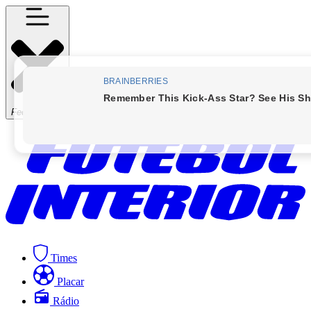
Fechar Menu
Times
Placar
Rádio