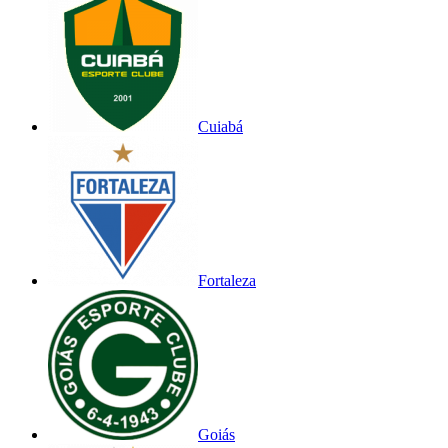
Cuiabá
Fortaleza
Goiás