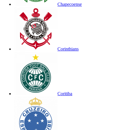
Chapecoense
Corinthians
Coritiba