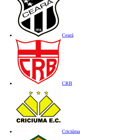
Ceará
CRB
Criciúma