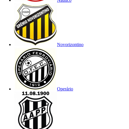
Náutico
Novorizontino
Operário