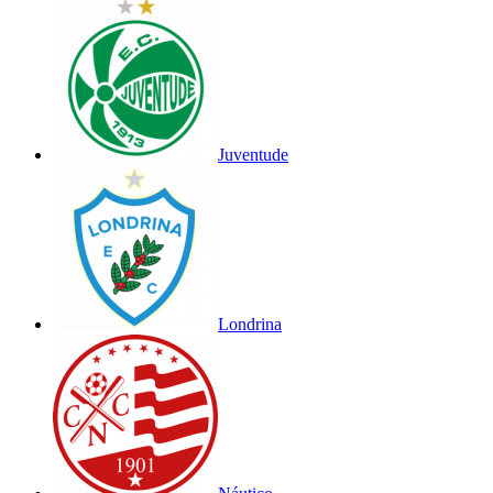
Juventude
Londrina