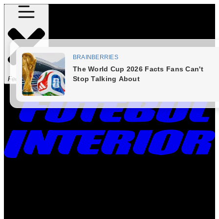
Fechar Menu
Times
Placar
Rádio