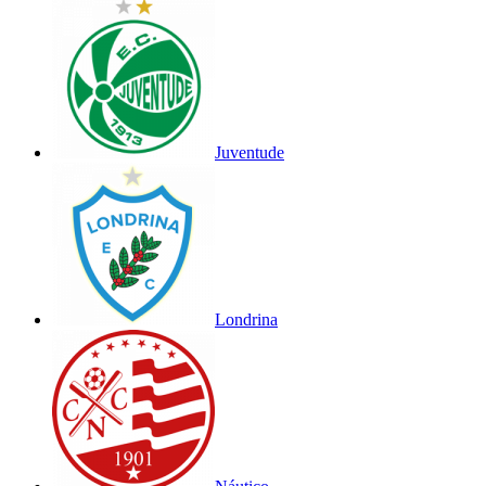
Juventude
Londrina