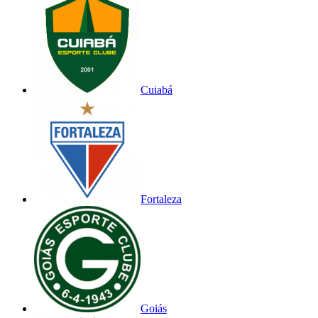
Cuiabá
Fortaleza
Goiás