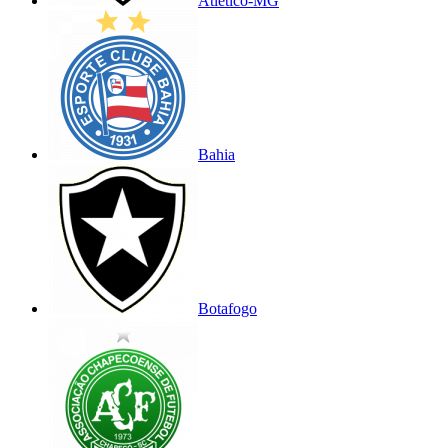
Atlético-MG
Bahia
Botafogo