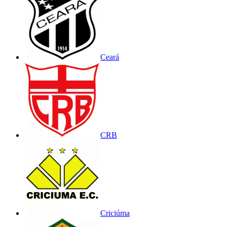
Ceará
CRB
Criciúma