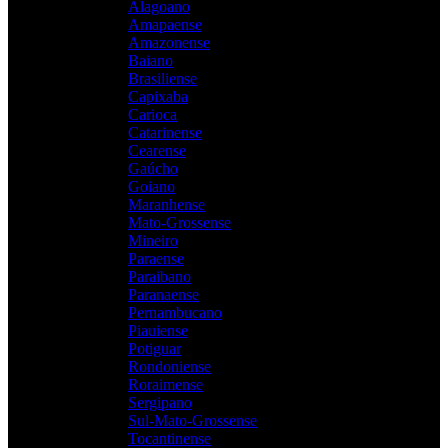
Alagoano
Amapaense
Amazonense
Baiano
Brasiliense
Capixaba
Carioca
Catarinense
Cearense
Gaúcho
Goiano
Maranhense
Mato-Grossense
Mineiro
Paraense
Paraibano
Paranaense
Pernambucano
Piauiense
Potiguar
Rondoniense
Roraimense
Sergipano
Sul-Mato-Grossense
Tocantinense