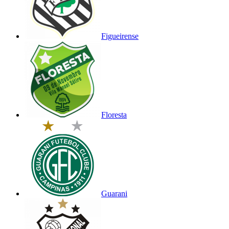
Figueirense
Floresta
Guarani