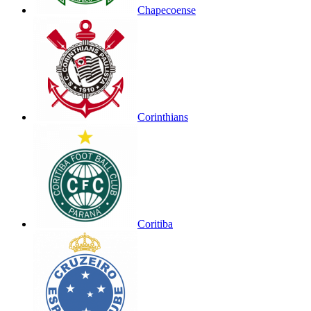
Chapecoense
Corinthians
Coritiba