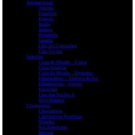
Internacionais
Alemão
Espanhol
Francês
Inglês
Italiano
Português
Saudita
Liga dos Campeões
Liga Europa
Seleções
Copa do Mundo – Única
Copa América
Copa do Mundo – Feminina
Eliminatórias – América do Sul
Eliminatórias – Europa
Eurocopa
Liga das Nações A
Pré-Olímpico
Continentais
Libertadores
Libertadores Feminina
Mundial
Sul-Americana
Recopa