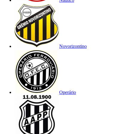
Náutico
Novorizontino
Operário