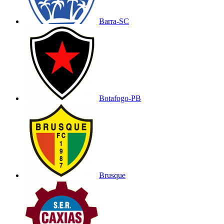
Barra-SC
Botafogo-PB
Brusque