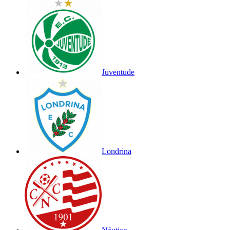
Juventude
Londrina