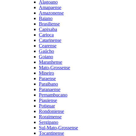
Alagoano
Amapaense
Amazonense
Baiano
Brasiliense
Capixaba
Carioca
Catarinense
Cearense
Gaúcho
Goiano
Maranhense
Mato-Grossense
Mineiro
Paraense
Paraibano
Paranaense
Pernambucano
Piauiense
Potiguar
Rondoniense
Roraimense
Sergipano
Sul-Mato-Grossense
Tocantinense