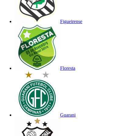
Figueirense
Floresta
Guarani