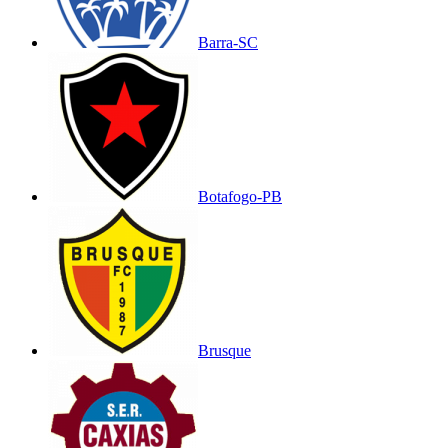
Barra-SC
Botafogo-PB
Brusque