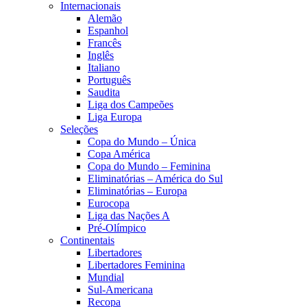
Internacionais
Alemão
Espanhol
Francês
Inglês
Italiano
Português
Saudita
Liga dos Campeões
Liga Europa
Seleções
Copa do Mundo – Única
Copa América
Copa do Mundo – Feminina
Eliminatórias – América do Sul
Eliminatórias – Europa
Eurocopa
Liga das Nações A
Pré-Olímpico
Continentais
Libertadores
Libertadores Feminina
Mundial
Sul-Americana
Recopa