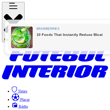
Fechar Menu
Times
Placar
Rádio