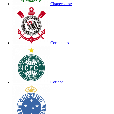
Chapecoense
Corinthians
Coritiba