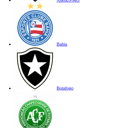
Atlético-MG
Bahia
Botafogo