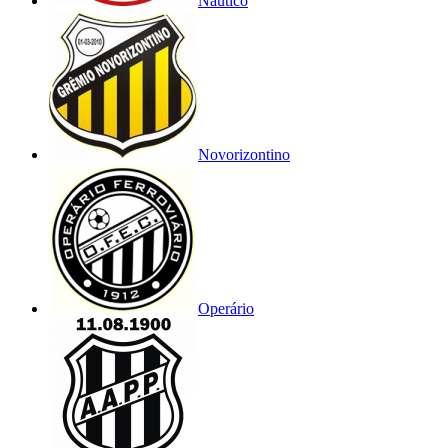
Náutico
Novorizontino
Operário