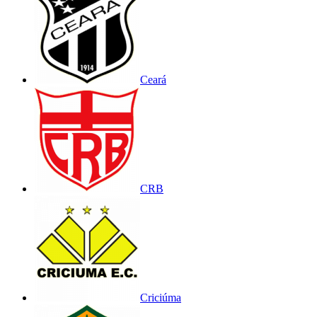
Ceará
CRB
Criciúma