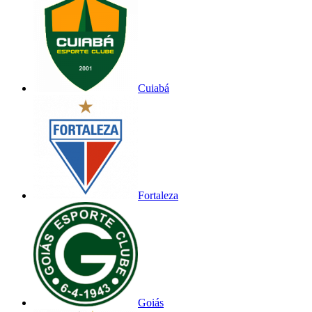
Cuiabá
Fortaleza
Goiás