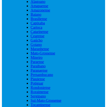
Alagoano
Amapaense
Amazonense
Baiano
Brasiliense
Capixaba
Carioca
Catarinense
Cearense
Gaúcho
Goiano
Maranhense
Mato-Grossense
Mineiro
Paraense
Paraibano
Paranaense
Pernambucano
Piauiense
Potiguar
Rondoniense
Roraimense
Sergipano
Sul-Mato-Grossense
Tocantinense