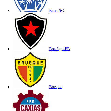
Barra-SC
Botafogo-PB
Brusque