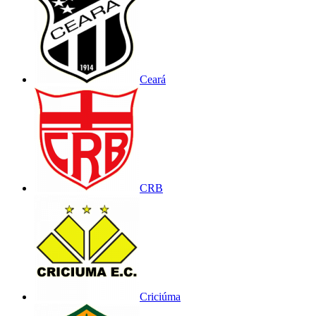
Ceará
CRB
Criciúma