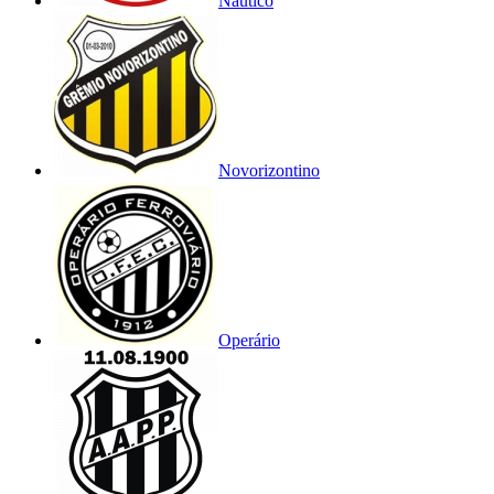
Náutico
Novorizontino
Operário