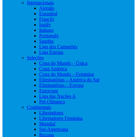
Internacionais
Alemão
Espanhol
Francês
Inglês
Italiano
Português
Saudita
Liga dos Campeões
Liga Europa
Seleções
Copa do Mundo – Única
Copa América
Copa do Mundo – Feminina
Eliminatórias – América do Sul
Eliminatórias – Europa
Eurocopa
Liga das Nações A
Pré-Olímpico
Continentais
Libertadores
Libertadores Feminina
Mundial
Sul-Americana
Recopa