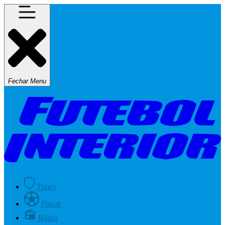
Fechar Menu
Times
Placar
Rádio