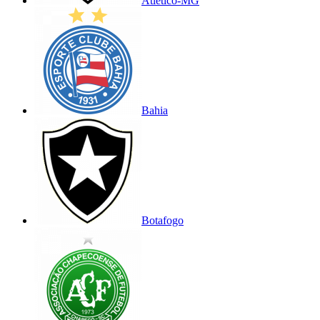
Atlético-MG
Bahia
Botafogo