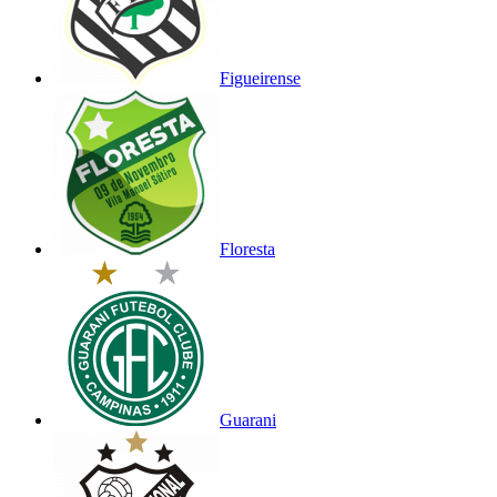
Figueirense
Floresta
Guarani