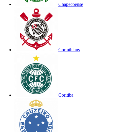
Chapecoense
Corinthians
Coritiba