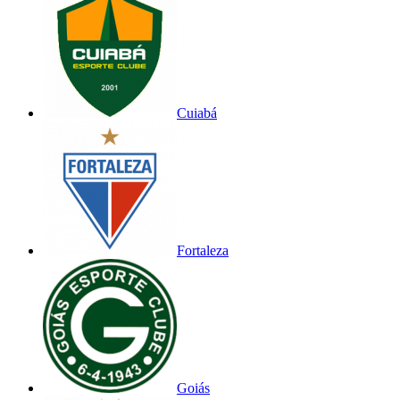
Cuiabá
Fortaleza
Goiás