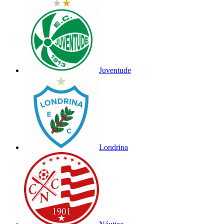
Juventude
Londrina