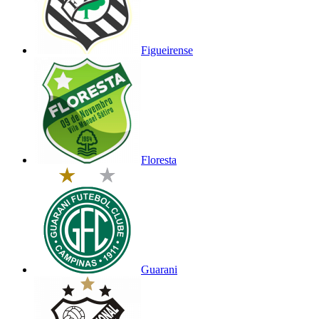
Figueirense
Floresta
Guarani