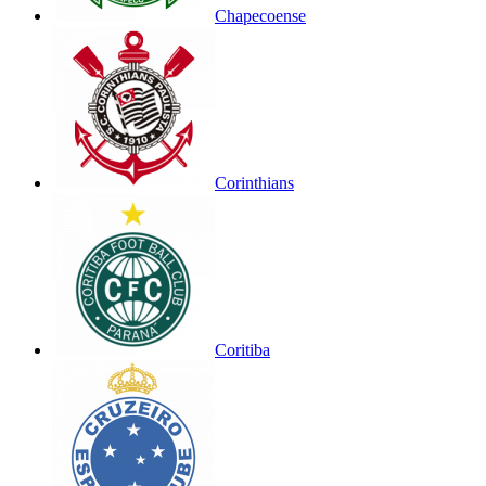
Chapecoense
Corinthians
Coritiba