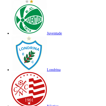
Juventude
Londrina