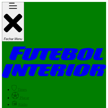
Fechar Menu
Times
Placar
Rádio