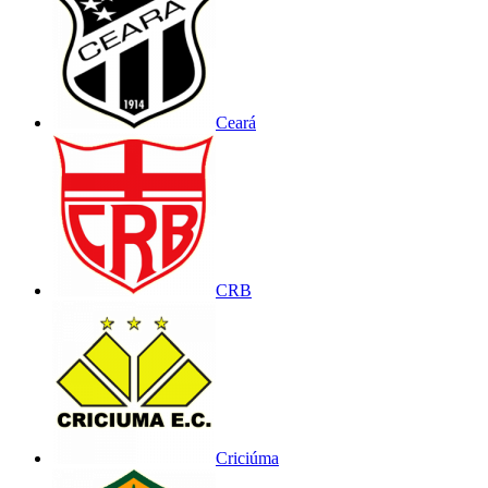
Ceará
CRB
Criciúma