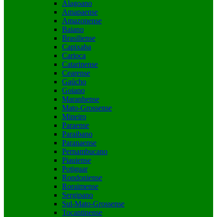
Alagoano
Amapaense
Amazonense
Baiano
Brasiliense
Capixaba
Carioca
Catarinense
Cearense
Gaúcho
Goiano
Maranhense
Mato-Grossense
Mineiro
Paraense
Paraibano
Paranaense
Pernambucano
Piauiense
Potiguar
Rondoniense
Roraimense
Sergipano
Sul-Mato-Grossense
Tocantinense