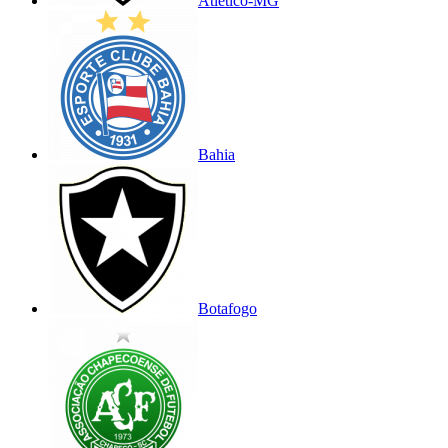
Atlético-MG
Bahia
Botafogo