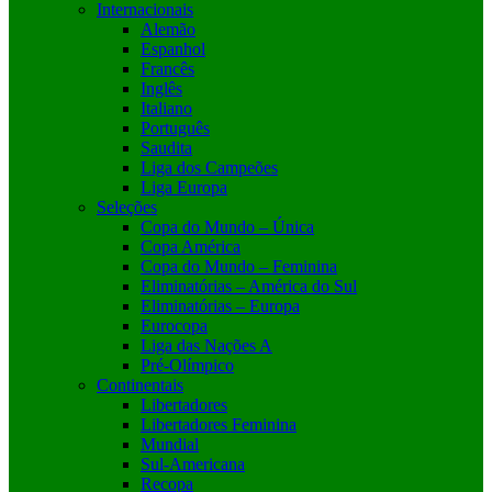
Internacionais
Alemão
Espanhol
Francês
Inglês
Italiano
Português
Saudita
Liga dos Campeões
Liga Europa
Seleções
Copa do Mundo – Única
Copa América
Copa do Mundo – Feminina
Eliminatórias – América do Sul
Eliminatórias – Europa
Eurocopa
Liga das Nações A
Pré-Olímpico
Continentais
Libertadores
Libertadores Feminina
Mundial
Sul-Americana
Recopa