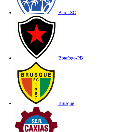
Barra-SC
Botafogo-PB
Brusque