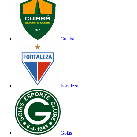
Cuiabá
Fortaleza
Goiás