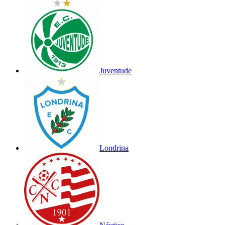
Juventude
Londrina