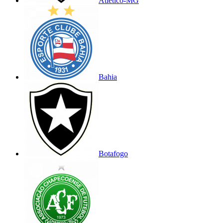
Atlético-MG
Bahia
Botafogo