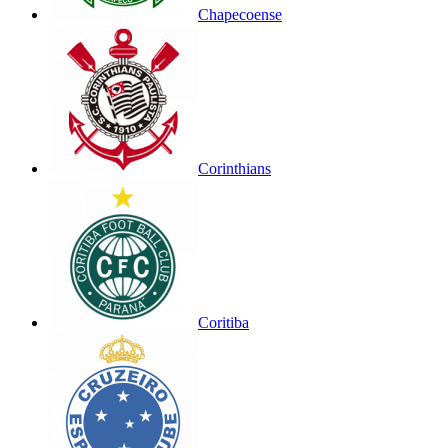
Chapecoense
Corinthians
Coritiba