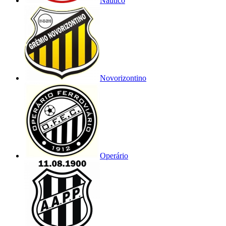
Náutico
Novorizontino
Operário