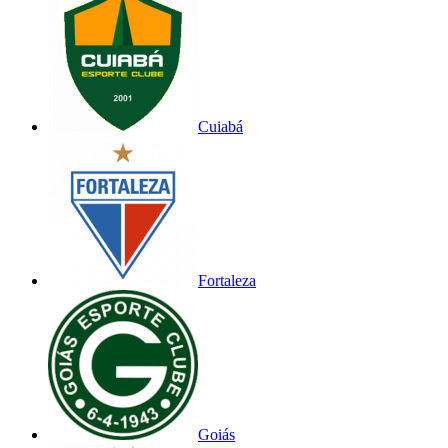
Cuiabá
Fortaleza
Goiás