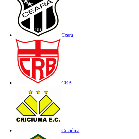
Ceará
CRB
Criciúma