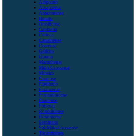
Alagoano
Amapaense
Amazonense
Baiano
Brasiliense
Capixaba
Carioca
Catarinense
Cearense
Gaúcho
Goiano
Maranhense
Mato-Grossense
Mineiro
Paraense
Paraibano
Paranaense
Pernambucano
Piauiense
Potiguar
Rondoniense
Roraimense
Sergipano
Sul-Mato-Grossense
Tocantinense