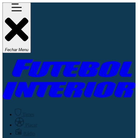
Fechar Menu
Times
Placar
Rádio