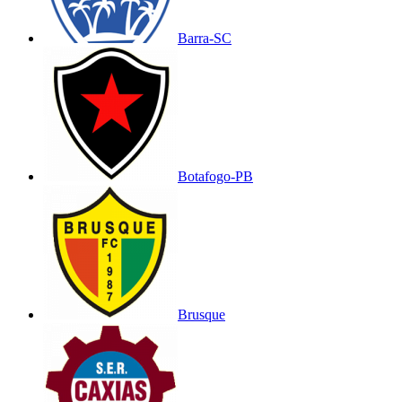
Barra-SC
Botafogo-PB
Brusque