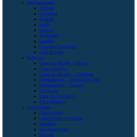
Internacionais
Alemão
Espanhol
Francês
Inglês
Italiano
Português
Saudita
Liga dos Campeões
Liga Europa
Seleções
Copa do Mundo – Única
Copa América
Copa do Mundo – Feminina
Eliminatórias – América do Sul
Eliminatórias – Europa
Eurocopa
Liga das Nações A
Pré-Olímpico
Continentais
Libertadores
Libertadores Feminina
Mundial
Sul-Americana
Recopa