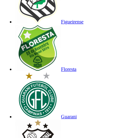
Figueirense
Floresta
Guarani