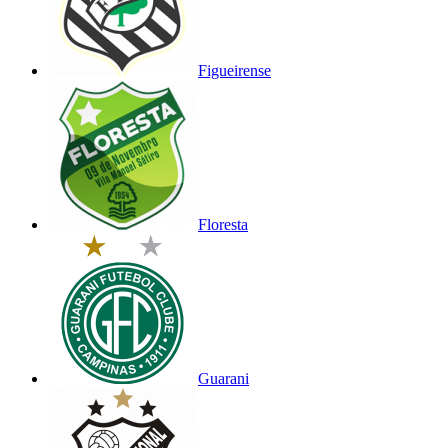
Figueirense
Floresta
Guarani