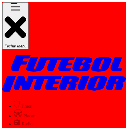
Fechar Menu
Times
Placar
Rádio