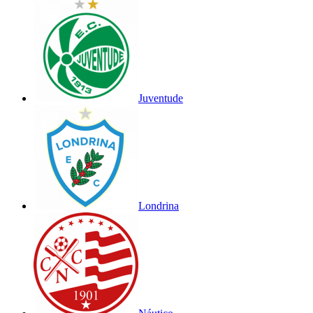
Juventude
Londrina