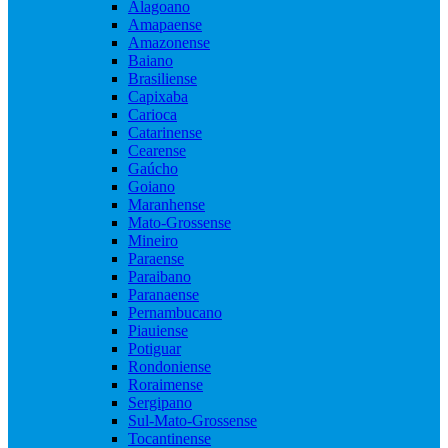
Alagoano
Amapaense
Amazonense
Baiano
Brasiliense
Capixaba
Carioca
Catarinense
Cearense
Gaúcho
Goiano
Maranhense
Mato-Grossense
Mineiro
Paraense
Paraibano
Paranaense
Pernambucano
Piauiense
Potiguar
Rondoniense
Roraimense
Sergipano
Sul-Mato-Grossense
Tocantinense