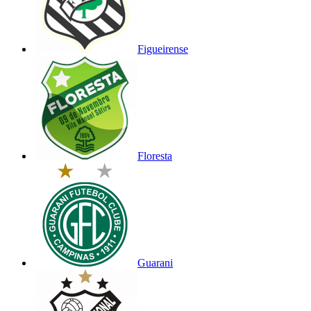
Figueirense
Floresta
Guarani