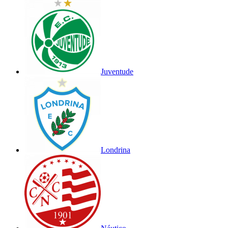
Juventude
Londrina