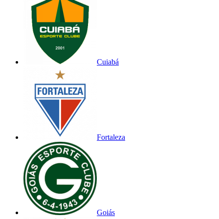
Cuiabá
Fortaleza
Goiás