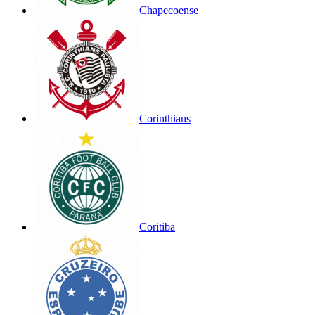
Chapecoense
Corinthians
Coritiba