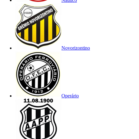
Náutico
Novorizontino
Operário