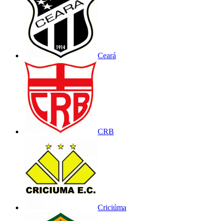
Ceará
CRB
Criciúma