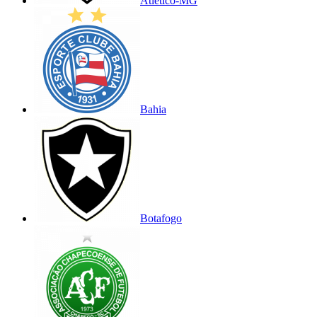
Atlético-MG
Bahia
Botafogo