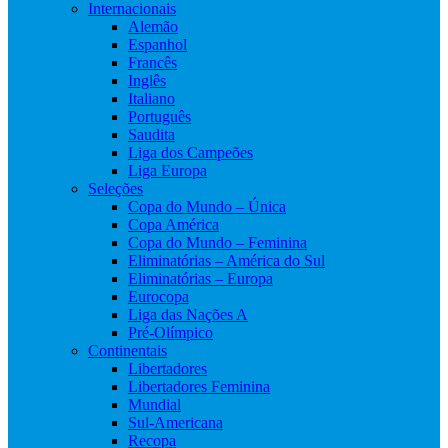
Internacionais
Alemão
Espanhol
Francês
Inglês
Italiano
Português
Saudita
Liga dos Campeões
Liga Europa
Seleções
Copa do Mundo – Única
Copa América
Copa do Mundo – Feminina
Eliminatórias – América do Sul
Eliminatórias – Europa
Eurocopa
Liga das Nações A
Pré-Olímpico
Continentais
Libertadores
Libertadores Feminina
Mundial
Sul-Americana
Recopa