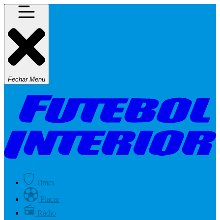
Fechar Menu
Times
Placar
Rádio