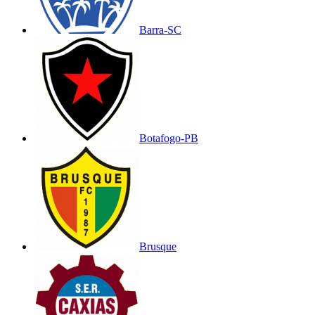
Barra-SC
Botafogo-PB
Brusque