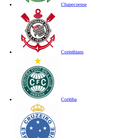
Chapecoense
Corinthians
Coritiba