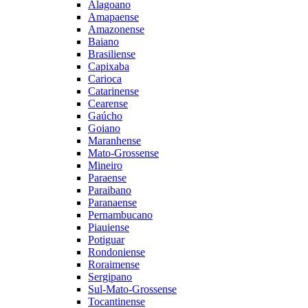
Alagoano
Amapaense
Amazonense
Baiano
Brasiliense
Capixaba
Carioca
Catarinense
Cearense
Gaúcho
Goiano
Maranhense
Mato-Grossense
Mineiro
Paraense
Paraibano
Paranaense
Pernambucano
Piauiense
Potiguar
Rondoniense
Roraimense
Sergipano
Sul-Mato-Grossense
Tocantinense