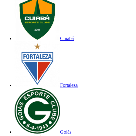
Cuiabá
Fortaleza
Goiás