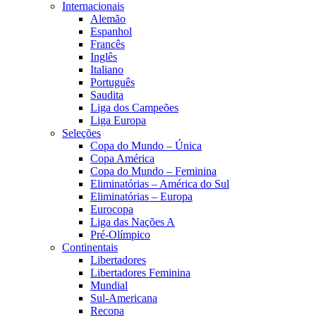
Internacionais
Alemão
Espanhol
Francês
Inglês
Italiano
Português
Saudita
Liga dos Campeões
Liga Europa
Seleções
Copa do Mundo – Única
Copa América
Copa do Mundo – Feminina
Eliminatórias – América do Sul
Eliminatórias – Europa
Eurocopa
Liga das Nações A
Pré-Olímpico
Continentais
Libertadores
Libertadores Feminina
Mundial
Sul-Americana
Recopa