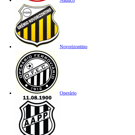
Náutico
Novorizontino
Operário