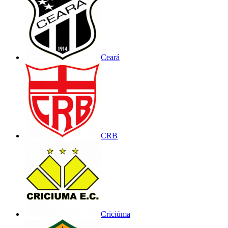
Ceará
CRB
Criciúma