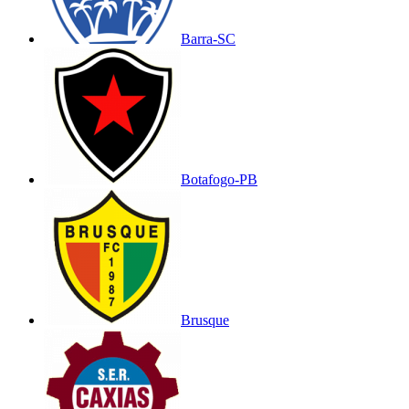
Barra-SC
Botafogo-PB
Brusque