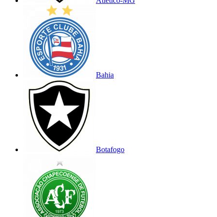
Atlético-MG
Bahia
Botafogo