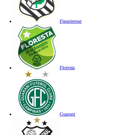
Figueirense
Floresta
Guarani