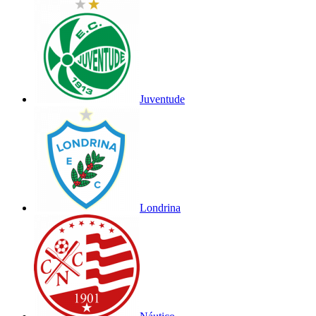
Juventude
Londrina