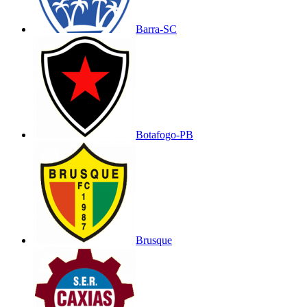
Barra-SC
Botafogo-PB
Brusque