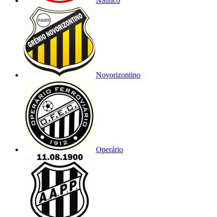
Náutico
Novorizontino
Operário