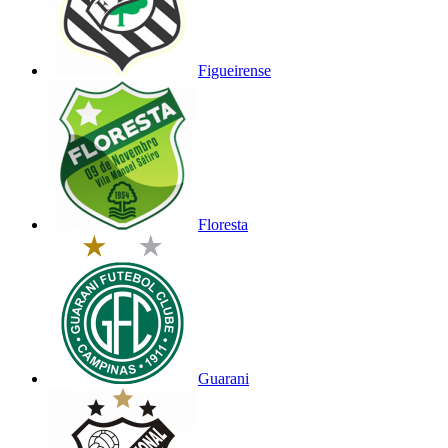
Figueirense
Floresta
Guarani