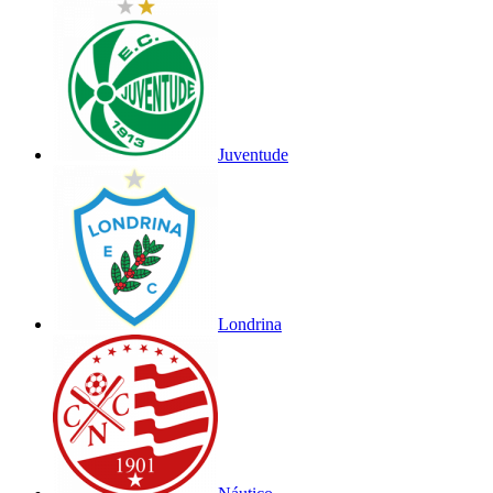
Juventude
Londrina