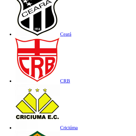
Ceará
CRB
Criciúma