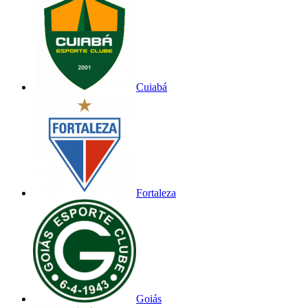
Cuiabá
Fortaleza
Goiás