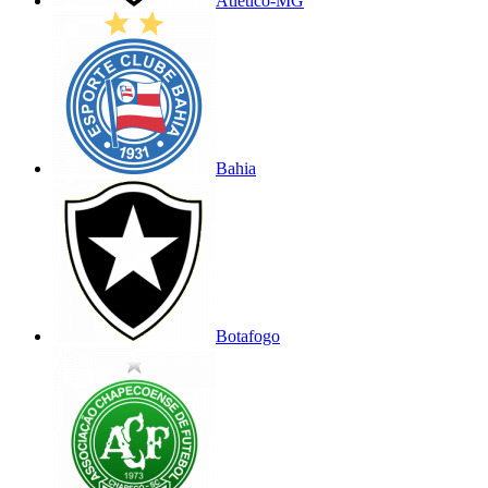
Atlético-MG
Bahia
Botafogo