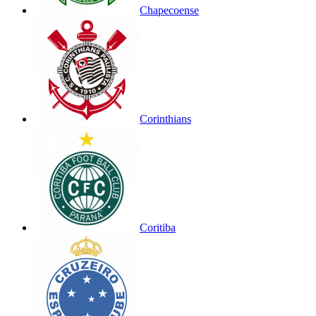
Chapecoense
Corinthians
Coritiba