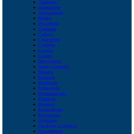
Alagoano
Amapaense
Amazonense
Baiano
Brasiliense
Capixaba
Carioca
Catarinense
Cearense
Gaúcho
Goiano
Maranhense
Mato-Grossense
Mineiro
Paraense
Paraibano
Paranaense
Pernambucano
Piauiense
Potiguar
Rondoniense
Roraimense
Sergipano
Sul-Mato-Grossense
Tocantinense