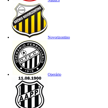
Náutico
Novorizontino
Operário