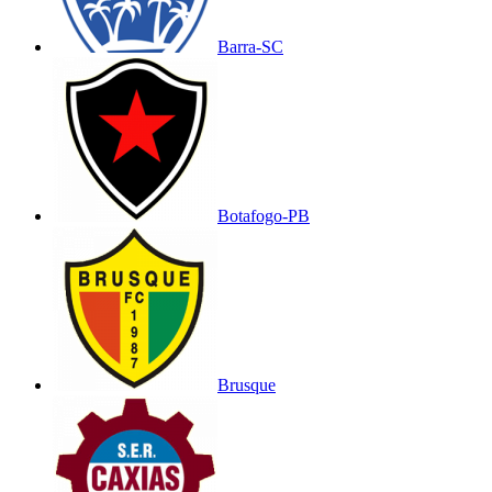
Barra-SC
Botafogo-PB
Brusque