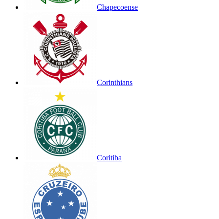
Chapecoense
Corinthians
Coritiba