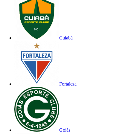
Cuiabá
Fortaleza
Goiás