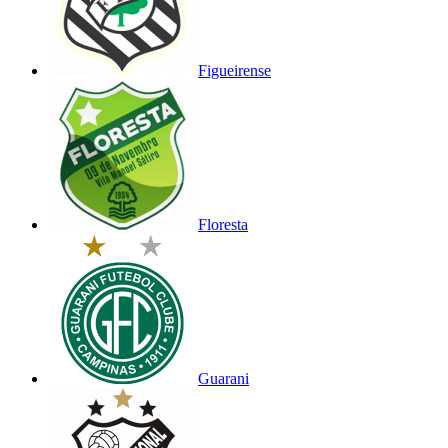
Figueirense
Floresta
Guarani