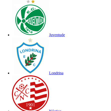
Juventude
Londrina