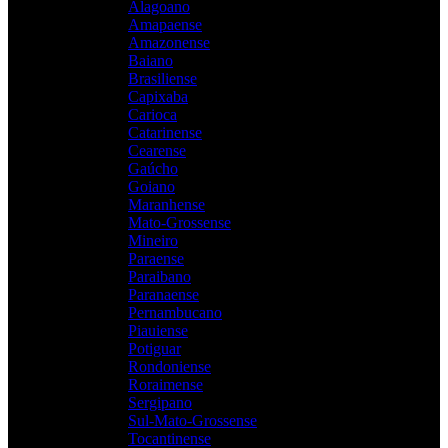
Alagoano
Amapaense
Amazonense
Baiano
Brasiliense
Capixaba
Carioca
Catarinense
Cearense
Gaúcho
Goiano
Maranhense
Mato-Grossense
Mineiro
Paraense
Paraibano
Paranaense
Pernambucano
Piauiense
Potiguar
Rondoniense
Roraimense
Sergipano
Sul-Mato-Grossense
Tocantinense