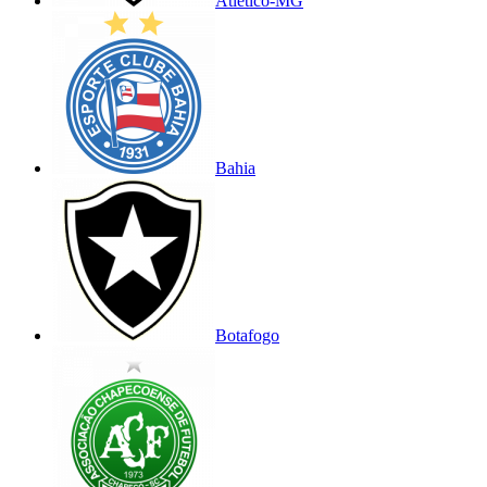
Atlético-MG
Bahia
Botafogo