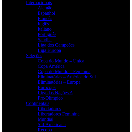
Internacionais
Alemão
Espanhol
Francês
Inglês
Italiano
Português
Saudita
Liga dos Campeões
Liga Europa
Seleções
Copa do Mundo – Única
Copa América
Copa do Mundo – Feminina
Eliminatórias – América do Sul
Eliminatórias – Europa
Eurocopa
Liga das Nações A
Pré-Olímpico
Continentais
Libertadores
Libertadores Feminina
Mundial
Sul-Americana
Recopa