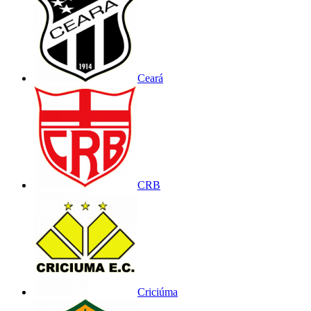
Ceará
CRB
Criciúma