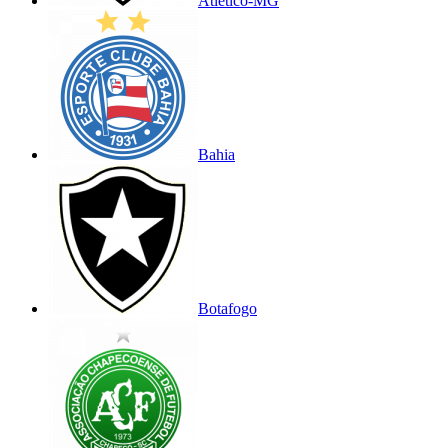
Atlético-MG
Bahia
Botafogo