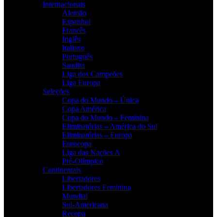
Internacionais
Alemão
Espanhol
Francês
Inglês
Italiano
Português
Saudita
Liga dos Campeões
Liga Europa
Seleções
Copa do Mundo – Única
Copa América
Copa do Mundo – Feminina
Eliminatórias – América do Sul
Eliminatórias – Europa
Eurocopa
Liga das Nações A
Pré-Olímpico
Continentais
Libertadores
Libertadores Feminina
Mundial
Sul-Americana
Recopa