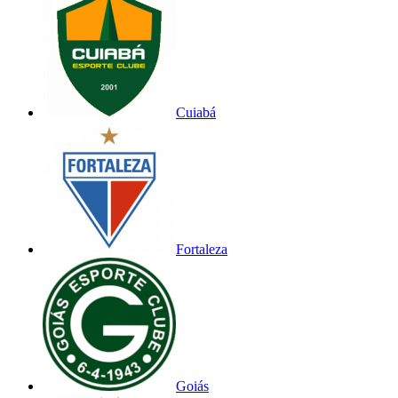
Cuiabá
Fortaleza
Goiás