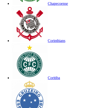
Chapecoense
Corinthians
Coritiba