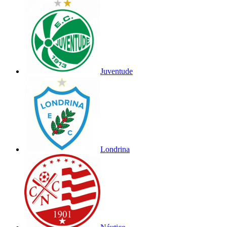
Juventude
Londrina