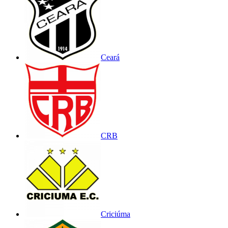
Ceará
CRB
Criciúma