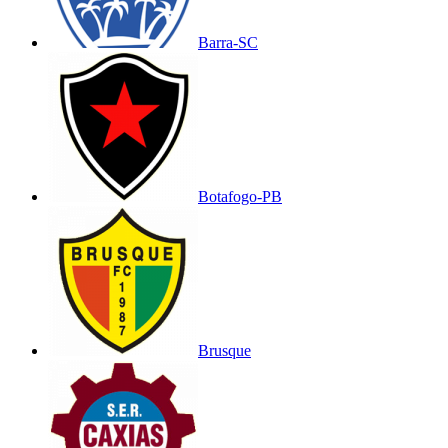
Barra-SC
Botafogo-PB
Brusque