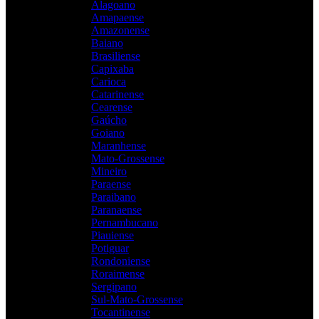
Alagoano
Amapaense
Amazonense
Baiano
Brasiliense
Capixaba
Carioca
Catarinense
Cearense
Gaúcho
Goiano
Maranhense
Mato-Grossense
Mineiro
Paraense
Paraibano
Paranaense
Pernambucano
Piauiense
Potiguar
Rondoniense
Roraimense
Sergipano
Sul-Mato-Grossense
Tocantinense