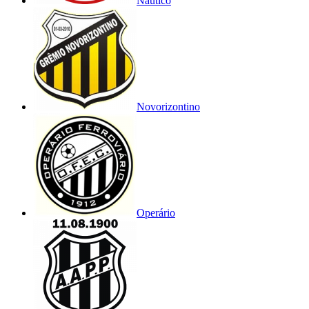
Náutico
Novorizontino
Operário