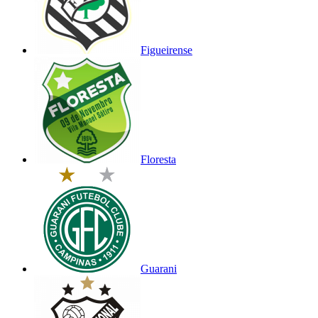
Figueirense
Floresta
Guarani