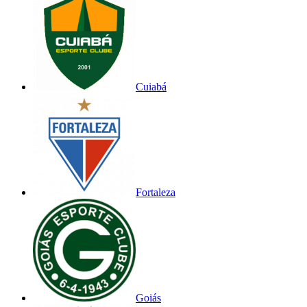
Cuiabá
Fortaleza
Goiás