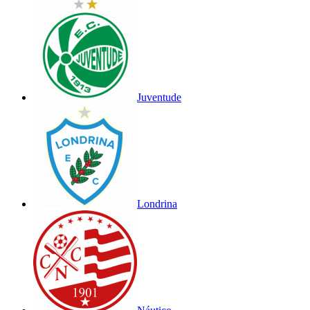
Juventude
Londrina