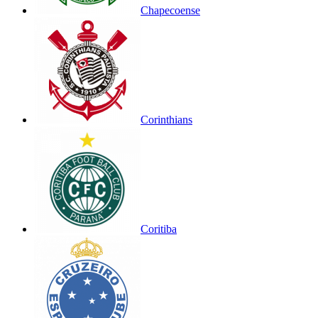
Chapecoense
Corinthians
Coritiba