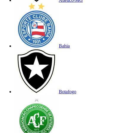
Atlético-MG
Bahia
Botafogo