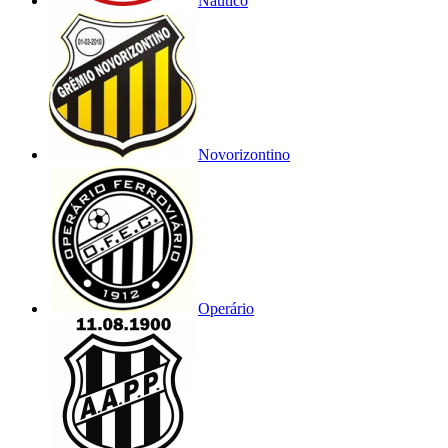
Náutico
Novorizontino
Operário