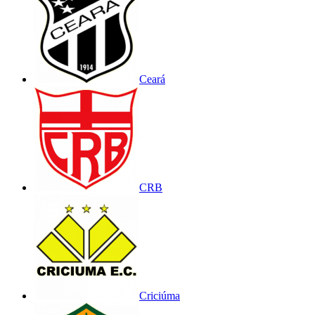
Ceará
CRB
Criciúma