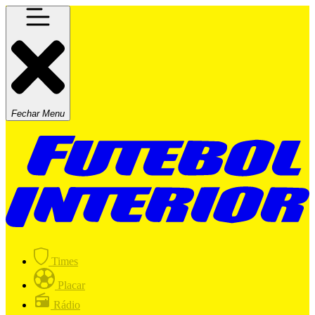
Fechar Menu
Times
Placar
Rádio