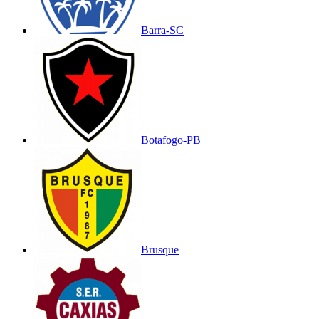
Barra-SC
Botafogo-PB
Brusque