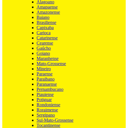
Alagoano
Amapaense
Amazonense
Baiano
Brasiliense
Capixaba
Carioca
Catarinense
Cearense
Gaúcho
Goiano
Maranhense
Mato-Grossense
Mineiro
Paraense
Paraibano
Paranaense
Pernambucano
Piauiense
Potiguar
Rondoniense
Roraimense
Sergipano
Sul-Mato-Grossense
Tocantinense