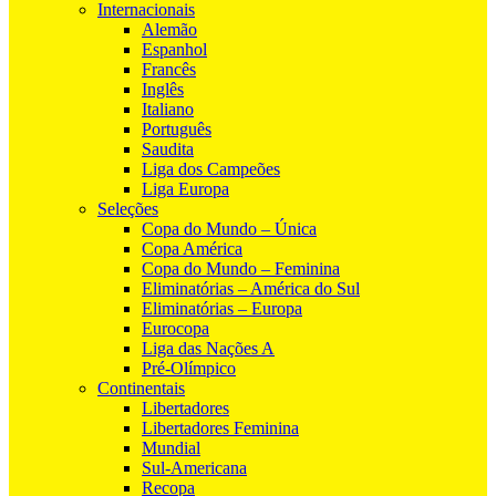
Internacionais
Alemão
Espanhol
Francês
Inglês
Italiano
Português
Saudita
Liga dos Campeões
Liga Europa
Seleções
Copa do Mundo – Única
Copa América
Copa do Mundo – Feminina
Eliminatórias – América do Sul
Eliminatórias – Europa
Eurocopa
Liga das Nações A
Pré-Olímpico
Continentais
Libertadores
Libertadores Feminina
Mundial
Sul-Americana
Recopa