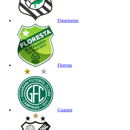
Figueirense
Floresta
Guarani