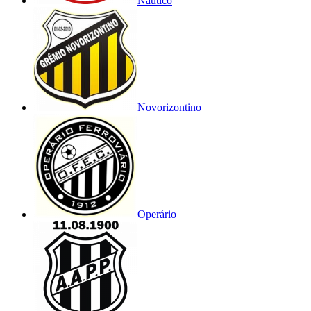
Náutico
Novorizontino
Operário