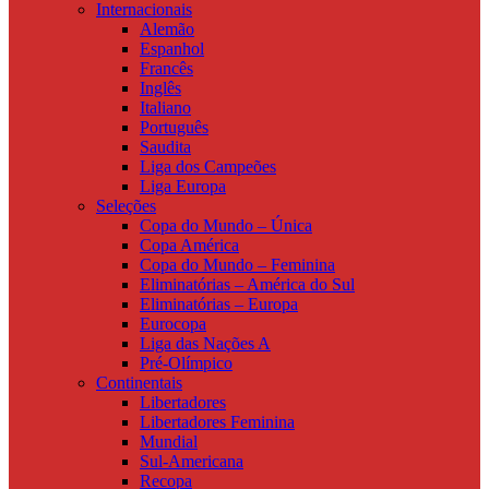
Internacionais
Alemão
Espanhol
Francês
Inglês
Italiano
Português
Saudita
Liga dos Campeões
Liga Europa
Seleções
Copa do Mundo – Única
Copa América
Copa do Mundo – Feminina
Eliminatórias – América do Sul
Eliminatórias – Europa
Eurocopa
Liga das Nações A
Pré-Olímpico
Continentais
Libertadores
Libertadores Feminina
Mundial
Sul-Americana
Recopa