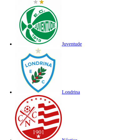
Juventude
Londrina