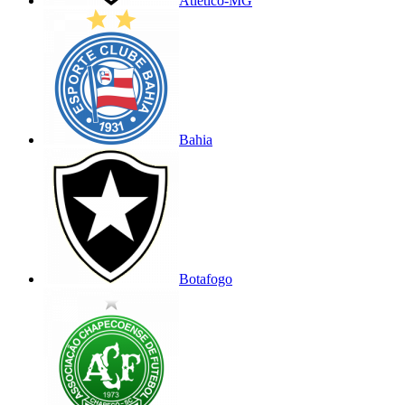
Atlético-MG
Bahia
Botafogo