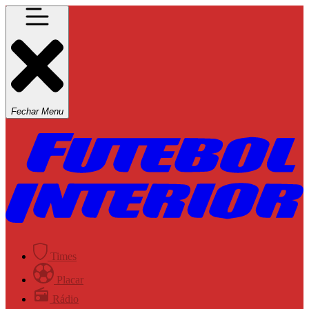
Fechar Menu
Times
Placar
Rádio