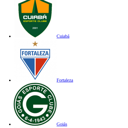
Cuiabá
Fortaleza
Goiás