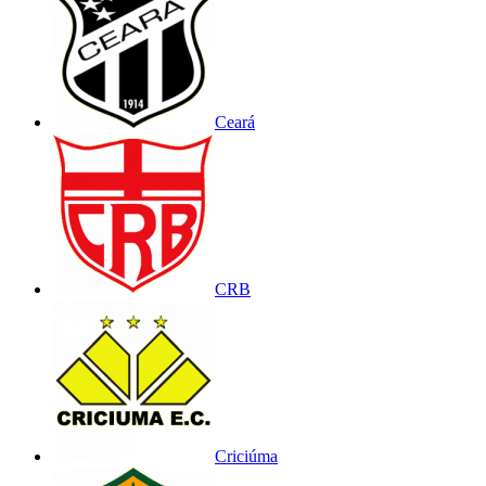
Ceará
CRB
Criciúma