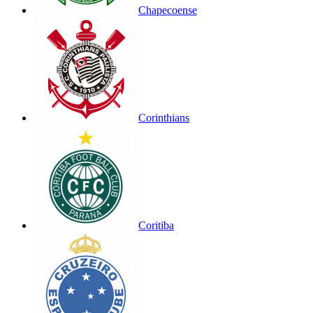
Chapecoense
Corinthians
Coritiba