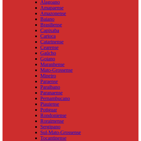
Alagoano
Amapaense
Amazonense
Baiano
Brasiliense
Capixaba
Carioca
Catarinense
Cearense
Gaúcho
Goiano
Maranhense
Mato-Grossense
Mineiro
Paraense
Paraibano
Paranaense
Pernambucano
Piauiense
Potiguar
Rondoniense
Roraimense
Sergipano
Sul-Mato-Grossense
Tocantinense