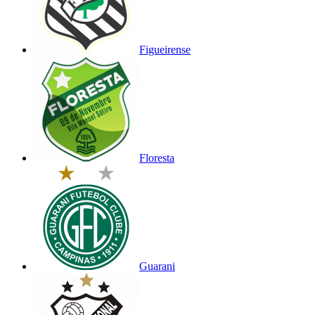
Figueirense
Floresta
Guarani