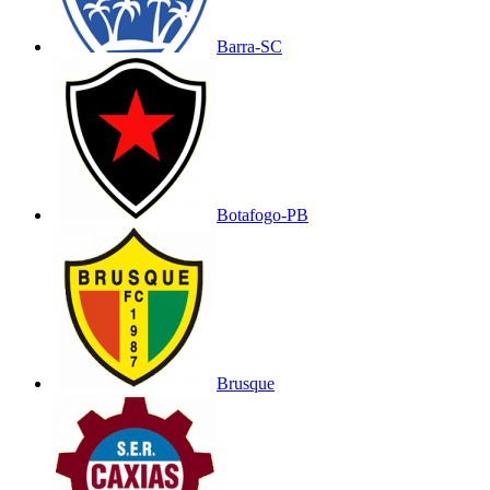
Barra-SC
Botafogo-PB
Brusque