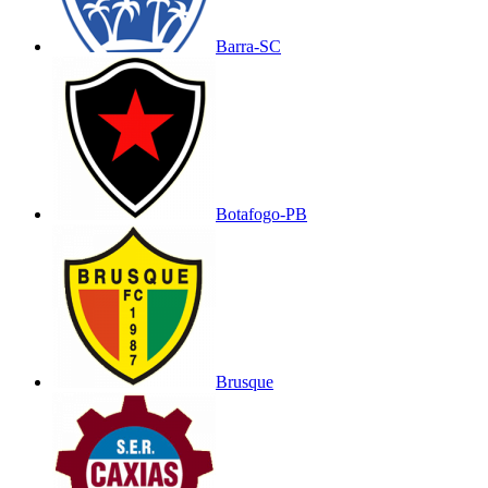
Barra-SC
Botafogo-PB
Brusque