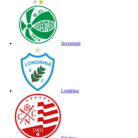
Juventude
Londrina