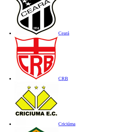
Ceará
CRB
Criciúma