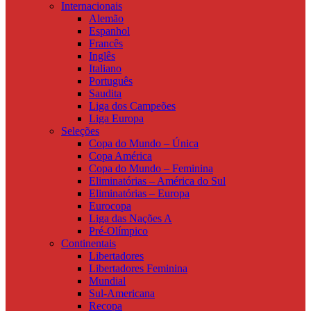
Internacionais
Alemão
Espanhol
Francês
Inglês
Italiano
Português
Saudita
Liga dos Campeões
Liga Europa
Seleções
Copa do Mundo – Única
Copa América
Copa do Mundo – Feminina
Eliminatórias – América do Sul
Eliminatórias – Europa
Eurocopa
Liga das Nações A
Pré-Olímpico
Continentais
Libertadores
Libertadores Feminina
Mundial
Sul-Americana
Recopa