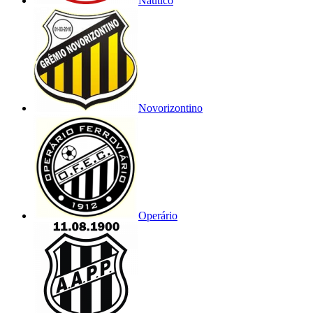
Náutico
Novorizontino
Operário