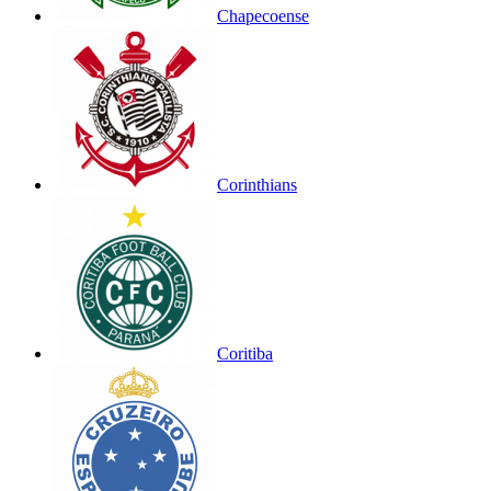
Chapecoense
Corinthians
Coritiba