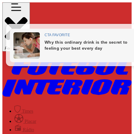
Fechar Menu
Times
Placar
Rádio