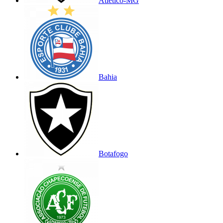
Atlético-MG
Bahia
Botafogo