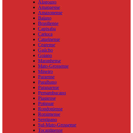
Alagoano
Amapaense
Amazonense
Baiano
Brasiliense
Capixaba
Carioca
Catarinense
Cearense
Gaúcho
Goiano
Maranhense
Mato-Grossense
Mineiro
Paraense
Paraibano
Paranaense
Pernambucano
Piauiense
Potiguar
Rondoniense
Roraimense
Sergipano
Sul-Mato-Grossense
Tocantinense