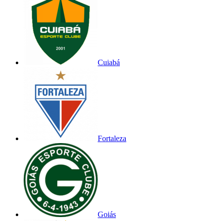
Cuiabá
Fortaleza
Goiás