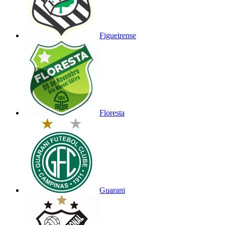
Figueirense
Floresta
Guarani