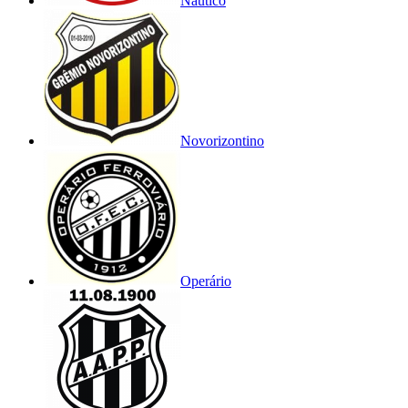
Náutico
Novorizontino
Operário