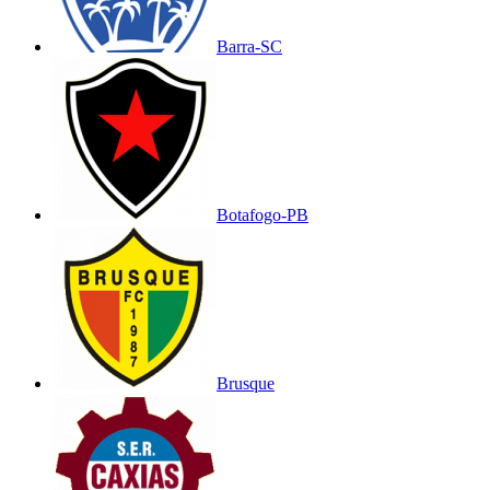
Barra-SC
Botafogo-PB
Brusque