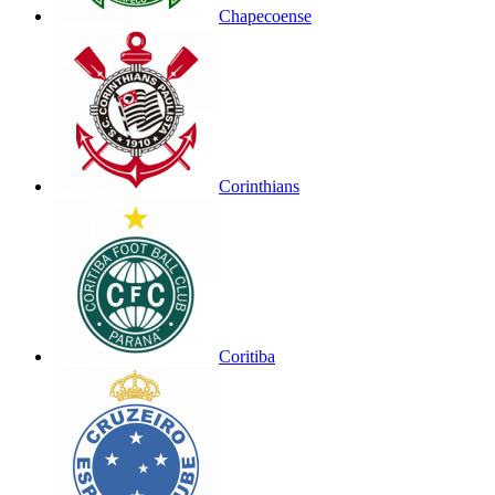
Chapecoense
Corinthians
Coritiba