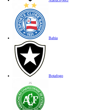
Atlético-MG
Bahia
Botafogo