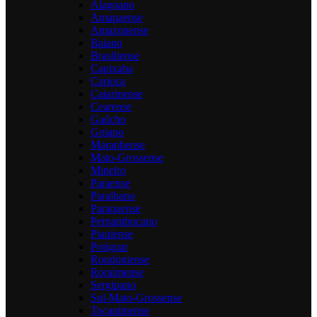
Alagoano
Amapaense
Amazonense
Baiano
Brasiliense
Capixaba
Carioca
Catarinense
Cearense
Gaúcho
Goiano
Maranhense
Mato-Grossense
Mineiro
Paraense
Paraibano
Paranaense
Pernambucano
Piauiense
Potiguar
Rondoniense
Roraimense
Sergipano
Sul-Mato-Grossense
Tocantinense