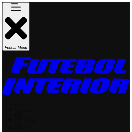
Fechar Menu
Times
Placar
Rádio