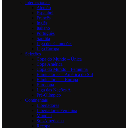
Internacionais
Alemão
Espanhol
Francês
Inglês
Italiano
Português
Saudita
Liga dos Campeões
Liga Europa
Seleções
Copa do Mundo – Única
Copa América
Copa do Mundo – Feminina
Eliminatórias – América do Sul
Eliminatórias – Europa
Eurocopa
Liga das Nações A
Pré-Olímpico
Continentais
Libertadores
Libertadores Feminina
Mundial
Sul-Americana
Recopa