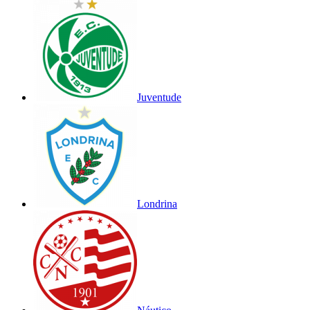
Juventude
Londrina