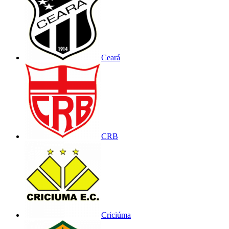
Ceará
CRB
Criciúma