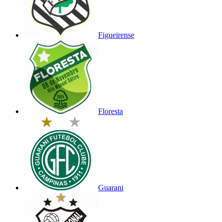
Figueirense
Floresta
Guarani