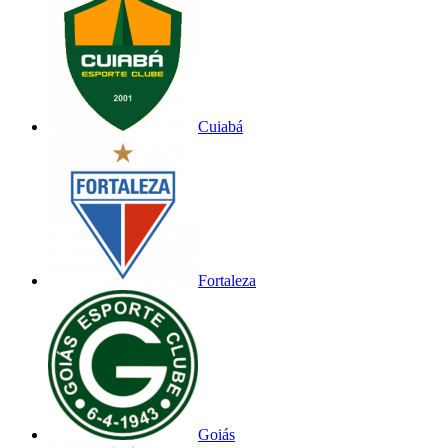
Cuiabá
Fortaleza
Goiás