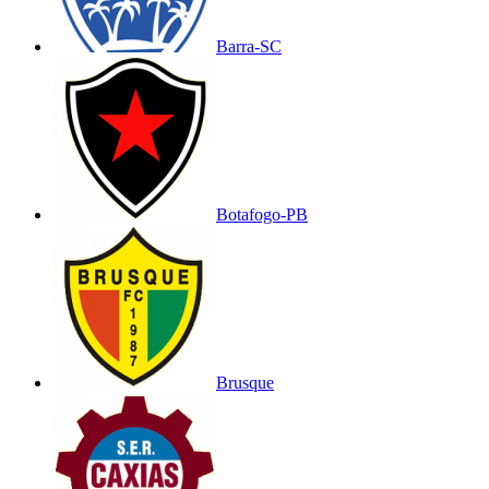
Barra-SC
Botafogo-PB
Brusque