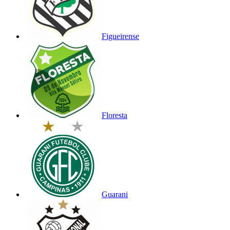
Figueirense
Floresta
Guarani