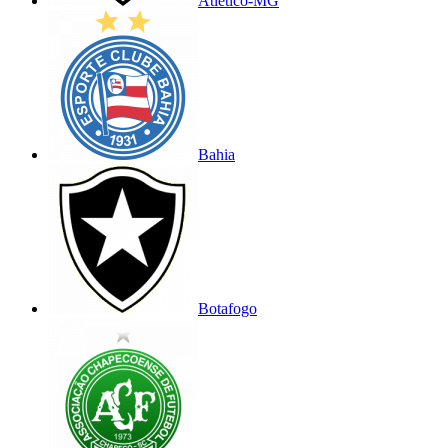
Atlético-MG
Bahia
Botafogo