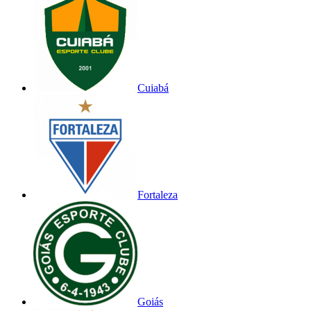
Cuiabá
Fortaleza
Goiás