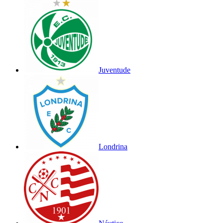
Juventude
Londrina