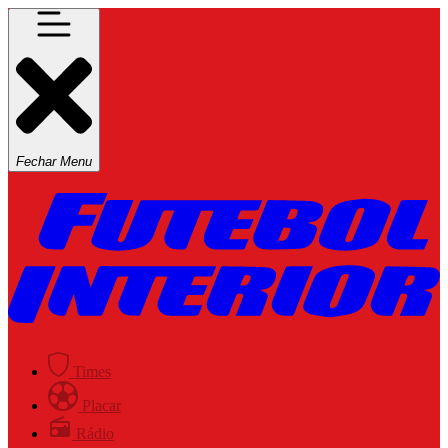
Fechar Menu
Times
Placar
Rádio