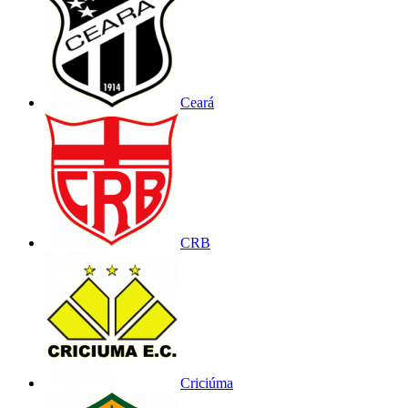
Ceará
CRB
Criciúma