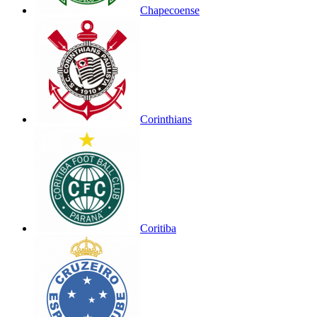
Chapecoense
Corinthians
Coritiba