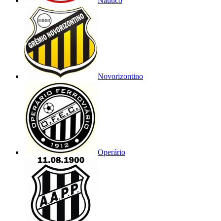
Náutico
Novorizontino
Operário