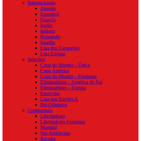
Internacionais
Alemão
Espanhol
Francês
Inglês
Italiano
Português
Saudita
Liga dos Campeões
Liga Europa
Seleções
Copa do Mundo – Única
Copa América
Copa do Mundo – Feminina
Eliminatórias – América do Sul
Eliminatórias – Europa
Eurocopa
Liga das Nações A
Pré-Olímpico
Continentais
Libertadores
Libertadores Feminina
Mundial
Sul-Americana
Recopa