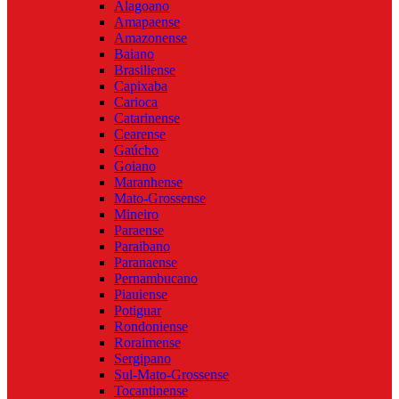
Alagoano
Amapaense
Amazonense
Baiano
Brasiliense
Capixaba
Carioca
Catarinense
Cearense
Gaúcho
Goiano
Maranhense
Mato-Grossense
Mineiro
Paraense
Paraibano
Paranaense
Pernambucano
Piauiense
Potiguar
Rondoniense
Roraimense
Sergipano
Sul-Mato-Grossense
Tocantinense