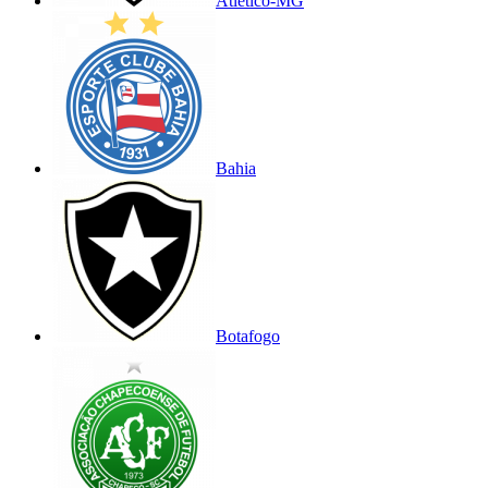
Atlético-MG
Bahia
Botafogo