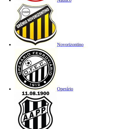
Náutico
Novorizontino
Operário