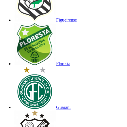
Figueirense
Floresta
Guarani