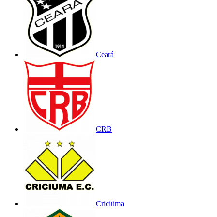
Ceará
CRB
Criciúma