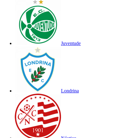
Juventude
Londrina