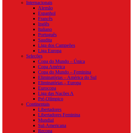
Internacionais
Alemão
Espanhol
Francês
Inglês
Italiano
Português
Saudita
Liga dos Campeões
Liga Europa
Seleções
Copa do Mundo – Única
Copa América
Copa do Mundo – Feminina
Eliminatórias – América do Sul
Eliminatórias – Europa
Eurocopa
Liga das Nações A
Pré-Olímpico
Continentais
Libertadores
Libertadores Feminina
Mundial
Sul-Americana
Recopa