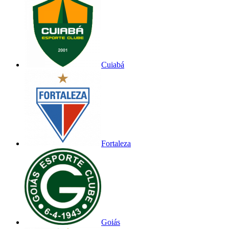
Cuiabá
Fortaleza
Goiás