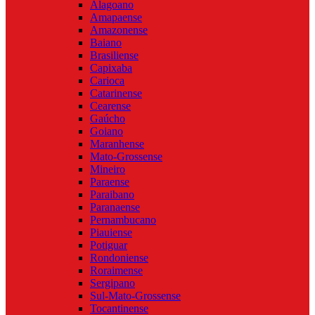
Alagoano
Amapaense
Amazonense
Baiano
Brasiliense
Capixaba
Carioca
Catarinense
Cearense
Gaúcho
Goiano
Maranhense
Mato-Grossense
Mineiro
Paraense
Paraibano
Paranaense
Pernambucano
Piauiense
Potiguar
Rondoniense
Roraimense
Sergipano
Sul-Mato-Grossense
Tocantinense