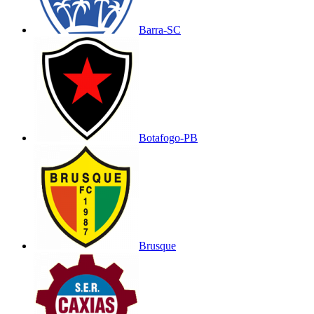
Barra-SC
Botafogo-PB
Brusque