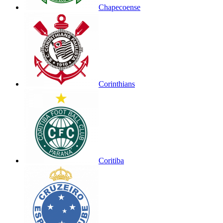
Chapecoense
Corinthians
Coritiba